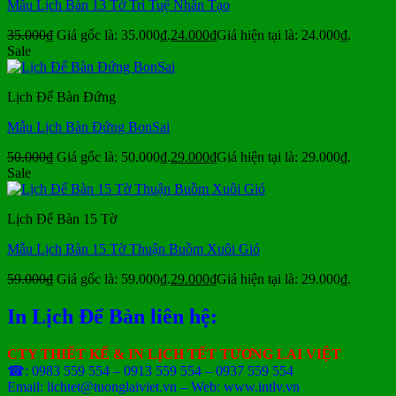
Mẫu Lịch Bàn 13 Tờ Trí Tuệ Nhân Tạo
35.000
₫
Giá gốc là: 35.000₫.
24.000
₫
Giá hiện tại là: 24.000₫.
Sale
Lịch Để Bàn Đứng
Mẫu Lịch Bàn Đứng BonSai
50.000
₫
Giá gốc là: 50.000₫.
29.000
₫
Giá hiện tại là: 29.000₫.
Sale
Lịch Để Bàn 15 Tờ
Mẫu Lịch Bàn 15 Tờ Thuận Buồm Xuôi Gió
59.000
₫
Giá gốc là: 59.000₫.
29.000
₫
Giá hiện tại là: 29.000₫.
In Lịch Để Bàn liên hệ:
CTY THIẾT KẾ & IN LỊCH TẾT TƯƠNG LAI VIỆT
☎: 0983 559 554 – 0913 559 554 – 0937 559 554
Email: lichtet@tuonglaiviet.vn – Web: www.intlv.vn