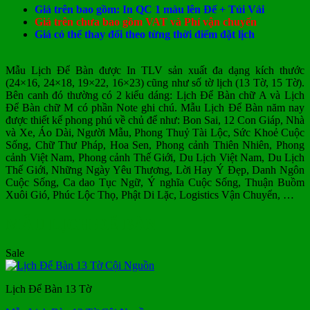
Giá trên bao gồm: In QC 1 màu lên Đế + Túi Vải
Giá trên chưa bao gồm VAT và Phí vận chuyển
Giá có thể thay đổi theo từng thời điểm đặt lịch
Mẫu Lịch Để Bàn được In TLV sản xuất đa dạng kích thước
(24×16, 24×18, 19×22, 16×23) cũng như số tờ lịch (13 Tờ, 15 Tờ).
Bên canh đó thường có 2 kiểu dáng: Lịch Để Bàn chữ A và Lịch
Để Bàn chữ M có phần Note ghi chú. Mẫu Lịch Để Bàn năm nay
được thiết kế phong phú về chủ để như: Bon Sai, 12 Con Giáp, Nhà
và Xe, Áo Dài, Người Mẫu, Phong Thuỷ Tài Lộc, Sức Khoẻ Cuộc
Sống, Chữ Thư Pháp, Hoa Sen, Phong cảnh Thiên Nhiên, Phong
cảnh Việt Nam, Phong cảnh Thế Giới, Du Lịch Việt Nam, Du Lịch
Thế Giới, Những Ngày Yêu Thương, Lời Hay Ý Đẹp, Danh Ngôn
Cuộc Sống, Ca dao Tục Ngữ, Ý nghĩa Cuộc Sống, Thuận Buồm
Xuôi Gió, Phúc Lộc Thọ, Phật Di Lặc, Logistics Vận Chuyển, …
MẪU LỊCH ĐỂ BÀN
Sale
Lịch Để Bàn 13 Tờ