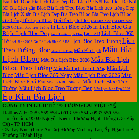
Bìa Lịch Bloc
Bìa Lịch Bloc Đẹp
Bìa Lịch Bế Nổi
Bìa Lịch Bế Nổi
3D
Bìa Lịch gắn Bloc
Bìa Lịch Treo Bloc
Bìa Lịch treo tường Đẹp
Bìa Lịch Xuân
Bìa Lịch Đẹp
Bìa Treo BLoc
Bìa Treo Lịch BLoc
Gia Công Bìa Lịch BLoc
Giá Bìa Lịch Bloc
Giá Lịch Bloc
Giá Lịch Bloc
In Lịch Bloc 2026
In Lịch Bloc Giá
2026
Giá Lịch Bloc Treo Tường
Rẻ
In Lịch Bloc Đẹp
Lịch Bloc 365
Lịch 3D
Kích Thước Lịch Bloc
Lịch
Tờ
Lịch Bloc Treo Tường
Lịch Bloc 2026 Giá Rẻ
Lịch Bloc Giá Rẻ
Mẫu Bìa
Treo Tường Bloc
Mẫu Bìa Lịch
Mua Lich Bloc
Lịch BLoc
Mẫu Bìa Lịch
Mẫu Bìa Lịch Bloc 2026
BLoc Treo Tường
Mẫu Lịch
Mẫu Bìa Lịch Treo Tường
Bloc
Mẫu Lịch Bloc 365 Ngày
Mẫu Lịch Bloc 2026
Mẫu
Lịch Bloc Khổ Đại
Mẫu Lịch Bloc Treo
Mẫu Lịch Bloc Siêu Đại
Tường
Mẫu Lịch Bloc Treo Tường Đẹp
Mẫu Lịch Bloc Đẹp 2026
Ép Kim Bìa Lịch
CÔNG TY IN LỊCH TẾT © TƯƠNG LAI VIỆT
™☝️
Hotline/Zalo: 0983.559.554 - 0913.559.554 - 0937.559.554
Trụ sở chính: 950/9 Nguyễn Kiệm - Phường Hạnh Thông (Gò Vấp
Cũ) - TP. HCM
CN Tây Ninh (Long An Cũ): Đường Võ Duy Tạo, Ấp Ngãi Lợi A,
Phường Khánh Hậu