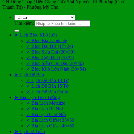
CN Đồng Tháp (Tiền Giang Cũ): 554 Nguyễn Tri Phương (Chợ
Thạnh Trị) - Phường Mỹ Tho
Tìm kiếm:
➤ Lịch Bloc Khổ Lớn
✓ Bloc Bìa Laminate
✓ Bloc Đại ĐB (17×24)
✓ Bloc Siêu Đại (20×30)
✓ Bloc Cực Đại (25×35)
✓ Bloc Siêu Cực Đại (30×40)
✓ Bloc Khổ Lớn Nhất (38×54)
➤ Lịch Để Bàn
✓ Lịch Để Bàn 13 Tờ
✓ Lịch Để Bàn 15 Tờ
✓ Lịch Để Bàn Đứng
➤ Bìa Lịch Treo Tường
✓ Bìa Lịch Metalize
✓ Bìa Lịch Bế Nổi
✓ Bìa Lịch Chữ Nổi
✓ Bìa Lịch Offset 35×50
✓ Bìa Lịch Offset 40×60
➤ Lịch 52 Tuần