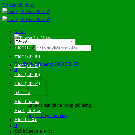
Bỏ qua nội dung
Menu
>
Bloc (17×24)
Tìm kiếm:
Bloc (20×30)
Tư vấn & Đặt hàng: 0983 559 554
Bloc (25×35)
0
Bloc (30×40)
Bloc (38×54)
52 Tuần
Bloc Lamina
Chưa có sản phẩm trong giỏ hàng.
Bìa Lịch Bloc
Quay trở lại cửa hàng
Bloc Lò Xo
0
Giỏ hàng
MẪU LỊCH KHÁC