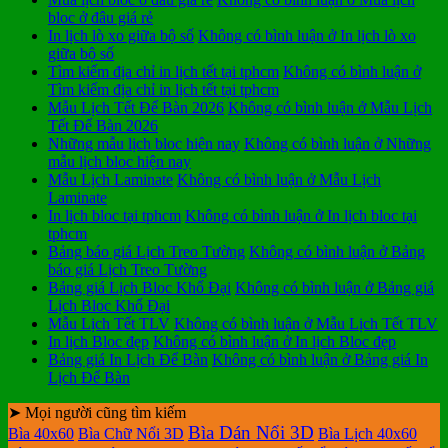
bloc ở đâu giá rẻ
In lịch lò xo giữa bộ số
Không có bình luận
ở In lịch lò xo
giữa bộ số
Tìm kiếm địa chỉ in lịch tết tại tphcm
Không có bình luận
ở
Tìm kiếm địa chỉ in lịch tết tại tphcm
Mẫu Lịch Tết Để Bàn 2026
Không có bình luận
ở Mẫu Lịch
Tết Để Bàn 2026
Những mẫu lịch bloc hiện nay
Không có bình luận
ở Những
mẫu lịch bloc hiện nay
Mẫu Lịch Laminate
Không có bình luận
ở Mẫu Lịch
Laminate
In lịch bloc tại tphcm
Không có bình luận
ở In lịch bloc tại
tphcm
Bảng báo giá Lịch Treo Tường
Không có bình luận
ở Bảng
báo giá Lịch Treo Tường
Bảng giá Lịch Bloc Khổ Đại
Không có bình luận
ở Bảng giá
Lịch Bloc Khổ Đại
Mẫu Lịch Tết TLV
Không có bình luận
ở Mẫu Lịch Tết TLV
In lịch Bloc đẹp
Không có bình luận
ở In lịch Bloc đẹp
Bảng giá In Lịch Để Bàn
Không có bình luận
ở Bảng giá In
Lịch Để Bàn
➤ Mọi người cũng tìm kiếm
Bìa Dán Nổi 3D
Bìa 40x60
Bìa Chữ Nổi 3D
Bìa Lịch 40x60