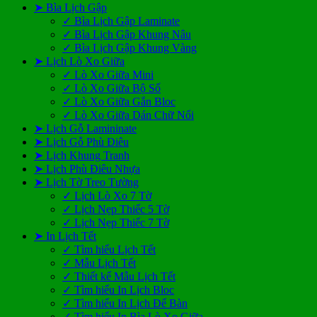
➤ Bìa Lịch Gập
✓ Bìa Lịch Gập Laminate
✓ Bìa Lịch Gập Khung Nâu
✓ Bìa Lịch Gập Khung Vàng
➤ Lịch Lò Xo Giữa
✓ Lò Xo Giữa Mini
✓ Lò Xo Giữa Bộ Số
✓ Lò Xo Giữa Gắn Bloc
✓ Lò Xo Giữa Dán Chữ Nổi
➤ Lịch Gỗ Lamininate
➤ Lịch Gỗ Phù Điêu
➤ Lịch Khung Tranh
➤ Lịch Phù Điêu Nhựa
➤ Lịch Tờ Treo Tường
✓ Lịch Lò Xo 7 Tờ
✓ Lịch Nẹp Thiếc 5 Tờ
✓ Lịch Nẹp Thiếc 7 Tờ
➤ In Lịch Tết
✓ Tìm hiểu Lịch Tết
✓ Mẫu Lịch Tết
✓ Thiết kế Mẫu Lịch Tết
✓ Tìm hiểu In Lịch Bloc
✓ Tìm hiểu In Lịch Để Bàn
✓ Tìm hiểu In Bìa Lò Xo Giữa