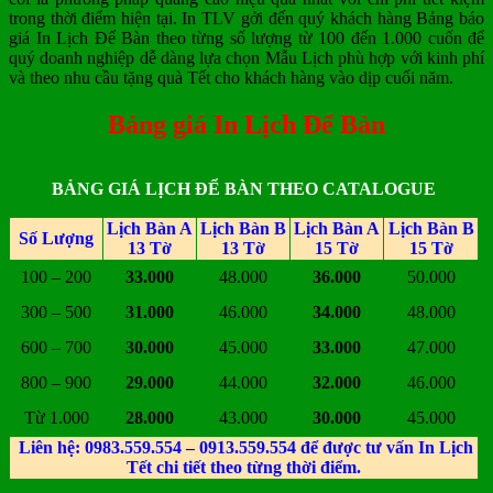
trong thời điểm hiện tại. In TLV gởi đến quý khách hàng Bảng báo
giá In Lịch Để Bàn theo từng số lượng từ 100 đến 1.000 cuốn để
quý doanh nghiệp dễ dàng lựa chọn Mẫu Lịch phù hợp với kinh phí
và theo nhu cầu tặng quà Tết cho khách hàng vào dịp cuối năm.
Bảng giá In Lịch Để Bàn
BẢNG GIÁ LỊCH ĐỂ BÀN THEO CATALOGUE
Lịch Bàn A
Lịch Bàn B
Lịch Bàn A
Lịch Bàn B
Số Lượng
13 Tờ
13 Tờ
15 Tờ
15 Tờ
100 – 200
33.000
48.000
36.000
50.000
300 – 500
31.000
46.000
34.000
48.000
600 – 700
30.000
45.000
33.000
47.000
800 – 900
29.000
44.000
32.000
46.000
Từ 1.000
28.000
43.000
30.000
45.000
Liên hệ: 0983.559.554 – 0913.559.554 để được tư vấn In Lịch
Tết chi tiết theo từng thời điểm.