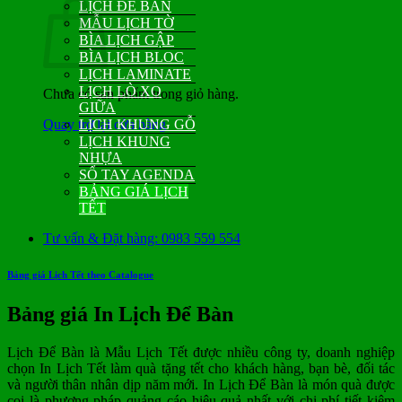
LỊCH ĐỂ BÀN
MẪU LỊCH TỜ
BÌA LỊCH GẬP
BÌA LỊCH BLOC
LỊCH LAMINATE
LỊCH LÒ XO
Chưa có sản phẩm trong giỏ hàng.
GIỮA
Quay trở lại cửa hàng
LỊCH KHUNG GỖ
LỊCH KHUNG
NHỰA
SỔ TAY AGENDA
BẢNG GIÁ LỊCH
TẾT
Tư vấn & Đặt hàng: 0983 559 554
Bảng giá Lịch Tết theo Catalogue
Bảng giá In Lịch Để Bàn
Lịch Để Bàn là Mẫu Lịch Tết được nhiều công ty, doanh nghiệp
chọn In Lịch Tết làm quà tặng tết cho khách hàng, bạn bè, đối tác
và người thân nhân dịp năm mới. In Lịch Để Bàn là món quà được
coi là phương pháp quảng cáo hiệu quả nhất với chi phí tiết kiệm