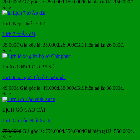
280.000
₫
Giá gốc là: 280.000₫.
150.000
₫
Giá hiện tại là: 150.000₫.
Sale
Lịch Nẹp Thiếc 7 Tờ
Lịch 7 tờ Áo dài
35.000
₫
Giá gốc là: 35.000₫.
26.000
₫
Giá hiện tại là: 26.000₫.
Sale
Lò Xo Giữa 13 Tờ Bộ Số
Lịch lò xo giữa bộ số Chữ phúc
49.000
₫
Giá gốc là: 49.000₫.
38.000
₫
Giá hiện tại là: 38.000₫.
Sale
LỊCH GỖ CAO CẤP
Lịch Gỗ Lộc Phát Xanh
750.000
₫
Giá gốc là: 750.000₫.
550.000
₫
Giá hiện tại là: 550.000₫.
Sale