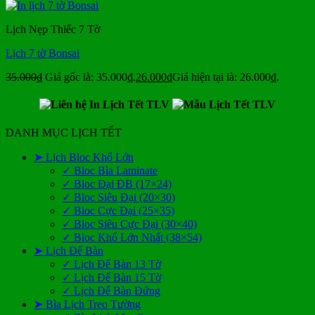
Lịch Nẹp Thiếc 7 Tờ
Lịch 7 tờ Bonsai
35.000
₫
Giá gốc là: 35.000₫.
26.000
₫
Giá hiện tại là: 26.000₫.
DANH MỤC LỊCH TẾT
➤ Lịch Bloc Khổ Lớn
✓ Bloc Bìa Laminate
✓ Bloc Đại ĐB (17×24)
✓ Bloc Siêu Đại (20×30)
✓ Bloc Cực Đại (25×35)
✓ Bloc Siêu Cực Đại (30×40)
✓ Bloc Khổ Lớn Nhất (38×54)
➤ Lịch Để Bàn
✓ Lịch Để Bàn 13 Tờ
✓ Lịch Để Bàn 15 Tờ
✓ Lịch Để Bàn Đứng
➤ Bìa Lịch Treo Tường