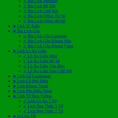
✓ Bìa Lịch Metalize
✓ Bìa Lịch Bế Nổi
✓ Bìa Lịch Chữ Nổi
✓ Bìa Lịch Offset 35×50
✓ Bìa Lịch Offset 40×60
➤ Lịch 52 Tuần
➤ Bìa Lịch Gập
✓ Bìa Lịch Gập Laminate
✓ Bìa Lịch Gập Khung Nâu
✓ Bìa Lịch Gập Khung Vàng
➤ Lịch Lò Xo Giữa
✓ Lò Xo Giữa Mini
✓ Lò Xo Giữa Bộ Số
✓ Lò Xo Giữa Gắn Bloc
✓ Lò Xo Giữa Dán Chữ Nổi
➤ Lịch Gỗ Lamininate
➤ Lịch Gỗ Phù Điêu
➤ Lịch Khung Tranh
➤ Lịch Phù Điêu Nhựa
➤ Lịch Tờ Treo Tường
✓ Lịch Lò Xo 7 Tờ
✓ Lịch Nẹp Thiếc 5 Tờ
✓ Lịch Nẹp Thiếc 7 Tờ
➤ In Lịch Tết