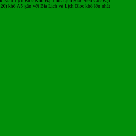
các Mẫu Lịch Bloc Khổ Đại như: Lịch Bloc Siêu Cực Đại
20) khổ A5 gắn với Bìa Lịch và Lịch Bloc khổ lớn nhất