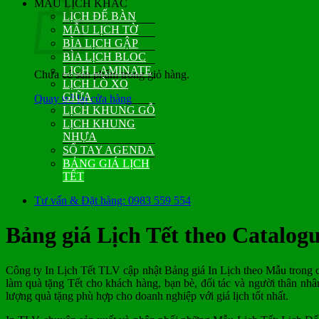
MẪU LỊCH KHÁC
LỊCH ĐỂ BÀN
MẪU LỊCH TỜ
BÌA LỊCH GẬP
BÌA LỊCH BLOC
LỊCH LAMINATE
Chưa có sản phẩm trong giỏ hàng.
LỊCH LÒ XO
GIỮA
Quay trở lại cửa hàng
LỊCH KHUNG GỖ
LỊCH KHUNG
NHỰA
SỔ TAY AGENDA
BẢNG GIÁ LỊCH
TẾT
Tư vấn & Đặt hàng: 0983 559 554
Bảng giá Lịch Tết theo Catalog
Công ty In Lịch Tết TLV cập nhật Bảng giá In Lịch theo Mẫu trong 
làm quà tặng Tết cho khách hàng, bạn bè, đối tác và người thân nh
lượng quà tặng phù hợp cho doanh nghiệp với giá lịch tốt nhất.