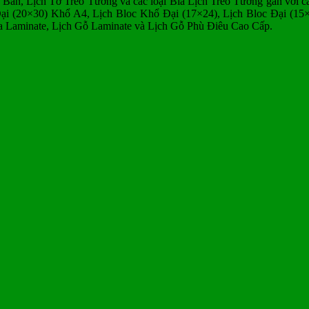
 Bàn, Lịch Tờ Treo Tường và các loại Bìa Lịch Treo Tường gắn với 
ại (20×30) Khổ A4, Lịch Bloc Khổ Đại (17×24), Lịch Bloc Đại (15×
ìa Laminate, Lịch Gỗ Laminate và Lịch Gỗ Phù Điêu Cao Cấp.