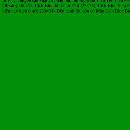
In TLV chuyên sản xuất và phân phối những Mẫu Lịch Tết: Lịch Để
(30×40) khổ A3, Lịch Bloc khổ Cực Đại (25×35), Lịch Bloc Siêu Đ
hiện nay kích thước (38×54). Bên cạnh đó, còn có Mẫu Lịch Bloc B