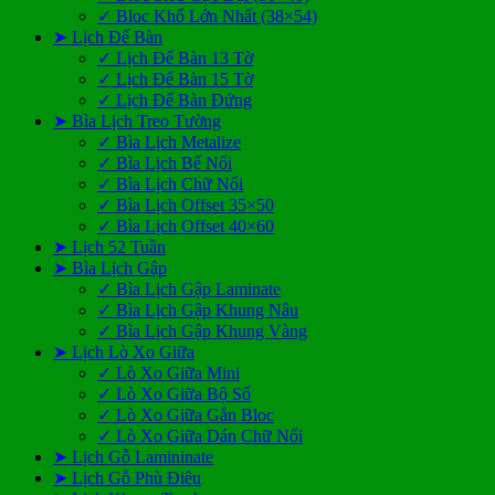
✓ Bloc Khổ Lớn Nhất (38×54)
➤ Lịch Để Bàn
✓ Lịch Để Bàn 13 Tờ
✓ Lịch Để Bàn 15 Tờ
✓ Lịch Để Bàn Đứng
➤ Bìa Lịch Treo Tường
✓ Bìa Lịch Metalize
✓ Bìa Lịch Bế Nổi
✓ Bìa Lịch Chữ Nổi
✓ Bìa Lịch Offset 35×50
✓ Bìa Lịch Offset 40×60
➤ Lịch 52 Tuần
➤ Bìa Lịch Gập
✓ Bìa Lịch Gập Laminate
✓ Bìa Lịch Gập Khung Nâu
✓ Bìa Lịch Gập Khung Vàng
➤ Lịch Lò Xo Giữa
✓ Lò Xo Giữa Mini
✓ Lò Xo Giữa Bộ Số
✓ Lò Xo Giữa Gắn Bloc
✓ Lò Xo Giữa Dán Chữ Nổi
➤ Lịch Gỗ Lamininate
➤ Lịch Gỗ Phù Điêu