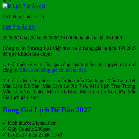
Sale
Lịch Nẹp Thiếc 7 Tờ
Lịch 7 tờ Áo dài
35.000
₫
Giá gốc là: 35.000₫.
26.000
₫
Giá hiện tại là: 26.000₫.
Công ty In Tương Lai Việt đưa ra 2 Bảng giá in lịch Tết 2027
để quý khách lựa chọn:
1. Gói thiết kế và in ấn, gia công thành phẩm độc quyền cho quý
công ty.
Click xem bảng giá chi tiết tại đây
.
2. Gói in lên nền phôi các mẫu lịch trên Catalogue Mẫu Lịch Tết:
Mẫu Lịch Để Bàn, Mẫu Lịch Lò Xo 7 tờ, Mẫu Lịch Treo Tường,
Mẫu Lịch Nẹp Thiếc, Mẫu Lịch Bloc, Mẫu Lịch Lò Xo Giữa, Mẫu
Bìa Lịch gắn Bloc.
Bảng Giá Lịch Để Bàn 2027
✓ Kích thước: 24cmx18cm
✓ Giấy Couche 230gsm
✓ In offset 4 màu 2 mặt: 13 tờ