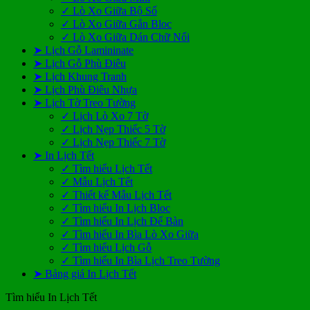
✓ Lò Xo Giữa Bộ Số
✓ Lò Xo Giữa Gắn Bloc
✓ Lò Xo Giữa Dán Chữ Nổi
➤ Lịch Gỗ Lamininate
➤ Lịch Gỗ Phù Điêu
➤ Lịch Khung Tranh
➤ Lịch Phù Điêu Nhựa
➤ Lịch Tờ Treo Tường
✓ Lịch Lò Xo 7 Tờ
✓ Lịch Nẹp Thiếc 5 Tờ
✓ Lịch Nẹp Thiếc 7 Tờ
➤ In Lịch Tết
✓ Tìm hiểu Lịch Tết
✓ Mẫu Lịch Tết
✓ Thiết kế Mẫu Lịch Tết
✓ Tìm hiểu In Lịch Bloc
✓ Tìm hiểu In Lịch Để Bàn
✓ Tìm hiểu In Bìa Lò Xo Giữa
✓ Tìm hiểu Lịch Gỗ
✓ Tìm hiểu In Bìa Lịch Treo Tường
➤ Bảng giá In Lịch Tết
Tìm hiểu In Lịch Tết