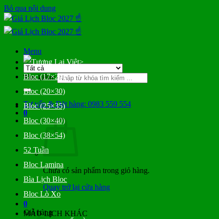
Bỏ qua nội dung
Menu
>
Bloc (17×24)
Tìm kiếm:
Bloc (20×30)
Tư vấn & Đặt hàng: 0983 559 554
Bloc (25×35)
0
Bloc (30×40)
Bloc (38×54)
52 Tuần
Bloc Lamina
Chưa có sản phẩm trong giỏ hàng.
Bìa Lịch Bloc
Quay trở lại cửa hàng
Bloc Lò Xo
0
Giỏ hàng
MẪU LỊCH KHÁC