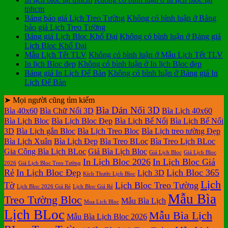
tphcm
Bảng báo giá Lịch Treo Tường
Không có bình luận
ở Bảng
báo giá Lịch Treo Tường
Bảng giá Lịch Bloc Khổ Đại
Không có bình luận
ở Bảng giá
Lịch Bloc Khổ Đại
Mẫu Lịch Tết TLV
Không có bình luận
ở Mẫu Lịch Tết TLV
In lịch Bloc đẹp
Không có bình luận
ở In lịch Bloc đẹp
Bảng giá In Lịch Để Bàn
Không có bình luận
ở Bảng giá In
Lịch Để Bàn
➤ Mọi người cũng tìm kiếm
Bìa Dán Nổi 3D
Bìa 40x60
Bìa Chữ Nổi 3D
Bìa Lịch 40x60
Bìa Lịch Bloc
Bìa Lịch Bloc Đẹp
Bìa Lịch Bế Nổi
Bìa Lịch Bế Nổi
3D
Bìa Lịch gắn Bloc
Bìa Lịch Treo Bloc
Bìa Lịch treo tường Đẹp
Bìa Lịch Xuân
Bìa Lịch Đẹp
Bìa Treo BLoc
Bìa Treo Lịch BLoc
Gia Công Bìa Lịch BLoc
Giá Bìa Lịch Bloc
Giá Lịch Bloc
Giá Lịch Bloc
In Lịch Bloc 2026
In Lịch Bloc Giá
2026
Giá Lịch Bloc Treo Tường
Rẻ
In Lịch Bloc Đẹp
Lịch Bloc 365
Lịch 3D
Kích Thước Lịch Bloc
Lịch
Tờ
Lịch Bloc Treo Tường
Lịch Bloc 2026 Giá Rẻ
Lịch Bloc Giá Rẻ
Mẫu Bìa
Treo Tường Bloc
Mẫu Bìa Lịch
Mua Lich Bloc
Lịch BLoc
Mẫu Bìa Lịch
Mẫu Bìa Lịch Bloc 2026