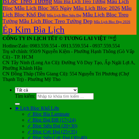
BLoc Treo Tường
Mẫu Lịch
Mẫu Bìa Lịch Treo Tường
Bloc
Mẫu Lịch Bloc 365 Ngày
Mẫu Lịch Bloc 2026
Mẫu
Lịch Bloc Khổ Đại
Mẫu Lịch Bloc Treo
Mẫu Lịch Bloc Siêu Đại
Tường
Mẫu Lịch Bloc Treo Tường Đẹp
Mẫu Lịch Bloc Đẹp 2026
Ép Kim Bìa Lịch
CÔNG TY IN LỊCH TẾT © TƯƠNG LAI VIỆT
™☝️
Hotline/Zalo: 0983.559.554 - 0913.559.554 - 0937.559.554
Trụ sở chính: 950/9 Nguyễn Kiệm - Phường Hạnh Thông (Gò Vấp
Cũ) - TP. HCM
CN Tây Ninh (Long An Cũ): Đường Võ Duy Tạo, Ấp Ngãi Lợi A,
Phường Khánh Hậu
CN Đồng Tháp (Tiền Giang Cũ): 554 Nguyễn Tri Phương (Chợ
Thạnh Trị) - Phường Mỹ Tho
Tìm kiếm:
➤ Lịch Bloc Khổ Lớn
✓ Bloc Bìa Laminate
✓ Bloc Đại ĐB (17×24)
✓ Bloc Siêu Đại (20×30)
✓ Bloc Cực Đại (25×35)
✓ Bloc Siêu Cực Đại (30×40)