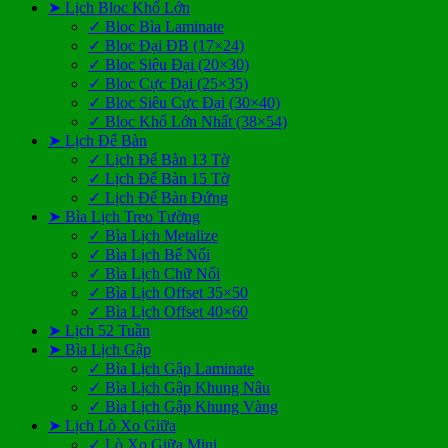
➤ Lịch Bloc Khổ Lớn
✓ Bloc Bìa Laminate
✓ Bloc Đại ĐB (17×24)
✓ Bloc Siêu Đại (20×30)
✓ Bloc Cực Đại (25×35)
✓ Bloc Siêu Cực Đại (30×40)
✓ Bloc Khổ Lớn Nhất (38×54)
➤ Lịch Để Bàn
✓ Lịch Để Bàn 13 Tờ
✓ Lịch Để Bàn 15 Tờ
✓ Lịch Để Bàn Đứng
➤ Bìa Lịch Treo Tường
✓ Bìa Lịch Metalize
✓ Bìa Lịch Bế Nổi
✓ Bìa Lịch Chữ Nổi
✓ Bìa Lịch Offset 35×50
✓ Bìa Lịch Offset 40×60
➤ Lịch 52 Tuần
➤ Bìa Lịch Gập
✓ Bìa Lịch Gập Laminate
✓ Bìa Lịch Gập Khung Nâu
✓ Bìa Lịch Gập Khung Vàng
➤ Lịch Lò Xo Giữa
✓ Lò Xo Giữa Mini