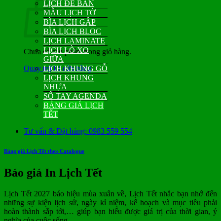
LỊCH ĐỂ BÀN
MẪU LỊCH TỜ
BÌA LỊCH GẬP
BÌA LỊCH BLOC
LỊCH LAMINATE
LỊCH LÒ XO
Chưa có sản phẩm trong giỏ hàng.
GIỮA
Quay trở lại cửa hàng
LỊCH KHUNG GỖ
LỊCH KHUNG
NHỰA
SỔ TAY AGENDA
BẢNG GIÁ LỊCH
TẾT
Tư vấn & Đặt hàng: 0983 559 554
Bảng giá Lịch Tết theo Catalogue
Báo giá In Lịch Tết
Lịch Tết 2027 báo hiệu mùa xuân về, Lịch Tết nhắc bạn nhớ đến
những sự kiện lịch sử, ngày kỉ niệm, kế hoạch và mục tiêu phải
hoàn thành sắp tới,… giúp bạn hiểu được giá trị của thời gian, ý
nghĩa của cuộc sống.