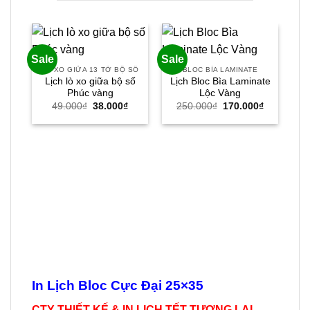
Sale
Sale
Sal
LÒ XO GIỮA 13 TỜ BỘ SỐ
BLOC BÌA LAMINATE
Lịch lò xo giữa bộ số
Lịch Bloc Bìa Laminate
Phúc vàng
Lộc Vàng
Giá
Giá
Giá
Giá
49.000
₫
38.000
₫
250.000
₫
170.000
₫
gốc
hiện
gốc
hiện
là:
tại
là:
tại
49.000₫.
là:
250.000₫.
là:
38.000₫.
170.000₫.
In Lịch Bloc Cực Đại 25×35
CTY THIẾT KẾ & IN LỊCH TẾT TƯƠNG LAI