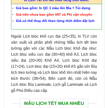
In Lịch Tết chi tiết theo từng thời điểm.
Giá bao gồm: In QC 1 màu lên Bìa + Túi đựng
Giá trên chưa bao gồm VAT và Phí vận chuyển
Giá có thể thay đổi theo từng thời điểm đặt lịch
Ngoài Lịch bloc khổ cực đại (25×35), In TLV còn
sản xuất và phân phối những Mẫu lịch tết treo
tường gắn với các Mẫu Lịch bloc Khổ đại như:
Lịch bloc siêu cực đại (30×40) khổ A3, Lịch bloc
siêu đại (20×30) Khổ A4, Lịch bloc Khổ đại
(17×24), Lịch bloc đại (15×20) khổ A5 gắn với Bìa
lịch treo tường và Lịch bloc khổ lớn nhất hiện nay
kích thước (38×54). Bên cạnh đó, còn có Mẫu
Lịch bloc Bìa Laminate, Lịch gỗ Laminate và Lịch
gỗ Phù Điêu cao cấp.
MẪU LỊCH TẾT MUA NHIỀU