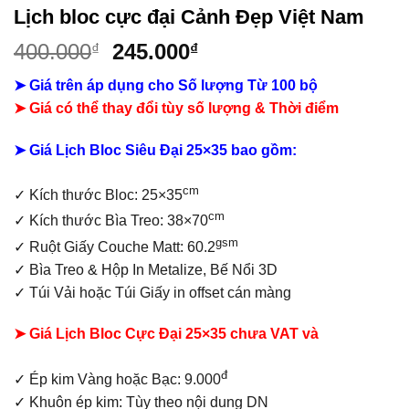
Lịch bloc cực đại Cảnh Đẹp Việt Nam
Giá
Giá
400.000
245.000
₫
₫
gốc
hiện
➤ Giá trên áp dụng cho Số lượng Từ 100 bộ
là:
tại
➤ Giá có thể thay đổi tùy số lượng & Thời điểm
400.000₫.
là:
245.000₫.
➤ Giá Lịch Bloc Siêu Đại 25×35 bao gồm:
cm
✓
Kích thước Bloc: 25×35
cm
✓ Kích thước Bìa Treo: 38×70
gsm
✓ Ruột Giấy Couche Matt: 60.2
✓
Bìa Treo & Hộp In Metalize, Bế Nổi 3D
✓ Túi Vải hoặc Túi Giấy in offset
cán màng
➤ Giá Lịch Bloc Cực Đại 25×35 chưa VAT và
đ
✓ Ép kim Vàng hoặc Bạc: 9.000
✓ Khuôn ép kim: Tùy theo nội dung DN