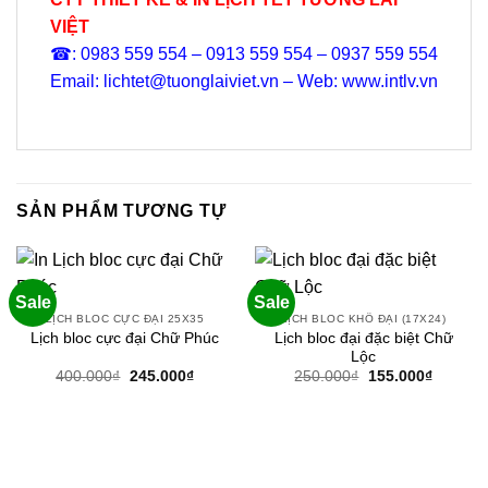
VIỆT
☎: 0983 559 554 – 0913 559 554 – 0937 559 554
Email: lichtet@tuonglaiviet.vn – Web: www.intlv.vn
SẢN PHẨM TƯƠNG TỰ
Sale
Sale
LỊCH BLOC CỰC ĐẠI 25X35
LỊCH BLOC KHỔ ĐẠI (17X24)
Lịch bloc đại đặc biệt Chữ
Lịch bloc cực đại Chữ Phúc
Lộc
Giá
Giá
Giá
Giá
400.000
₫
245.000
₫
250.000
₫
155.000
₫
gốc
hiện
gốc
hiện
là:
tại
là:
tại
400.000₫.
là:
250.000₫.
là:
245.000₫.
155.000