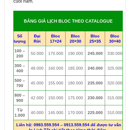
cuối năm.
BẢNG GIÁ LỊCH BLOC THEO CATALOGUE
Số
Đại
Bloc
Bloc
Bloc
Bloc
lượng
Rời
17×24
20×30
25×35
30×40
100 –
50.000
170.000
190.000
245.000
330.000
200
300 –
48.000
160.000
185.000
240.000
325.000
400
500 –
45.000
155.000
180.000
235.000
320.000
700
800 –
42.000
150.000
175.000
230.000
315.000
900
Từ
40.000
145.000
170.000
225.000
310.000
1.000
Liên hệ: 0983.559.554 – 0913.559.554 để được tư vấn