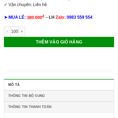
✓ Vận chuyển: Liên hệ
đ
➤ MUA LẺ:
380.000
–
LH
Zalo:
0983 559 554
Lịch bloc cực đại Cảnh Đẹp Việt Nam số lượng
THÊM VÀO GIỎ HÀNG
MÔ TẢ
THÔNG TIN BỔ SUNG
THÔNG TIN THANH TOÁN