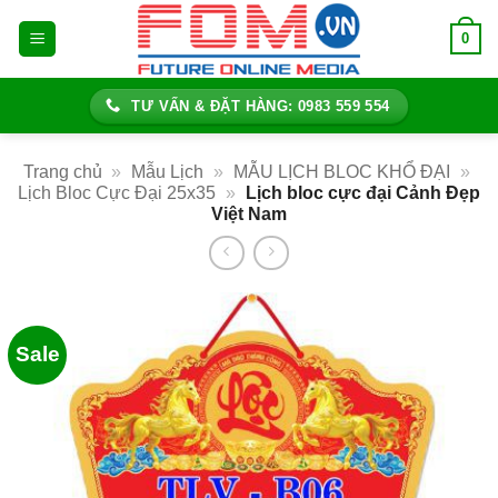
Bỏ
0
qua
nội
dung
TƯ VẤN & ĐẶT HÀNG: 0983 559 554
Trang chủ
»
Mẫu Lịch
»
MẪU LỊCH BLOC KHỔ ĐẠI
»
Lịch Bloc Cực Đại 25x35
»
Lịch bloc cực đại Cảnh Đẹp
Việt Nam
Sale