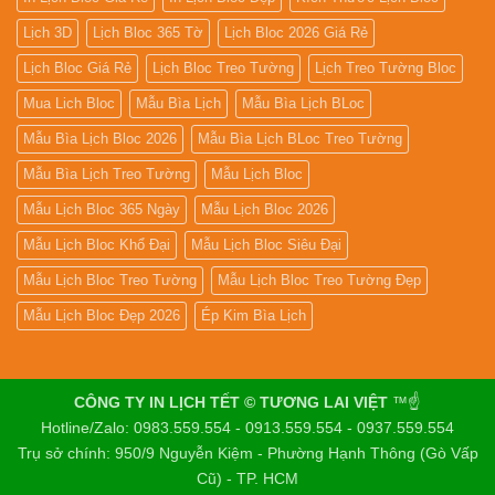
Lịch 3D
Lịch Bloc 365 Tờ
Lịch Bloc 2026 Giá Rẻ
Lịch Bloc Giá Rẻ
Lịch Bloc Treo Tường
Lịch Treo Tường Bloc
Mua Lich Bloc
Mẫu Bìa Lịch
Mẫu Bìa Lịch BLoc
Mẫu Bìa Lịch Bloc 2026
Mẫu Bìa Lịch BLoc Treo Tường
Mẫu Bìa Lịch Treo Tường
Mẫu Lịch Bloc
Mẫu Lịch Bloc 365 Ngày
Mẫu Lịch Bloc 2026
Mẫu Lịch Bloc Khổ Đại
Mẫu Lịch Bloc Siêu Đại
Mẫu Lịch Bloc Treo Tường
Mẫu Lịch Bloc Treo Tường Đẹp
Mẫu Lịch Bloc Đẹp 2026
Ép Kim Bìa Lịch
CÔNG TY IN LỊCH TẾT © TƯƠNG LAI VIỆT
™☝️
Hotline/Zalo: 0983.559.554 - 0913.559.554 - 0937.559.554
Trụ sở chính: 950/9 Nguyễn Kiệm - Phường Hạnh Thông (Gò Vấp
Cũ) - TP. HCM