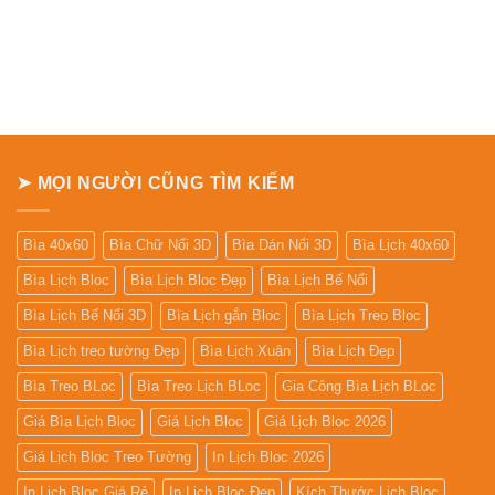
➤ MỌI NGƯỜI CŨNG TÌM KIẾM
Bìa 40x60
Bìa Chữ Nổi 3D
Bìa Dán Nổi 3D
Bìa Lịch 40x60
Bìa Lịch Bloc
Bìa Lịch Bloc Đẹp
Bìa Lịch Bế Nổi
Bìa Lịch Bế Nổi 3D
Bìa Lịch gắn Bloc
Bìa Lịch Treo Bloc
Bìa Lịch treo tường Đẹp
Bìa Lịch Xuân
Bìa Lịch Đẹp
Bìa Treo BLoc
Bìa Treo Lịch BLoc
Gia Công Bìa Lịch BLoc
Giá Bìa Lịch Bloc
Giá Lịch Bloc
Giá Lịch Bloc 2026
Giá Lịch Bloc Treo Tường
In Lịch Bloc 2026
In Lịch Bloc Giá Rẻ
In Lịch Bloc Đẹp
Kích Thước Lịch Bloc