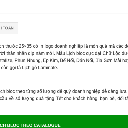
H TOÁN
kích thước 25×35 có in logo doanh nghiệp là món quà mà các đ
gười thân nhân dịp năm mới.
Mẫu Lịch bloc cực đại Chữ Lộc
đượ
etalize, Phun Nhung, Ép Kim, Bế Nổi, Dán Nổi, Bìa Sơn Mài ha
còn gọi là Lịch gỗ Laminate.
ịch bloc theo từng số lượng để quý doanh nghiệp dễ dàng lựa
 cầu về số lượng quà tặng Tết cho khách hàng, bạn bè, đối t
ỊCH BLOC THEO CATALOGUE