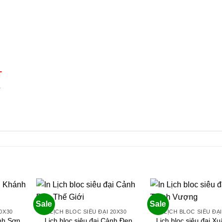
T
4
n
Sale
Sale
0X30
LỊCH BLOC SIÊU ĐẠI 20X30
LỊCH BLOC SIÊU ĐẠI
ánh Sơn
Lịch bloc siêu đại Cảnh Đẹp
Lịch bloc siêu đại X