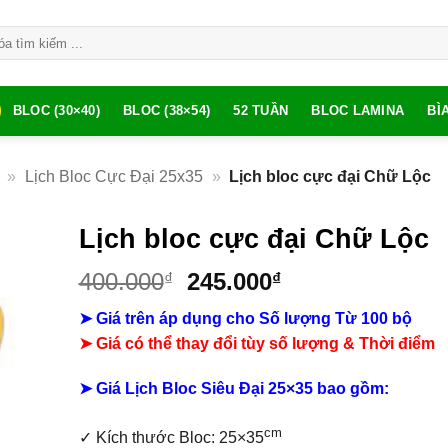
BLOC (30×40)
BLOC (38×54)
52 TUẦN
BLOC LAMINA
BÌ
»
Lịch Bloc Cực Đại 25x35
»
Lịch bloc cực đại Chữ Lộc
Lịch bloc cực đại Chữ Lộc
Giá
Giá
400.000
245.000
₫
₫
gốc
hiện
➤ Giá trên áp dụng cho Số lượng Từ 100 bộ
là:
tại
➤ Giá có thể thay đổi tùy số lượng & Thời điểm
400.000₫.
là:
245.000₫.
➤ Giá Lịch Bloc Siêu Đại 25×35 bao gồm:
cm
✓
Kích thước Bloc: 25×35