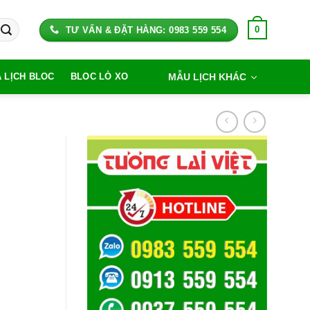
0
TƯ VẤN & ĐẶT HÀNG: 0983 559 554
MẪU LỊCH KHÁC
A LỊCH BLOC
BLOC LÒ XO