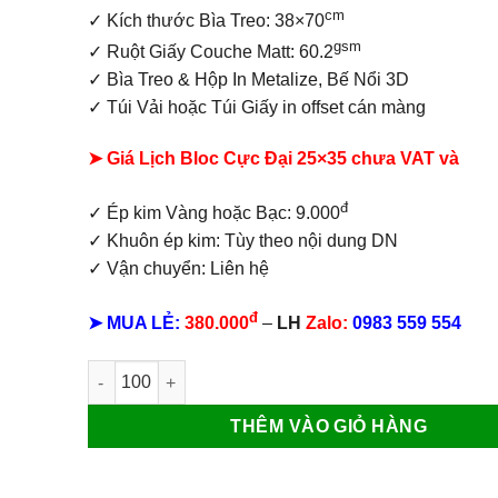
cm
✓ Kích thước Bìa Treo: 38×70
gsm
✓ Ruột Giấy Couche Matt: 60.2
✓
Bìa Treo & Hộp In Metalize, Bế Nổi 3D
✓ Túi Vải hoặc Túi Giấy in offset
cán màng
➤ Giá Lịch Bloc Cực Đại 25×35 chưa VAT và
đ
✓ Ép kim Vàng hoặc Bạc: 9.000
✓ Khuôn ép kim: Tùy theo nội dung DN
✓ Vận chuyển: Liên hệ
đ
➤ MUA LẺ:
380.000
–
LH
Zalo:
0983 559 554
Lịch bloc cực đại Chữ Lộc số lượng
THÊM VÀO GIỎ HÀNG