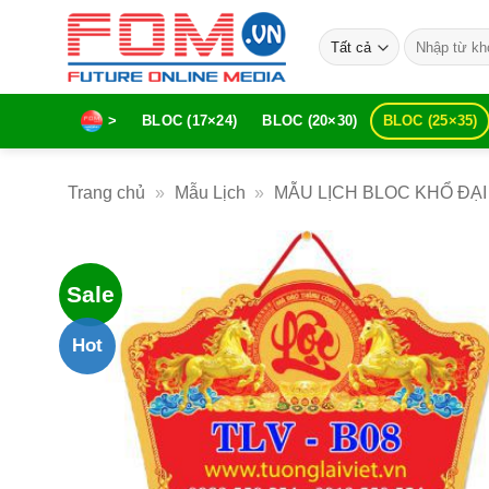
Bỏ
Tìm
qua
kiếm:
nội
dung
>
BLOC (17×24)
BLOC (20×30)
BLOC (25×35)
Trang chủ
»
Mẫu Lịch
»
MẪU LỊCH BLOC KHỔ ĐẠI
Sale
Hot