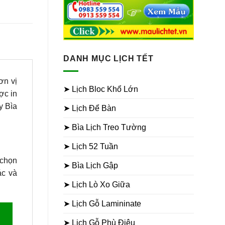
DANH MỤC LỊCH TẾT
ơn vị
➤ Lịch Bloc Khổ Lớn
c in
y Bìa
➤ Lịch Để Bàn
➤ Bìa Lịch Treo Tường
➤ Lịch 52 Tuần
 chọn
➤ Bìa Lịch Gập
ác và
➤ Lịch Lò Xo Giữa
➤ Lịch Gỗ Lamininate
➤ Lịch Gỗ Phù Điêu