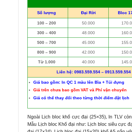
Số lượng
Đại Rời
Bloc 1
100 – 200
50.000
170.
300 – 400
48.000
160.
500 – 700
45.000
155.
800 – 900
42.000
150.
Từ 1.000
40.000
145.
Liên hệ: 0983.559.554 – 0913.559.554 
Giá bao gồm: In QC 1 màu lên Bìa + Túi đựng
Giá trên chưa bao gồm VAT và Phí vận chuyển
Giá có thể thay đổi theo từng thời điểm đặt lịch
Ngoài Lịch bloc khổ cực đại (25×35), In TLV còn
Mẫu Lịch bloc Khổ đại như: Lịch bloc siêu cực đạ
đại (17×24), Lịch bloc đại (15×20) khổ A5 gắn vớ