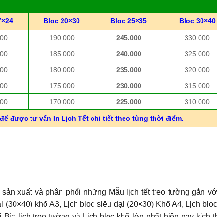
7×24
Bloc 20×30
Bloc 25×35
Bloc 30×40
000
190.000
245.000
330.000
000
185.000
240.000
325.000
000
180.000
235.000
320.000
000
175.000
230.000
315.000
000
170.000
225.000
310.000
để được tư vấn In Lịch Tết chi tiết theo từng thời điểm.
 sản xuất và phân phối những Mẫu lịch tết treo tường gắn vớ
i (30×40) khổ A3, Lịch bloc siêu đại (20×30) Khổ A4, Lịch blo
i Bìa lịch treo tường và Lịch bloc khổ lớn nhất hiện nay kích 