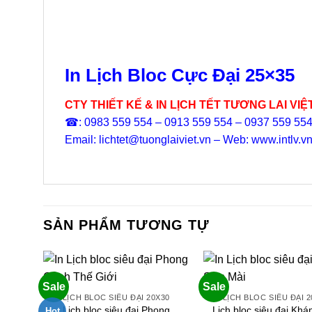
In Lịch Bloc Cực Đại 25×35
CTY THIẾT KẾ & IN LỊCH TẾT TƯƠNG LAI VIỆ
☎: 0983 559 554 – 0913 559 554 – 0937 559 55
Email: lichtet@tuonglaiviet.vn – Web: www.intlv.v
SẢN PHẨM TƯƠNG TỰ
Sale
Sale
LỊCH BLOC SIÊU ĐẠI 20X30
LỊCH BLOC SIÊU ĐẠI 2
Lịch bloc siêu đại Phong
Lịch bloc siêu đại Kh
Hot