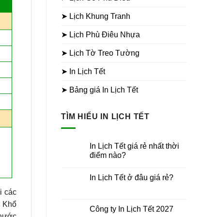
➤ Lịch Khung Tranh
➤ Lịch Phù Điêu Nhựa
➤ Lịch Tờ Treo Tường
➤ In Lịch Tết
➤ Bảng giá In Lịch Tết
TÌM HIỂU IN LỊCH TẾT
In Lịch Tết giá rẻ nhất thời
điểm nào?
Không
có
In Lịch Tết ở đâu giá rẻ?
bình
luận
Không
ở
i các
có
In
bình
Lịch
c Khổ
luận
Công ty In Lịch Tết 2027
Tết
ở
thước
giá