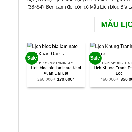
(38×54). Bên cạnh đó, còn có Mẫu Lịch bloc Bìa L
MẪU LỊ
Sale
Sale
BLOC BÌA LAMINATE
LỊCH KHUNG TR
Lịch bloc bìa laminate Khai
Lịch Khung Tranh P
Xuân Đại Cát
Lộc
Giá
Giá
Giá
250.000
₫
170.000
₫
450.000
₫
350.0
gốc
hiện
gốc
là:
tại
là:
250.000₫.
là:
450.0
170.000₫.