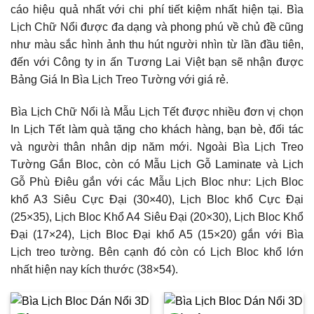
cáo hiệu quả nhất với chi phí tiết kiệm nhất hiện tại. Bìa
Lịch Chữ Nổi được đa dạng và phong phú về chủ đề cũng
như màu sắc hình ảnh thu hút người nhìn từ lần đầu tiên,
đến với Công ty in ấn Tương Lai Việt bạn sẽ nhận được
Bảng Giá In Bìa Lịch Treo Tường với giá rẻ.
Bìa Lịch Chữ Nổi là Mẫu Lịch Tết được nhiều đơn vị chọn
In Lịch Tết làm quà tặng cho khách hàng, bạn bè, đối tác
và người thân nhân dịp năm mới. Ngoài Bìa Lịch Treo
Tường Gắn Bloc, còn có Mẫu Lịch Gỗ Laminate và Lịch
Gỗ Phù Điêu gắn với các Mẫu Lịch Bloc như: Lịch Bloc
khổ A3 Siêu Cực Đại (30×40), Lịch Bloc khổ Cực Đại
(25×35), Lịch Bloc Khổ A4 Siêu Đại (20×30), Lịch Bloc Khổ
Đại (17×24), Lịch Bloc Đại khổ A5 (15×20) gắn với Bìa
Lịch treo tường. Bên cạnh đó còn có Lịch Bloc khổ lớn
nhất hiện nay kích thước (38×54).