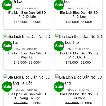
Sale
Sale
BÌA LỊCH CHỮ NỔI
BÌA LỊCH CHỮ NỔI
Bìa Lịch Bloc Dán Nổi 3D
Bìa Lịch Bloc Dán Nổi 3D
Phật Di Lặc
Phát Lộc
145.000
₫
Giá
90.000
₫
Giá
145.000
₫
Giá
88.000
₫
Giá
gốc
hiện
gốc
hiện
là:
tại
là:
tại
145.000₫.
là:
145.000₫.
là:
90.000₫.
88.000₫.
Sale
Sale
BÌA LỊCH CHỮ NỔI
BÌA LỊCH CHỮ NỔI
Bìa Lịch Bloc Dán Nổi 3D
Bìa Lịch Bloc Dán Nổi 3D
Phát Tài
Phúc Lộc Thọ
145.000
₫
Giá
88.000
₫
Giá
145.000
₫
Giá
88.000
₫
Giá
gốc
hiện
gốc
hiện
là:
tại
là:
tại
145.000₫.
là:
145.000₫.
là:
88.000₫.
88.000₫.
Sale
Sale
BÌA LỊCH CHỮ NỔI
BÌA LỊCH CHỮ NỔI
Bìa Lịch Bloc Dán Nổi 3D
Bìa Lịch Bloc Dán Nổi 3D
Túi Vàng Tài Lộc
Túi Vàng
145.000
₫
Giá
88.000
₫
Giá
145.000
₫
Giá
88.000
₫
Giá