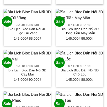
gốc
hiện
gốc
hiện
là:
tại
là:
tại
145.000₫.
là:
145.000₫.
là:
88.000₫.
88.000₫.
Sale
Sale
BÌA LỊCH CHỮ NỔI
BÌA LỊCH CHỮ NỔI
Bìa Lịch Bloc Dán Nổi 3D
Bìa Lịch Bloc Dán Nổi 3D
Lộc Túi Vàng
Đồng Tiền May Mắn
145.000
₫
Giá
88.000
₫
Giá
145.000
₫
Giá
88.000
₫
Giá
gốc
hiện
gốc
hiện
là:
tại
là:
tại
145.000₫.
là:
145.000₫.
là:
88.000₫.
88.000₫.
Sale
Sale
BÌA LỊCH CHỮ NỔI
BÌA LỊCH CHỮ NỔI
Bìa Lịch Bloc Dán Nổi 3D
Bìa Lịch Bloc Dán Nổi 3D
Cây Mai
Chữ Lộc
145.000
₫
Giá
90.000
₫
Giá
145.000
₫
Giá
88.000
₫
Giá
gốc
hiện
gốc
hiện
là:
tại
là:
tại
145.000₫.
là:
145.000₫.
là:
90.000₫.
88.000₫.
Sale
Sale