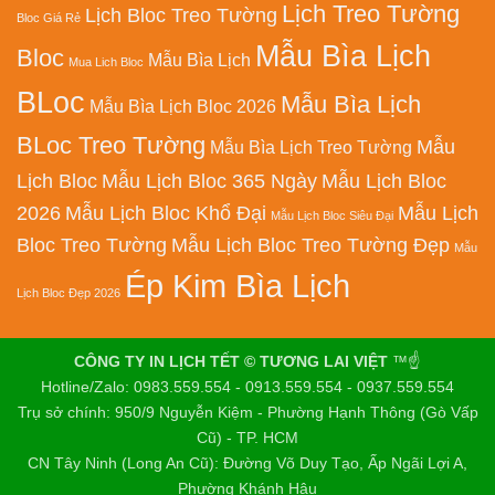
Lịch Treo Tường
Lịch Bloc Treo Tường
Bloc Giá Rẻ
Mẫu Bìa Lịch
Bloc
Mẫu Bìa Lịch
Mua Lich Bloc
BLoc
Mẫu Bìa Lịch
Mẫu Bìa Lịch Bloc 2026
BLoc Treo Tường
Mẫu
Mẫu Bìa Lịch Treo Tường
Lịch Bloc
Mẫu Lịch Bloc 365 Ngày
Mẫu Lịch Bloc
2026
Mẫu Lịch Bloc Khổ Đại
Mẫu Lịch
Mẫu Lịch Bloc Siêu Đại
Bloc Treo Tường
Mẫu Lịch Bloc Treo Tường Đẹp
Mẫu
Ép Kim Bìa Lịch
Lịch Bloc Đẹp 2026
CÔNG TY IN LỊCH TẾT © TƯƠNG LAI VIỆT
™☝️
Hotline/Zalo: 0983.559.554 - 0913.559.554 - 0937.559.554
Trụ sở chính: 950/9 Nguyễn Kiệm - Phường Hạnh Thông (Gò Vấp
Cũ) - TP. HCM
CN Tây Ninh (Long An Cũ): Đường Võ Duy Tạo, Ấp Ngãi Lợi A,
Phường Khánh Hậu