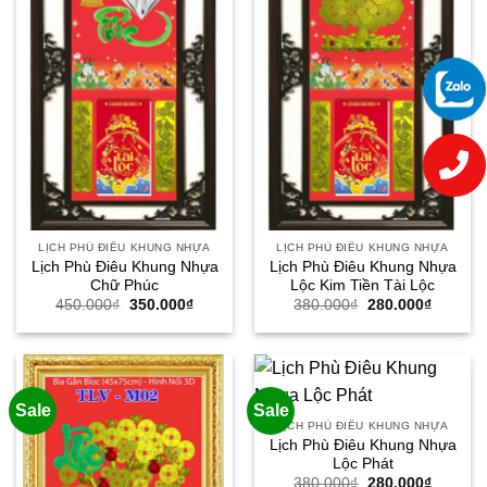
LỊCH PHÙ ĐIÊU KHUNG NHỰA
LỊCH PHÙ ĐIÊU KHUNG NHỰA
Lịch Phù Điêu Khung Nhựa
Lịch Phù Điêu Khung Nhựa
Chữ Phúc
Lộc Kim Tiền Tài Lộc
Giá
Giá
Giá
Giá
450.000
₫
350.000
₫
380.000
₫
280.000
₫
gốc
hiện
gốc
hiện
là:
tại
là:
tại
450.000₫.
là:
380.000₫.
là:
350.000₫.
280.000
Sale
Sale
LỊCH PHÙ ĐIÊU KHUNG NHỰA
Lịch Phù Điêu Khung Nhựa
Lộc Phát
Giá
Giá
380.000
₫
280.000
₫