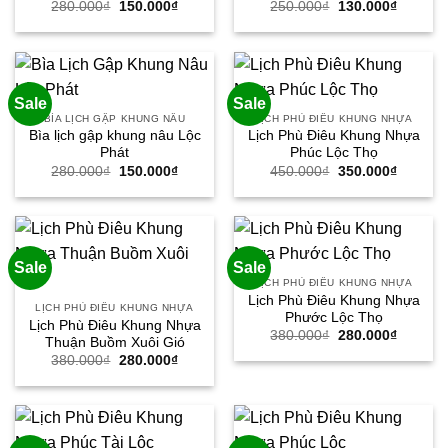
Giá
Giá
Giá
Giá
280.000
₫
150.000
₫
250.000
₫
130.000
₫
gốc
hiện
gốc
hiện
là:
tại
là:
tại
280.000₫.
là:
250.000₫.
là:
150.000₫.
130.000
Sale
Sale
BÌA LỊCH GẬP KHUNG NÂU
LỊCH PHÙ ĐIÊU KHUNG NHỰA
Bìa lịch gập khung nâu Lộc
Lịch Phù Điêu Khung Nhựa
Phát
Phúc Lộc Thọ
Giá
Giá
Giá
Giá
280.000
₫
150.000
₫
450.000
₫
350.000
₫
gốc
hiện
gốc
hiện
là:
tại
là:
tại
280.000₫.
là:
450.000₫.
là:
150.000₫.
350.000
Sale
Sale
LỊCH PHÙ ĐIÊU KHUNG NHỰA
Lịch Phù Điêu Khung Nhựa
LỊCH PHÙ ĐIÊU KHUNG NHỰA
Phước Lộc Thọ
Lịch Phù Điêu Khung Nhựa
Giá
Giá
380.000
₫
280.000
₫
Thuận Buồm Xuôi Gió
gốc
hiện
Giá
Giá
380.000
₫
280.000
₫
là:
tại
gốc
hiện
380.000₫.
là:
là:
tại
280.000
380.000₫.
là:
280.000₫.