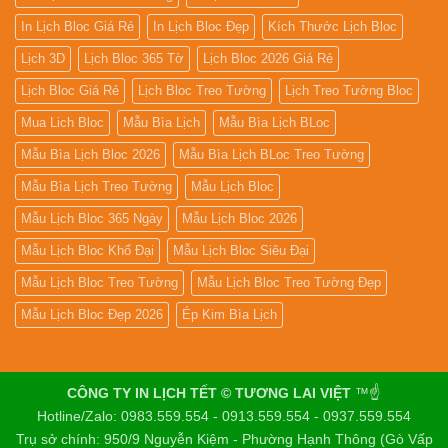
In Lịch Bloc Giá Rẻ
In Lịch Bloc Đẹp
Kích Thước Lịch Bloc
Lịch 3D
Lịch Bloc 365 Tờ
Lịch Bloc 2026 Giá Rẻ
Lịch Bloc Giá Rẻ
Lịch Bloc Treo Tường
Lịch Treo Tường Bloc
Mua Lich Bloc
Mẫu Bìa Lịch
Mẫu Bìa Lịch BLoc
Mẫu Bìa Lịch Bloc 2026
Mẫu Bìa Lịch BLoc Treo Tường
Mẫu Bìa Lịch Treo Tường
Mẫu Lịch Bloc
Mẫu Lịch Bloc 365 Ngày
Mẫu Lịch Bloc 2026
Mẫu Lịch Bloc Khổ Đại
Mẫu Lịch Bloc Siêu Đại
Mẫu Lịch Bloc Treo Tường
Mẫu Lịch Bloc Treo Tường Đẹp
Mẫu Lịch Bloc Đẹp 2026
Ép Kim Bìa Lịch
CÔNG TY IN LỊCH TẾT © TƯƠNG LAI VIỆT
™☝️
Hotline/Zalo: 0983.559.554 - 0913.559.554 - 0937.559.554
Trụ sở chính: 950/9 Nguyễn Kiệm - Phường Hạnh Thông (Gò Vấp