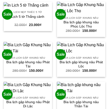
380.000₫.
là:
380.000₫.
là:
280.000₫.
280.000
LỊCH NẸP THIẾC 5 TỜ
Sale
Sale
Lịch 5 tờ Thắng cảnh
BÌA LỊCH GẬP KHUNG NÂU
Bìa lịch gập khung nâu
Giá
Giá
32.000
₫
23.000
₫
Phúc Lộc Thọ
gốc
hiện
Giá
Giá
280.000
₫
150.000
₫
là:
tại
gốc
hiện
32.000₫.
là:
là:
tại
23.000₫.
280.000₫.
là:
150.000
Sale
Sale
BÌA LỊCH GẬP KHUNG NÂU
BÌA LỊCH GẬP KHUNG NÂU
Bìa lịch gập khung nâu Phát
Bìa lịch gập khung nâu Phát
Tài
Lộc
Giá
Giá
Giá
Giá
280.000
₫
150.000
₫
280.000
₫
150.000
₫
gốc
hiện
gốc
hiện
là:
tại
là:
tại
280.000₫.
là:
280.000₫.
là:
150.000₫.
150.000
Sale
Sale
BÌA LỊCH GẬP KHUNG NÂU
BÌA LỊCH GẬP KHUNG NÂU
Bìa lịch gập khung nâu Phật
Bìa lịch gập khung nâu
Di Lặc
Thần Tài