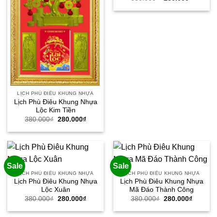
gốc
hiện
là:
tại
380.000₫.
là:
280.000
LỊCH PHÙ ĐIÊU KHUNG NHỰA
Lịch Phù Điêu Khung Nhựa
Lộc Kim Tiền
Giá
Giá
380.000
₫
280.000
₫
gốc
hiện
là:
tại
380.000₫.
là:
280.000₫.
Sale
Sale
LỊCH PHÙ ĐIÊU KHUNG NHỰA
LỊCH PHÙ ĐIÊU KHUNG NHỰA
Lịch Phù Điêu Khung Nhựa
Lịch Phù Điêu Khung Nhựa
Lộc Xuân
Mã Đáo Thành Công
Giá
Giá
Giá
Giá
380.000
₫
280.000
₫
380.000
₫
280.000
₫
gốc
hiện
gốc
hiện
là:
tại
là:
tại