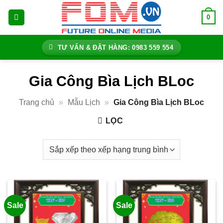
Bỏ
0
qua
nội
dung
TƯ VẤN & ĐẶT HÀNG: 0983 559 554
Gia Công Bìa Lịch BLoc
Trang chủ
»
Mẫu Lịch
»
Gia Công Bìa Lịch BLoc
LỌC
Sale
Sale