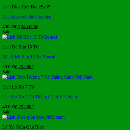
250.000₫.
là:
Lịch Bloc Cực Đại 25x35
155.000₫.
Lịch bloc cực đại Hoa Sen
Giá
Giá
400.000
₫
245.000
₫
gốc
hiện
Sale
là:
tại
400.000₫.
là:
Lịch Để Bàn 15 Tờ
245.000₫.
Mẫu Lịch Bàn 15 Tờ Bonsai
Giá
Giá
59.000
₫
29.000
₫
gốc
hiện
Sale
là:
tại
59.000₫.
là:
Lịch Lò Xo 7 Tờ
29.000₫.
Lịch Lò Xo 7 Tờ Thắng Cảnh Việt Nam
Giá
Giá
40.000
₫
29.000
₫
gốc
hiện
Sale
là:
tại
40.000₫.
là:
Lò Xo Giữa Gắn Bloc
29.000₫.