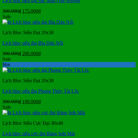
Lịch bloc siêu đại Sắc Màu Quê Hương
Giá
Giá
300.000
₫
175.000
₫
gốc
hiện
Sale
là:
tại
300.000₫.
là:
Lịch Bloc Siêu Đại 20x30
175.000₫.
Lịch bloc siêu đại Bìa Dán Nổi
Giá
Giá
300.000
₫
200.000
₫
gốc
hiện
Sale
là:
tại
Hot
300.000₫.
là:
200.000₫.
Lịch Bloc Siêu Đại 20x30
Lịch bloc siêu đại Phong Thủy Tài Lộc
Giá
Giá
300.000
₫
190.000
₫
gốc
hiện
Sale
là:
tại
300.000₫.
là:
Lịch Bloc Siêu Cực Đại 30x40
190.000₫.
Lịch bloc siêu cực đại Bảng Sơn Mài