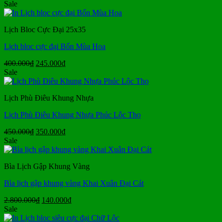
gốc
hiện
Sale
là:
tại
109.000₫.
là:
Lịch Bloc Cực Đại 25x35
79.000₫.
Lịch bloc cực đại Bốn Mùa Hoa
Giá
Giá
400.000
₫
245.000
₫
gốc
hiện
Sale
là:
tại
400.000₫.
là:
Lịch Phù Điêu Khung Nhựa
245.000₫.
Lịch Phù Điêu Khung Nhựa Phúc Lộc Thọ
Giá
Giá
450.000
₫
350.000
₫
gốc
hiện
Sale
là:
tại
450.000₫.
là:
Bìa Lịch Gập Khung Vàng
350.000₫.
Bìa lịch gập khung vàng Khai Xuân Đại Cát
Giá
Giá
2.800.000
₫
140.000
₫
gốc
hiện
Sale
là:
tại