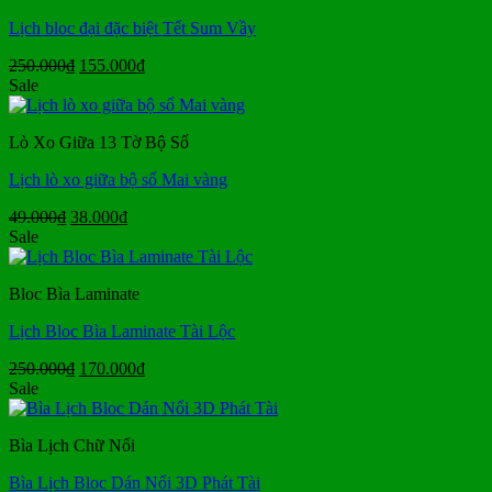
Lịch bloc đại đặc biệt Tết Sum Vầy
Giá
Giá
250.000
₫
155.000
₫
gốc
hiện
Sale
là:
tại
250.000₫.
là:
Lò Xo Giữa 13 Tờ Bộ Số
155.000₫.
Lịch lò xo giữa bộ số Mai vàng
Giá
Giá
49.000
₫
38.000
₫
gốc
hiện
Sale
là:
tại
49.000₫.
là:
Bloc Bìa Laminate
38.000₫.
Lịch Bloc Bìa Laminate Tài Lộc
Giá
Giá
250.000
₫
170.000
₫
gốc
hiện
Sale
là:
tại
250.000₫.
là:
Bìa Lịch Chữ Nổi
170.000₫.
Bìa Lịch Bloc Dán Nổi 3D Phát Tài