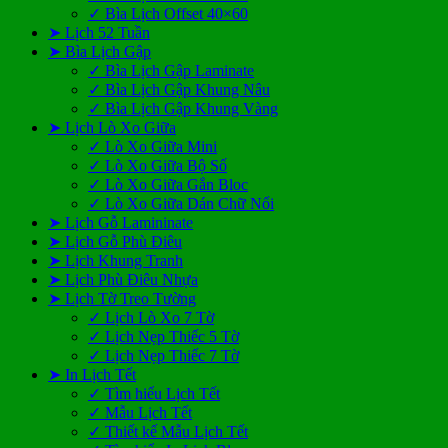
✓ Bìa Lịch Offset 40×60
➤ Lịch 52 Tuần
➤ Bìa Lịch Gập
✓ Bìa Lịch Gập Laminate
✓ Bìa Lịch Gập Khung Nâu
✓ Bìa Lịch Gập Khung Vàng
➤ Lịch Lò Xo Giữa
✓ Lò Xo Giữa Mini
✓ Lò Xo Giữa Bộ Số
✓ Lò Xo Giữa Gắn Bloc
✓ Lò Xo Giữa Dán Chữ Nổi
➤ Lịch Gỗ Lamininate
➤ Lịch Gỗ Phù Điêu
➤ Lịch Khung Tranh
➤ Lịch Phù Điêu Nhựa
➤ Lịch Tờ Treo Tường
✓ Lịch Lò Xo 7 Tờ
✓ Lịch Nẹp Thiếc 5 Tờ
✓ Lịch Nẹp Thiếc 7 Tờ
➤ In Lịch Tết
✓ Tìm hiểu Lịch Tết
✓ Mẫu Lịch Tết
✓ Thiết kế Mẫu Lịch Tết