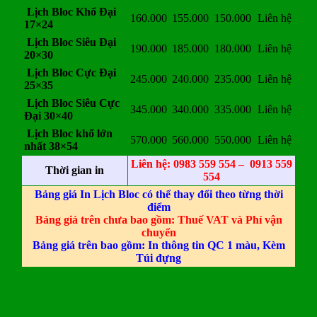
Lịch Bloc Khổ Đại
160.000
155.000
150.000
Liên hệ
17×24
Lịch Bloc Siêu Đại
190.000
185.000
180.000
Liên hệ
20×30
Lịch Bloc Cực Đại
245.000
240.000
235.000
Liên hệ
25×35
Lịch Bloc Siêu Cực
345.000
340.000
335.000
Liên hệ
Đại 30×40
Lịch Bloc khổ lớn
570.000
560.000
550.000
Liên hệ
nhất 38×54
Liên hệ: 0983 559 554 – 0913 559
Thời gian in
554
Bảng giá In Lịch Bloc có thể thay đổi theo từng thời
điểm
Bảng giá trên chưa bao gồm: Thuế VAT và Phí vận
chuyển
Bảng giá trên bao gồm: In thông tin QC 1 màu, Kèm
Túi đựng
Mẫu Lịch Tết 2027