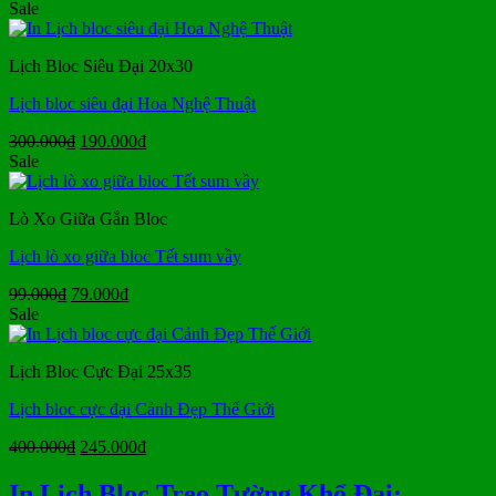
gốc
hiện
Sale
là:
tại
250.000₫.
là:
Lịch Bloc Siêu Đại 20x30
130.000₫.
Lịch bloc siêu đại Hoa Nghệ Thuật
Giá
Giá
300.000
₫
190.000
₫
gốc
hiện
Sale
là:
tại
300.000₫.
là:
Lò Xo Giữa Gắn Bloc
190.000₫.
Lịch lò xo giữa bloc Tết sum vầy
Giá
Giá
99.000
₫
79.000
₫
gốc
hiện
Sale
là:
tại
99.000₫.
là:
Lịch Bloc Cực Đại 25x35
79.000₫.
Lịch bloc cực đại Cảnh Đẹp Thế Giới
Giá
Giá
400.000
₫
245.000
₫
gốc
hiện
là:
tại
In Lịch Bloc Treo Tường Khổ Đại: