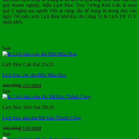
quý doanh nghiệp. Mẫu Lịch Bloc Treo Tường Khổ Lớn là món
quà ý nghĩa mà người Việt ai cũng cần để trang trí trong nhà vào
ngày Tết một cuốn Lịch Bloc khổ Đại do Công Ty In Lịch Tết TLV
phân phối.
MẪU LỊCH BLOC KHỔ ĐẠI
Sale
Lịch Bloc Cực Đại 25x35
Lịch bloc cực đại Bốn Mùa Hoa
Giá
Giá
400.000
₫
245.000
₫
gốc
hiện
Sale
là:
tại
400.000₫.
là:
Lịch Bloc Siêu Đại 20x30
245.000₫.
Lịch bloc siêu đại Mã Đáo Thành Công
Giá
Giá
300.000
₫
190.000
₫
gốc
hiện
Sale