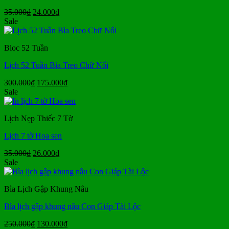
Giá
Giá
35.000
₫
24.000
₫
gốc
hiện
Sale
là:
tại
35.000₫.
là:
Bloc 52 Tuần
24.000₫.
Lịch 52 Tuần Bìa Treo Chữ Nổi
Giá
Giá
300.000
₫
175.000
₫
gốc
hiện
Sale
là:
tại
300.000₫.
là:
Lịch Nẹp Thiếc 7 Tờ
175.000₫.
Lịch 7 tờ Hoa sen
Giá
Giá
35.000
₫
26.000
₫
gốc
hiện
Sale
là:
tại
35.000₫.
là:
Bìa Lịch Gập Khung Nâu
26.000₫.
Bìa lịch gập khung nâu Con Giáp Tài Lộc
Giá
Giá
250.000
₫
130.000
₫