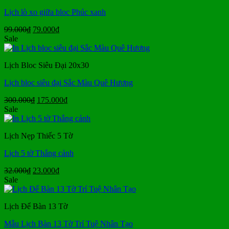
Lịch lò xo giữa bloc Phúc xanh
Giá
Giá
99.000
₫
79.000
₫
gốc
hiện
Sale
là:
tại
99.000₫.
là:
Lịch Bloc Siêu Đại 20x30
79.000₫.
Lịch bloc siêu đại Sắc Màu Quê Hương
Giá
Giá
300.000
₫
175.000
₫
gốc
hiện
Sale
là:
tại
300.000₫.
là:
Lịch Nẹp Thiếc 5 Tờ
175.000₫.
Lịch 5 tờ Thắng cảnh
Giá
Giá
32.000
₫
23.000
₫
gốc
hiện
Sale
là:
tại
32.000₫.
là:
Lịch Để Bàn 13 Tờ
23.000₫.
Mẫu Lịch Bàn 13 Tờ Trí Tuệ Nhân Tạo