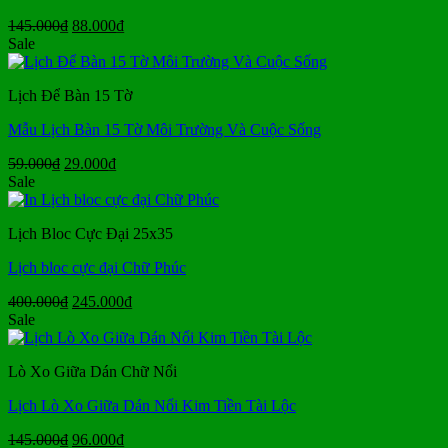
Giá
Giá
145.000
₫
88.000
₫
gốc
hiện
Sale
là:
tại
145.000₫.
là:
Lịch Để Bàn 15 Tờ
88.000₫.
Mẫu Lịch Bàn 15 Tờ Môi Trường Và Cuộc Sống
Giá
Giá
59.000
₫
29.000
₫
gốc
hiện
Sale
là:
tại
59.000₫.
là:
Lịch Bloc Cực Đại 25x35
29.000₫.
Lịch bloc cực đại Chữ Phúc
Giá
Giá
400.000
₫
245.000
₫
gốc
hiện
Sale
là:
tại
400.000₫.
là:
Lò Xo Giữa Dán Chữ Nổi
245.000₫.
Lịch Lò Xo Giữa Dán Nổi Kim Tiền Tài Lộc
Giá
Giá
145.000
₫
96.000
₫