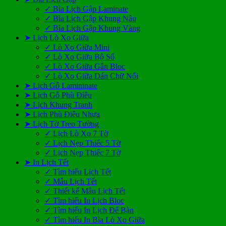
✓ Bìa Lịch Gập Laminate
✓ Bìa Lịch Gập Khung Nâu
✓ Bìa Lịch Gập Khung Vàng
➤ Lịch Lò Xo Giữa
✓ Lò Xo Giữa Mini
✓ Lò Xo Giữa Bộ Số
✓ Lò Xo Giữa Gắn Bloc
✓ Lò Xo Giữa Dán Chữ Nổi
➤ Lịch Gỗ Lamininate
➤ Lịch Gỗ Phù Điêu
➤ Lịch Khung Tranh
➤ Lịch Phù Điêu Nhựa
➤ Lịch Tờ Treo Tường
✓ Lịch Lò Xo 7 Tờ
✓ Lịch Nẹp Thiếc 5 Tờ
✓ Lịch Nẹp Thiếc 7 Tờ
➤ In Lịch Tết
✓ Tìm hiểu Lịch Tết
✓ Mẫu Lịch Tết
✓ Thiết kế Mẫu Lịch Tết
✓ Tìm hiểu In Lịch Bloc
✓ Tìm hiểu In Lịch Để Bàn
✓ Tìm hiểu In Bìa Lò Xo Giữa