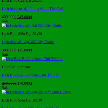
Lịch Bloc Cực Đại 25x35
580.000₫.
Lịch bloc cực đại Phong Cảnh Thế Giới
Giá
Giá
400.000
₫
245.000
₫
gốc
hiện
Sale
là:
tại
400.000₫.
là:
Lịch Bloc Siêu Đại 20x30
245.000₫.
Lịch bloc siêu đại 365 Cây Thuốc
Giá
Giá
300.000
₫
175.000
₫
gốc
hiện
Sale
là:
tại
300.000₫.
là:
Bloc Bìa Laminate
175.000₫.
Lịch Bloc Bìa Laminate Chữ Tài Lộc
Giá
Giá
250.000
₫
170.000
₫
gốc
hiện
Sale
là:
tại
250.000₫.
là:
Lịch Bloc Siêu Đại 20x30
170.000₫.