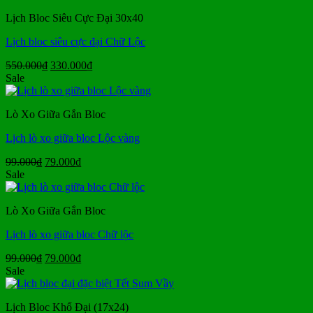
2.800.000₫.
là:
Lịch Bloc Siêu Cực Đại 30x40
140.000₫.
Lịch bloc siêu cực đại Chữ Lộc
Giá
Giá
550.000
₫
330.000
₫
gốc
hiện
Sale
là:
tại
550.000₫.
là:
Lò Xo Giữa Gắn Bloc
330.000₫.
Lịch lò xo giữa bloc Lộc vàng
Giá
Giá
99.000
₫
79.000
₫
gốc
hiện
Sale
là:
tại
99.000₫.
là:
Lò Xo Giữa Gắn Bloc
79.000₫.
Lịch lò xo giữa bloc Chữ lộc
Giá
Giá
99.000
₫
79.000
₫
gốc
hiện
Sale
là:
tại
99.000₫.
là:
Lịch Bloc Khổ Đại (17x24)
79.000₫.