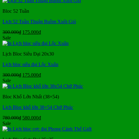
là:
tại
300.000₫.
là:
Bloc 52 Tuần
190.000₫.
Lịch 52 Tuần Thuận Buồm Xuôi Gió
Giá
Giá
300.000
₫
175.000
₫
gốc
hiện
Sale
là:
tại
300.000₫.
là:
Lịch Bloc Siêu Đại 20x30
175.000₫.
Lịch bloc siêu đại Lộc Xuân
Giá
Giá
300.000
₫
175.000
₫
gốc
hiện
Sale
là:
tại
300.000₫.
là:
Bloc Khổ Lớn Nhất (38×54)
175.000₫.
Lịch Bloc khổ lớn 38×54 Chữ Phúc
Giá
Giá
780.000
₫
580.000
₫
gốc
hiện
Sale
là:
tại
780.000₫.
là: