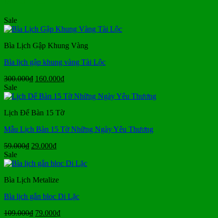
MẪU LỊCH TẾT ĐẸP
Sale
Bìa Lịch Gập Khung Vàng
Bìa lịch gập khung vàng Tài Lộc
Giá
Giá
300.000
₫
160.000
₫
gốc
hiện
Sale
là:
tại
300.000₫.
là:
Lịch Để Bàn 15 Tờ
160.000₫.
Mẫu Lịch Bàn 15 Tờ Những Ngày Yêu Thương
Giá
Giá
59.000
₫
29.000
₫
gốc
hiện
Sale
là:
tại
59.000₫.
là:
Bìa Lịch Metalize
29.000₫.
Bìa lịch gắn bloc Di Lặc
Giá
Giá
109.000
₫
79.000
₫