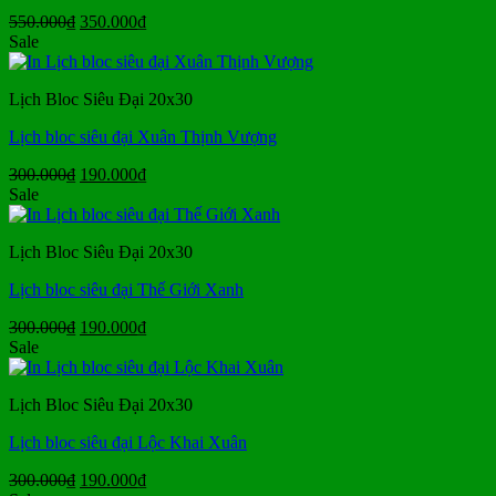
Giá
Giá
550.000
₫
350.000
₫
gốc
hiện
Sale
là:
tại
550.000₫.
là:
Lịch Bloc Siêu Đại 20x30
350.000₫.
Lịch bloc siêu đại Xuân Thịnh Vượng
Giá
Giá
300.000
₫
190.000
₫
gốc
hiện
Sale
là:
tại
300.000₫.
là:
Lịch Bloc Siêu Đại 20x30
190.000₫.
Lịch bloc siêu đại Thế Giới Xanh
Giá
Giá
300.000
₫
190.000
₫
gốc
hiện
Sale
là:
tại
300.000₫.
là:
Lịch Bloc Siêu Đại 20x30
190.000₫.
Lịch bloc siêu đại Lộc Khai Xuân
Giá
Giá
300.000
₫
190.000
₫