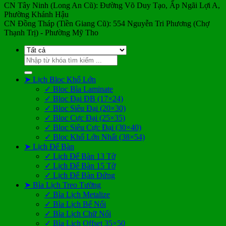
CN Tây Ninh (Long An Cũ): Đường Võ Duy Tạo, Ấp Ngãi Lợi A,
Phường Khánh Hậu
CN Đồng Tháp (Tiền Giang Cũ): 554 Nguyễn Tri Phương (Chợ
Thạnh Trị) - Phường Mỹ Tho
Tìm
kiếm:
➤ Lịch Bloc Khổ Lớn
✓ Bloc Bìa Laminate
✓ Bloc Đại ĐB (17×24)
✓ Bloc Siêu Đại (20×30)
✓ Bloc Cực Đại (25×35)
✓ Bloc Siêu Cực Đại (30×40)
✓ Bloc Khổ Lớn Nhất (38×54)
➤ Lịch Để Bàn
✓ Lịch Để Bàn 13 Tờ
✓ Lịch Để Bàn 15 Tờ
✓ Lịch Để Bàn Đứng
➤ Bìa Lịch Treo Tường
✓ Bìa Lịch Metalize
✓ Bìa Lịch Bế Nổi
✓ Bìa Lịch Chữ Nổi
✓ Bìa Lịch Offset 35×50