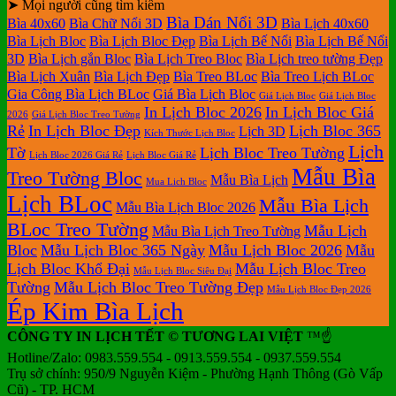
ở
bloc
2027
Bảng
hiện
báo
tết
➤ Mọi người cũng tìm kiếm
luận
bình
ở
Mẫu
tại
giá
nay
giá
tại
Bìa Dán Nổi 3D
luận
Bìa 40x60
Bìa Chữ Nổi 3D
Bìa Lịch 40x60
In
Lịch
tphcm
ở
Lịch
Lịch
tphcm
Bìa Lịch Bloc
Bìa Lịch Bloc Đẹp
Bìa Lịch Bế Nổi
Bìa Lịch Bế Nổi
lịch
Tết
Bảng
Bloc
Treo
3D
Bìa Lịch gắn Bloc
Bìa Lịch Treo Bloc
Bìa Lịch treo tường Đẹp
Bloc
TLV
giá
Khổ
Tường
Bìa Lịch Xuân
Bìa Lịch Đẹp
Bìa Treo BLoc
Bìa Treo Lịch BLoc
đẹp
In
Đại
Gia Công Bìa Lịch BLoc
Giá Bìa Lịch Bloc
Giá Lịch Bloc
Giá Lịch Bloc
Lịch
In Lịch Bloc 2026
In Lịch Bloc Giá
Để
2026
Giá Lịch Bloc Treo Tường
Rẻ
In Lịch Bloc Đẹp
Lịch Bloc 365
Lịch 3D
Bàn
Kích Thước Lịch Bloc
Lịch
Tờ
Lịch Bloc Treo Tường
Lịch Bloc 2026 Giá Rẻ
Lịch Bloc Giá Rẻ
Mẫu Bìa
Treo Tường Bloc
Mẫu Bìa Lịch
Mua Lich Bloc
Lịch BLoc
Mẫu Bìa Lịch
Mẫu Bìa Lịch Bloc 2026
BLoc Treo Tường
Mẫu Lịch
Mẫu Bìa Lịch Treo Tường
Bloc
Mẫu Lịch Bloc 365 Ngày
Mẫu Lịch Bloc 2026
Mẫu
Lịch Bloc Khổ Đại
Mẫu Lịch Bloc Treo
Mẫu Lịch Bloc Siêu Đại
Tường
Mẫu Lịch Bloc Treo Tường Đẹp
Mẫu Lịch Bloc Đẹp 2026
Ép Kim Bìa Lịch
CÔNG TY IN LỊCH TẾT © TƯƠNG LAI VIỆT
™☝️
Hotline/Zalo: 0983.559.554 - 0913.559.554 - 0937.559.554
Trụ sở chính: 950/9 Nguyễn Kiệm - Phường Hạnh Thông (Gò Vấp
Cũ) - TP. HCM