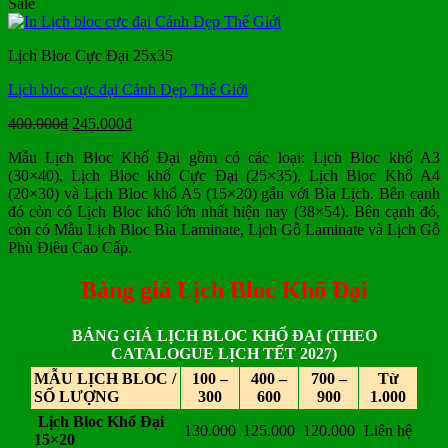
gốc
hiện
Sale
là:
tại
300.000₫.
là:
Lịch Bloc Cực Đại 25x35
190.000₫.
Lịch bloc cực đại Cảnh Đẹp Thế Giới
Giá
Giá
400.000
₫
245.000
₫
gốc
hiện
Mẫu Lịch Bloc Khổ Đại gồm có các loại: Lịch Bloc khổ A3
là:
tại
(30×40), Lịch Bloc khổ Cực Đại (25×35), Lịch Bloc Khổ A4
400.000₫.
là:
(20×30) và Lịch Bloc khổ A5 (15×20) gắn với Bìa Lịch. Bên cạnh
245.000₫.
đó còn có Lịch Bloc khổ lớn nhất hiện nay (38×54). Bên cạnh đó,
còn có Mẫu Lịch Bloc Bìa Laminate, Lịch Gỗ Laminate và Lịch Gỗ
Phù Điêu Cao Cấp.
Bảng giá Lịch Bloc Khổ Đại
BẢNG GIÁ LỊCH BLOC KHỔ ĐẠI (THEO
CATALOGUE LỊCH TẾT 2027)
MẪU LỊCH BLOC /
100 –
400 –
700 –
Từ
SỐ LƯỢNG
300
600
900
1.000
Lịch Bloc Khổ Đại
130.000
125.000
120.000
Liên hệ
15×20