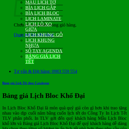
MẪU LỊCH TỜ
BÌA LỊCH GẬP
BÌA LỊCH BLOC
LỊCH LAMINATE
LỊCH LÒ XO
Chưa có sản phẩm trong giỏ hàng.
GIỮA
Quay trở lại cửa hàng
LỊCH KHUNG GỖ
LỊCH KHUNG
NHỰA
SỔ TAY AGENDA
BẢNG GIÁ LỊCH
TẾT
Tư vấn & Đặt hàng: 0983 559 554
Bảng giá Lịch Tết theo Catalogue
Bảng giá Lịch Bloc Khổ Đại
In Lịch Bloc Khổ Đại là món quà quý giá còn gì hơn khi trao tặng
nhau vào dịp cuối năm bằng cuốn lịch tết do Công Ty In Lịch Tết
TLV phân phối. In TLV gởi đến quý khách hàng Mẫu Lịch Bloc
khổ lớn và Bảng giá Lịch Bloc Khổ Đại để quý khách hàng dễ dàng
lựa chọn theo từng số lượng in ấn lịch tết phù hợp theo nhu cầu của