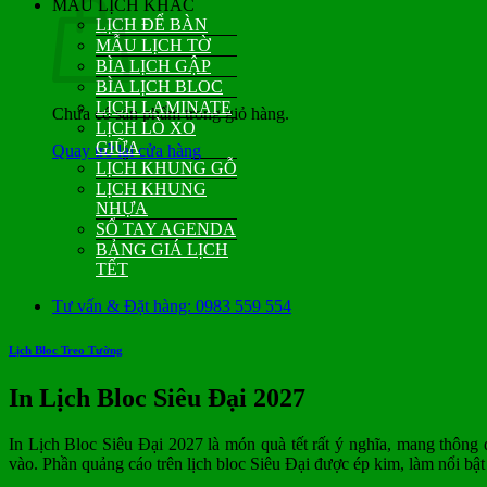
MẪU LỊCH KHÁC
LỊCH ĐỂ BÀN
MẪU LỊCH TỜ
BÌA LỊCH GẬP
BÌA LỊCH BLOC
LỊCH LAMINATE
Chưa có sản phẩm trong giỏ hàng.
LỊCH LÒ XO
GIỮA
Quay trở lại cửa hàng
LỊCH KHUNG GỖ
LỊCH KHUNG
NHỰA
SỔ TAY AGENDA
BẢNG GIÁ LỊCH
TẾT
Tư vấn & Đặt hàng: 0983 559 554
Lịch Bloc Treo Tường
In Lịch Bloc Siêu Đại 2027
In Lịch Bloc Siêu Đại 2027 là món quà tết rất ý nghĩa, mang thông
vào. Phần quảng cáo trên lịch bloc Siêu Đại được ép kim, làm nổi bật 