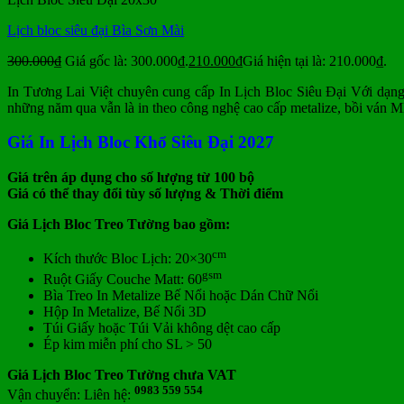
Lịch bloc siêu đại Bìa Sơn Mài
300.000
₫
Giá gốc là: 300.000₫.
210.000
₫
Giá hiện tại là: 210.000₫.
In Tương Lai Việt chuyên cung cấp In Lịch Bloc Siêu Đại Với dạng lị
những năm qua vẫn là in theo công nghệ cao cấp metalize, bồi ván MD
Giá In Lịch Bloc Khổ Siêu Đại 2027
Giá trên áp dụng cho số lượng từ 100 bộ
Giá có thể thay đổi tùy số lượng & Thời điểm
Giá Lịch Bloc Treo Tường bao gồm:
cm
Kích thước Bloc Lịch: 20×30
gsm
Ruột Giấy Couche Matt: 60
Bìa Treo In Metalize Bế Nổi hoặc Dán Chữ Nổi
Hộp In Metalize, Bế Nổi 3D
Túi Giấy hoặc Túi Vải không dệt cao cấp
Ép kim miễn phí cho SL > 50
Giá Lịch Bloc Treo Tường chưa VAT
0983 559 554
Vận chuyển: Liên hệ: