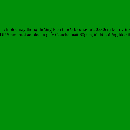
ch bloc này thông thường kích thước bloc sẽ từ 20x30cm kèm với khánh
F 5mm, ruột áo bloc in giấy Couche matt 60gsm, túi hộp đựng bloc thườ