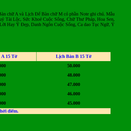
 Bàn chữ A và Lịch Để Bàn chữ M có phần Note ghi chú. Mẫu
huỷ Tài Lộc, Sức Khoẻ Cuộc Sống, Chữ Thư Pháp, Hoa Sen,
, Lời Hay Ý Đẹp, Danh Ngôn Cuộc Sống, Ca dao Tục Ngữ, Ý
 A 15 Tờ
Lịch Bàn B 15 Tờ
000
50.000
000
48.000
000
47.000
000
46.000
000
45.000
thời điểm.