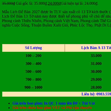
35.000
₫
Giá gốc là: 35.000₫.
24.000
₫
Giá hiện tại là: 24.000₫.
Mẫu Lịch Để Bàn 2027 được In TLV sản xuất có 13 Tờ kích thước (
Lịch Để Bàn 13 Tờ năm nay được thiết kế phong phú về chủ để n
Phong cảnh Thiên Nhiên, Phong cảnh Việt Nam, Phong cảnh Thế G
nghĩa Cuộc Sống, Thuận Buồm Xuôi Gió, Phúc Lộc Thọ, Phật Di Lặ
Số Lượng
Lịch Bàn A 13 T
100 – 200
33.000
300 – 400
31.000
500 – 600
30.000
700 – 800
29.000
900 – 1000
28.000
Liên hệ: 0983.559.
Giá trên bao gồm: In QC 1 màu lên Đế + Túi Vải
Giá trên chưa bao gồm VAT và Phí vận chuyển