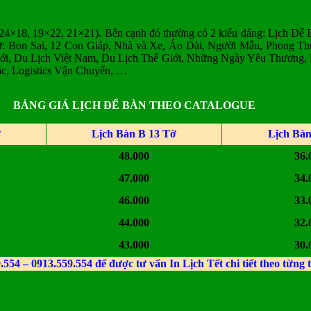
24×18, 19×22, 21×21). Bên cạnh đó thường có 2 kiểu dáng: Lịch Để
hư: Bon Sai, 12 Con Giáp, Nhà và Xe, Áo Dài, Người Mẫu, Phong T
iới, Du Lịch Việt Nam, Du Lịch Thế Giới, Những Ngày Yêu Thương
c, Logistics Vận Chuyển, …
BẢNG GIÁ LỊCH ĐỂ BÀN THEO CATALOGUE
ờ
Lịch Bàn B 13 Tờ
Lịch Bàn
48.000
36.
47.000
34.
46.000
33.
44.000
32.
43.000
30.
554 – 0913.559.554 để được tư vấn In Lịch Tết chi tiết theo từng 