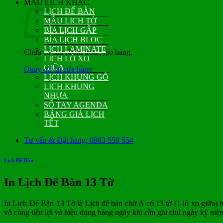
MẪU LỊCH KHÁC
LỊCH ĐỂ BÀN
MẪU LỊCH TỜ
BÌA LỊCH GẬP
BÌA LỊCH BLOC
LỊCH LAMINATE
Chưa có sản phẩm trong giỏ hàng.
LỊCH LÒ XO
GIỮA
Quay trở lại cửa hàng
LỊCH KHUNG GỖ
LỊCH KHUNG
NHỰA
SỔ TAY AGENDA
BẢNG GIÁ LỊCH
TẾT
Tư vấn & Đặt hàng: 0983 559 554
Lịch Để Bàn
In Lịch Để Bàn 13 Tờ
In Lịch Để Bàn 13 Tờ là Lịch để bàn chữ A có 13 tờ (1 lò xo giữa) h
vô cùng tiện lợi và hiệu dụng hàng ngày khi cần ghi chú ngày kỷ ni