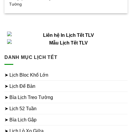
Tường
DANH MỤC LỊCH TẾT
➤ Lịch Bloc Khổ Lớn
➤ Lịch Để Bàn
➤ Bìa Lịch Treo Tường
➤ Lịch 52 Tuần
➤ Bìa Lịch Gập
➤ Lịch Lò Xo Giữa