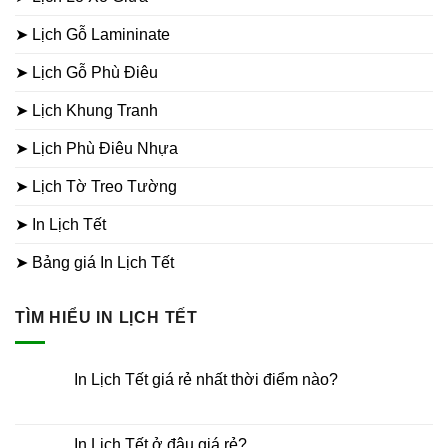
➤ Lịch Gỗ Lamininate
➤ Lịch Gỗ Phù Điêu
➤ Lịch Khung Tranh
➤ Lịch Phù Điêu Nhựa
➤ Lịch Tờ Treo Tường
➤ In Lịch Tết
➤ Bảng giá In Lịch Tết
TÌM HIỂU IN LỊCH TẾT
In Lịch Tết giá rẻ nhất thời điểm nào?
Không
có
bình
luận
In Lịch Tết ở đâu giá rẻ?