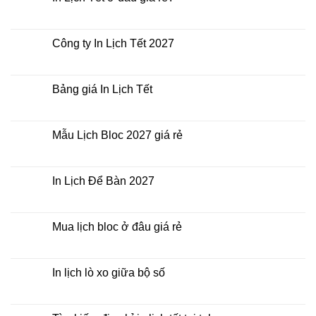
ở
In
Không
Lịch
có
Tết
bình
giá
luận
Công ty In Lịch Tết 2027
rẻ
ở
nhất
In
Không
thời
Lịch
có
điểm
Tết
bình
nào?
ở
luận
Bảng giá In Lịch Tết
đâu
ở
giá
Công
Không
rẻ?
ty
có
In
bình
Lịch
luận
Mẫu Lịch Bloc 2027 giá rẻ
Tết
ở
2027
Bảng
Không
giá
có
In
bình
Lịch
luận
In Lịch Để Bàn 2027
Tết
ở
Mẫu
Không
Lịch
có
Bloc
bình
2027
luận
Mua lịch bloc ở đâu giá rẻ
giá
ở
rẻ
In
Không
Lịch
có
Để
bình
Bàn
luận
In lịch lò xo giữa bộ số
2027
ở
Mua
Không
lịch
có
bloc
bình
ở
luận