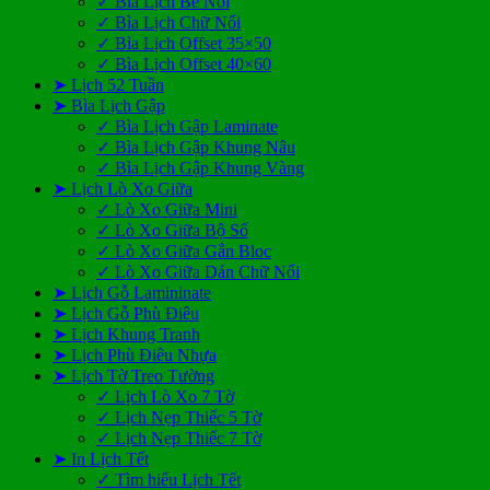
✓ Bìa Lịch Bế Nổi
✓ Bìa Lịch Chữ Nổi
✓ Bìa Lịch Offset 35×50
✓ Bìa Lịch Offset 40×60
➤ Lịch 52 Tuần
➤ Bìa Lịch Gập
✓ Bìa Lịch Gập Laminate
✓ Bìa Lịch Gập Khung Nâu
✓ Bìa Lịch Gập Khung Vàng
➤ Lịch Lò Xo Giữa
✓ Lò Xo Giữa Mini
✓ Lò Xo Giữa Bộ Số
✓ Lò Xo Giữa Gắn Bloc
✓ Lò Xo Giữa Dán Chữ Nổi
➤ Lịch Gỗ Lamininate
➤ Lịch Gỗ Phù Điêu
➤ Lịch Khung Tranh
➤ Lịch Phù Điêu Nhựa
➤ Lịch Tờ Treo Tường
✓ Lịch Lò Xo 7 Tờ
✓ Lịch Nẹp Thiếc 5 Tờ
✓ Lịch Nẹp Thiếc 7 Tờ
➤ In Lịch Tết
✓ Tìm hiểu Lịch Tết