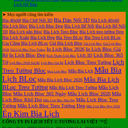
Lịch Để Bàn
➤ Mọi người cũng tìm kiếm
Bìa Dán Nổi 3D
Bìa 40x60
Bìa Chữ Nổi 3D
Bìa Lịch 40x60
Bìa Lịch Bloc
Bìa Lịch Bloc Đẹp
Bìa Lịch Bế Nổi
Bìa Lịch Bế Nổi
3D
Bìa Lịch gắn Bloc
Bìa Lịch Treo Bloc
Bìa Lịch treo tường Đẹp
Bìa Lịch Xuân
Bìa Lịch Đẹp
Bìa Treo BLoc
Bìa Treo Lịch BLoc
Gia Công Bìa Lịch BLoc
Giá Bìa Lịch Bloc
Giá Lịch Bloc
Giá Lịch Bloc
In Lịch Bloc 2026
In Lịch Bloc Giá
2026
Giá Lịch Bloc Treo Tường
Rẻ
In Lịch Bloc Đẹp
Lịch Bloc 365
Lịch 3D
Kích Thước Lịch Bloc
Lịch
Tờ
Lịch Bloc Treo Tường
Lịch Bloc 2026 Giá Rẻ
Lịch Bloc Giá Rẻ
Mẫu Bìa
Treo Tường Bloc
Mẫu Bìa Lịch
Mua Lich Bloc
Lịch BLoc
Mẫu Bìa Lịch
Mẫu Bìa Lịch Bloc 2026
BLoc Treo Tường
Mẫu Lịch
Mẫu Bìa Lịch Treo Tường
Bloc
Mẫu Lịch Bloc 365 Ngày
Mẫu Lịch Bloc 2026
Mẫu
Lịch Bloc Khổ Đại
Mẫu Lịch Bloc Treo
Mẫu Lịch Bloc Siêu Đại
Tường
Mẫu Lịch Bloc Treo Tường Đẹp
Mẫu Lịch Bloc Đẹp 2026
Ép Kim Bìa Lịch
CÔNG TY IN LỊCH TẾT © TƯƠNG LAI VIỆT
™☝️