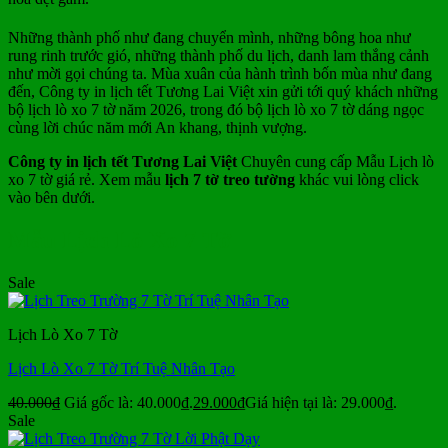
Những thành phố như đang chuyển mình, những bông hoa như
rung rinh trước gió, những thành phố du lịch, danh lam thắng cảnh
như mời gọi chúng ta. Mùa xuân của hành trình bốn mùa như đang
đến, Công ty in lịch tết Tương Lai Việt xin gửi tới quý khách những
bộ lịch lò xo 7 tờ năm 2026, trong đó bộ lịch lò xo 7 tờ dáng ngọc
cùng lời chúc năm mới An khang, thịnh vượng.
Công ty in lịch tết Tương Lai Việt
Chuyên cung cấp Mẫu Lịch lò
xo 7 tờ giá rẻ. Xem mẫu
lịch 7 tờ treo tường
khác vui lòng click
vào bên dưới.
Mẫu Lịch Lò Xo 7 Tờ
Sale
Lịch Lò Xo 7 Tờ
Lịch Lò Xo 7 Tờ Trí Tuệ Nhân Tạo
40.000
₫
Giá gốc là: 40.000₫.
29.000
₫
Giá hiện tại là: 29.000₫.
Sale