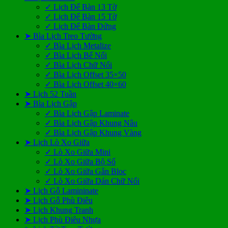
✓ Lịch Để Bàn 13 Tờ
✓ Lịch Để Bàn 15 Tờ
✓ Lịch Để Bàn Đứng
➤ Bìa Lịch Treo Tường
✓ Bìa Lịch Metalize
✓ Bìa Lịch Bế Nổi
✓ Bìa Lịch Chữ Nổi
✓ Bìa Lịch Offset 35×50
✓ Bìa Lịch Offset 40×60
➤ Lịch 52 Tuần
➤ Bìa Lịch Gập
✓ Bìa Lịch Gập Laminate
✓ Bìa Lịch Gập Khung Nâu
✓ Bìa Lịch Gập Khung Vàng
➤ Lịch Lò Xo Giữa
✓ Lò Xo Giữa Mini
✓ Lò Xo Giữa Bộ Số
✓ Lò Xo Giữa Gắn Bloc
✓ Lò Xo Giữa Dán Chữ Nổi
➤ Lịch Gỗ Lamininate
➤ Lịch Gỗ Phù Điêu
➤ Lịch Khung Tranh
➤ Lịch Phù Điêu Nhựa