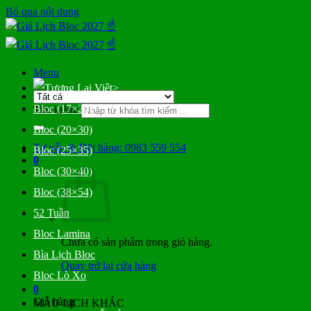
Bỏ qua nội dung
Menu
>
Bloc (17×24)
Tìm kiếm:
Bloc (20×30)
Tư vấn & Đặt hàng: 0983 559 554
Bloc (25×35)
0
Bloc (30×40)
Bloc (38×54)
52 Tuần
Bloc Lamina
Chưa có sản phẩm trong giỏ hàng.
Bìa Lịch Bloc
Quay trở lại cửa hàng
Bloc Lò Xo
0
Giỏ hàng
MẪU LỊCH KHÁC