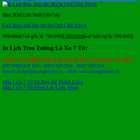
Bloc Khổ Lớn Nhất (38×54)
Lịch Bloc khổ lớn 38×54 Chữ Cẩm Thạch
790.000
₫
Giá gốc là: 790.000₫.
590.000
₫
Giá hiện tại là: 590.000₫.
In Lịch Treo Tường Lò Xo 7 Tờ:
CÔNG TY THIẾT KẾ & IN LỊCH TẾT TƯƠNG LAI VIỆT
ĐT: 0983 559 554 – 0913 559 554 – 0937 559 554
Email: lichtet@tuonglaiviet.vn – Web: www.tuonglaiviet.vn
Mẫu Lịch 7 Tờ Tư Duy Để Thành Công
Mẫu Lịch 7 Tờ Động Lực Cuộc Sống
Có thể bạn quan tâm