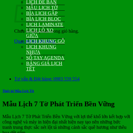
LỊCH ĐỂ BÀN
MẪU LỊCH TỜ
BÌA LỊCH GẬP
BÌA LỊCH BLOC
LỊCH LAMINATE
LỊCH LÒ XO
Chưa có sản phẩm trong giỏ hàng.
GIỮA
Quay trở lại cửa hàng
LỊCH KHUNG GỖ
LỊCH KHUNG
NHỰA
SỔ TAY AGENDA
BẢNG GIÁ LỊCH
TẾT
Tư vấn & Đặt hàng: 0983 559 554
Thiết kế Mẫu Lịch Tết
Mẫu Lịch 7 Tờ Phát Triển Bền Vững
Mẫu Lịch 7 Tờ Phát Triển Bền Vững với lợi thế khổ lớn kết hợp với
công nghệ và máy in hiện đại nhất hiện nay tạo nên những bức
tranh trung thực sắc nét lột tả những cảnh sắc quê hương như thêu
hoa dệt gấm.