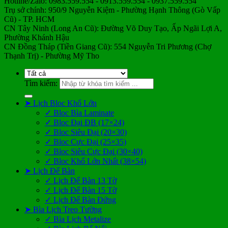
Hotline/Zalo: 0983.559.554 - 0913.559.554 - 0937.559.554
Trụ sở chính: 950/9 Nguyễn Kiệm - Phường Hạnh Thông (Gò Vấp
Cũ) - TP. HCM
CN Tây Ninh (Long An Cũ): Đường Võ Duy Tạo, Ấp Ngãi Lợi A,
Phường Khánh Hậu
CN Đồng Tháp (Tiền Giang Cũ): 554 Nguyễn Tri Phương (Chợ
Thạnh Trị) - Phường Mỹ Tho
Tìm kiếm:
➤ Lịch Bloc Khổ Lớn
✓ Bloc Bìa Laminate
✓ Bloc Đại ĐB (17×24)
✓ Bloc Siêu Đại (20×30)
✓ Bloc Cực Đại (25×35)
✓ Bloc Siêu Cực Đại (30×40)
✓ Bloc Khổ Lớn Nhất (38×54)
➤ Lịch Để Bàn
✓ Lịch Để Bàn 13 Tờ
✓ Lịch Để Bàn 15 Tờ
✓ Lịch Để Bàn Đứng
➤ Bìa Lịch Treo Tường
✓ Bìa Lịch Metalize