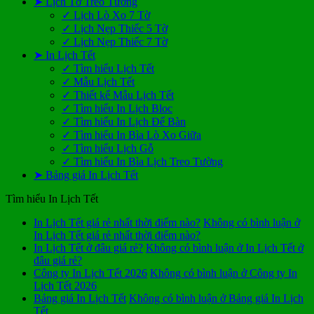
➤ Lịch Tờ Treo Tường
✓ Lịch Lò Xo 7 Tờ
✓ Lịch Nẹp Thiếc 5 Tờ
✓ Lịch Nẹp Thiếc 7 Tờ
➤ In Lịch Tết
✓ Tìm hiểu Lịch Tết
✓ Mẫu Lịch Tết
✓ Thiết kế Mẫu Lịch Tết
✓ Tìm hiểu In Lịch Bloc
✓ Tìm hiểu In Lịch Để Bàn
✓ Tìm hiểu In Bìa Lò Xo Giữa
✓ Tìm hiểu Lịch Gỗ
✓ Tìm hiểu In Bìa Lịch Treo Tường
➤ Bảng giá In Lịch Tết
Tìm hiểu In Lịch Tết
In Lịch Tết giá rẻ nhất thời điểm nào?
Không có bình luận
ở
In Lịch Tết giá rẻ nhất thời điểm nào?
In Lịch Tết ở đâu giá rẻ?
Không có bình luận
ở In Lịch Tết ở
đâu giá rẻ?
Công ty In Lịch Tết 2026
Không có bình luận
ở Công ty In
Lịch Tết 2026
Bảng giá In Lịch Tết
Không có bình luận
ở Bảng giá In Lịch
Tết