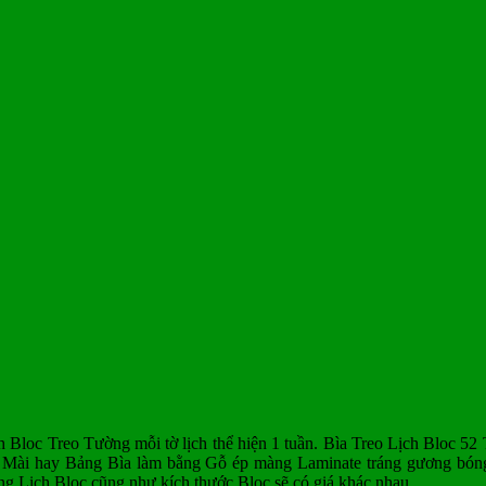
h Bloc Treo Tường mỗi tờ lịch thể hiện 1 tuần.
Bìa Treo Lịch Bloc 52
Mài hay Bảng Bìa làm bằng Gỗ ép màng Laminate tráng gương bóng 
ng Lịch Bloc cũng như kích thước Bloc sẽ có giá khác nhau.