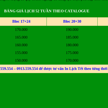
BẢNG GIÁ LỊCH 52 TUẦN THEO CATALOGUE
Bloc 17×24
Bloc 20×30
170.000
190.000
165.000
185.000
160.000
180.000
155.000
175.000
150.000
170.000
559.554 – 0913.559.554 để được tư vấn In Lịch Tết theo từng thời