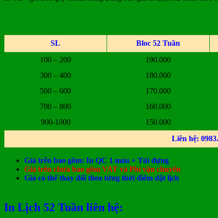
SL
Bloc 52 Tuần
100 – 200
190.000
300 – 400
180.000
500 – 600
170.000
700 – 800
160.000
900-1000
150.000
Liên hệ: 0983.
Giá trên bao gồm: In QC 1 màu + Túi đựng
Giá trên chưa bao gồm VAT và Phí vận chuyển
Giá có thể thay đổi theo từng thời điểm đặt lịch
In Lịch 52 Tuần liên hệ: