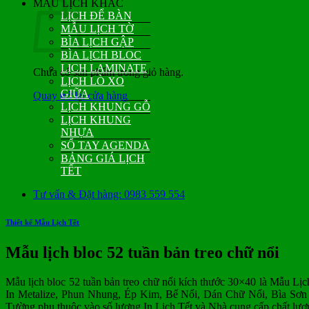
MẪU LỊCH KHÁC
LỊCH ĐỂ BÀN
MẪU LỊCH TỜ
BÌA LỊCH GẬP
BÌA LỊCH BLOC
LỊCH LAMINATE
Chưa có sản phẩm trong giỏ hàng.
LỊCH LÒ XO
GIỮA
Quay trở lại cửa hàng
LỊCH KHUNG GỖ
LỊCH KHUNG
NHỰA
SỔ TAY AGENDA
BẢNG GIÁ LỊCH
TẾT
Tư vấn & Đặt hàng: 0983 559 554
Thiết kế Mẫu Lịch Tết
Mẫu lịch bloc 52 tuần bản treo chữ nổi
Mẫu lịch bloc 52 tuần bản treo chữ nổi kích thước 30×40 là Mẫu Lịc
In Metalize, Phun Nhung, Ép Kim, Bế Nổi, Dán Chữ Nổi, Bìa Sơn 
Tường phụ thuộc vào số lượng In Lịch Tết và Nhà cung cấp chất lượ