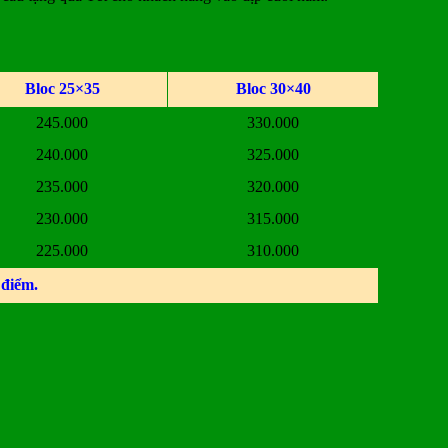
Bloc 25×35
Bloc 30×40
245.000
330.000
240.000
325.000
235.000
320.000
230.000
315.000
225.000
310.000
 điểm.