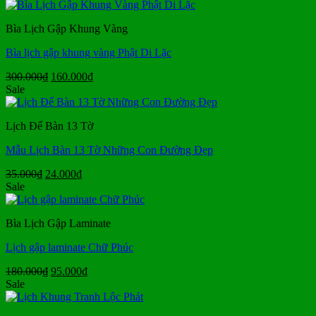
là:
tại
300.000₫.
là:
Bìa Lịch Gập Khung Vàng
190.000₫.
Bìa lịch gập khung vàng Phật Di Lặc
Giá
Giá
300.000
₫
160.000
₫
gốc
hiện
Sale
là:
tại
300.000₫.
là:
Lịch Để Bàn 13 Tờ
160.000₫.
Mẫu Lịch Bàn 13 Tờ Những Con Đường Đẹp
Giá
Giá
35.000
₫
24.000
₫
gốc
hiện
Sale
là:
tại
35.000₫.
là:
Bìa Lịch Gập Laminate
24.000₫.
Lịch gập laminate Chữ Phúc
Giá
Giá
180.000
₫
95.000
₫
gốc
hiện
Sale
là:
tại
180.000₫.
là: