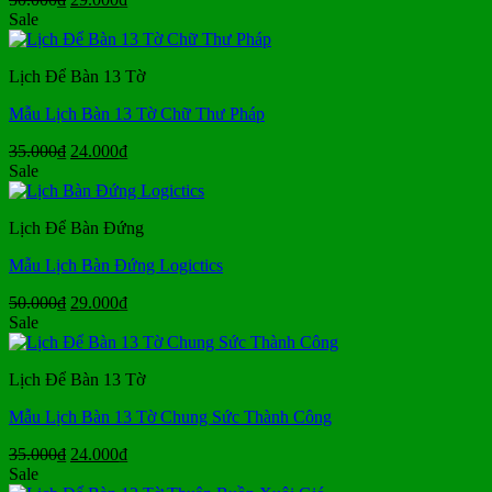
gốc
hiện
Sale
là:
tại
50.000₫.
là:
Lịch Để Bàn 13 Tờ
29.000₫.
Mẫu Lịch Bàn 13 Tờ Chữ Thư Pháp
Giá
Giá
35.000
₫
24.000
₫
gốc
hiện
Sale
là:
tại
35.000₫.
là:
Lịch Để Bàn Đứng
24.000₫.
Mẫu Lịch Bàn Đứng Logictics
Giá
Giá
50.000
₫
29.000
₫
gốc
hiện
Sale
là:
tại
50.000₫.
là:
Lịch Để Bàn 13 Tờ
29.000₫.
Mẫu Lịch Bàn 13 Tờ Chung Sức Thành Công
Giá
Giá
35.000
₫
24.000
₫
gốc
hiện
Sale