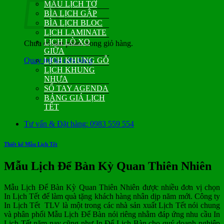
MẪU LỊCH TỜ
BÌA LỊCH GẬP
BÌA LỊCH BLOC
LỊCH LAMINATE
LỊCH LÒ XO
Chưa có sản phẩm trong giỏ hàng.
GIỮA
Quay trở lại cửa hàng
LỊCH KHUNG GỖ
LỊCH KHUNG
NHỰA
SỔ TAY AGENDA
BẢNG GIÁ LỊCH
TẾT
Tư vấn & Đặt hàng: 0983 559 554
Thiết kế Mẫu Lịch Tết
Mẫu Lịch Để Bàn Kỳ Quan Thiên Nhiên
Mẫu Lịch Để Bàn Kỳ Quan Thiên Nhiên được nhiều đơn vị chọn
In Lịch Tết để làm quà tặng khách hàng nhân dịp năm mới. Công ty
In Lịch Tết TLV là một trong các nhà sản xuất Lịch Tết nói chung
và phân phối Mẫu Lịch Để Bàn nói riêng nhằm đáp ứng nhu cầu In
Lịch Tết năm nay cũng như In Để Lịch Bàn cho quý doanh nghiệp