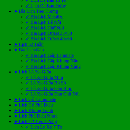
✓ Lịch Để Bàn 15 Tờ
✓ Lịch Để Bàn Đứng
➤ Bìa Lịch Treo Tường
✓ Bìa Lịch Metalize
✓ Bìa Lịch Bế Nổi
✓ Bìa Lịch Chữ Nổi
✓ Bìa Lịch Offset 35×50
✓ Bìa Lịch Offset 40×60
➤ Lịch 52 Tuần
➤ Bìa Lịch Gập
✓ Bìa Lịch Gập Laminate
✓ Bìa Lịch Gập Khung Nâu
✓ Bìa Lịch Gập Khung Vàng
➤ Lịch Lò Xo Giữa
✓ Lò Xo Giữa Mini
✓ Lò Xo Giữa Bộ Số
✓ Lò Xo Giữa Gắn Bloc
✓ Lò Xo Giữa Dán Chữ Nổi
➤ Lịch Gỗ Lamininate
➤ Lịch Gỗ Phù Điêu
➤ Lịch Khung Tranh
➤ Lịch Phù Điêu Nhựa
➤ Lịch Tờ Treo Tường
✓ Lịch Lò Xo 7 Tờ