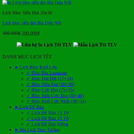
là:
tại
35.000₫.
là:
Lịch Bloc Siêu Đại 20x30
24.000₫.
Lịch bloc siêu đại Bìa Dán Nổi
Giá
Giá
300.000
₫
200.000
₫
gốc
hiện
là:
tại
300.000₫.
là:
200.000₫.
DANH MỤC LỊCH TẾT
➤ Lịch Bloc Khổ Lớn
✓ Bloc Bìa Laminate
✓ Bloc Đại ĐB (17×24)
✓ Bloc Siêu Đại (20×30)
✓ Bloc Cực Đại (25×35)
✓ Bloc Siêu Cực Đại (30×40)
✓ Bloc Khổ Lớn Nhất (38×54)
➤ Lịch Để Bàn
✓ Lịch Để Bàn 13 Tờ
✓ Lịch Để Bàn 15 Tờ
✓ Lịch Để Bàn Đứng
➤ Bìa Lịch Treo Tường