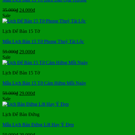
Giá
Giá
35.000
₫
24.000
₫
gốc
hiện
Sale
là:
tại
35.000₫.
là:
Lịch Để Bàn 15 Tờ
24.000₫.
Mẫu Lịch Bàn 15 Tờ Phong Thuỷ Tài Lộc
Giá
Giá
59.000
₫
29.000
₫
gốc
hiện
Sale
là:
tại
59.000₫.
là:
Lịch Để Bàn 15 Tờ
29.000₫.
Mẫu Lịch Bàn 15 Tờ Cảm Hứng Mỗi Ngày
Giá
Giá
59.000
₫
29.000
₫
gốc
hiện
Sale
là:
tại
59.000₫.
là:
Lịch Để Bàn Đứng
29.000₫.
Mẫu Lịch Bàn Đứng Lời Hay Ý Đẹp
Giá
Giá
50.000
₫
29.000
₫