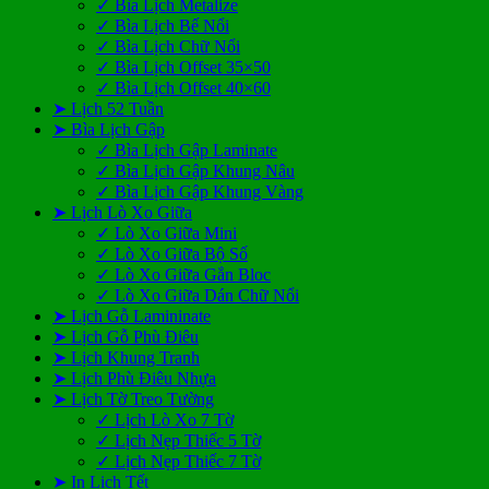
✓ Bìa Lịch Metalize
✓ Bìa Lịch Bế Nổi
✓ Bìa Lịch Chữ Nổi
✓ Bìa Lịch Offset 35×50
✓ Bìa Lịch Offset 40×60
➤ Lịch 52 Tuần
➤ Bìa Lịch Gập
✓ Bìa Lịch Gập Laminate
✓ Bìa Lịch Gập Khung Nâu
✓ Bìa Lịch Gập Khung Vàng
➤ Lịch Lò Xo Giữa
✓ Lò Xo Giữa Mini
✓ Lò Xo Giữa Bộ Số
✓ Lò Xo Giữa Gắn Bloc
✓ Lò Xo Giữa Dán Chữ Nổi
➤ Lịch Gỗ Lamininate
➤ Lịch Gỗ Phù Điêu
➤ Lịch Khung Tranh
➤ Lịch Phù Điêu Nhựa
➤ Lịch Tờ Treo Tường
✓ Lịch Lò Xo 7 Tờ
✓ Lịch Nẹp Thiếc 5 Tờ
✓ Lịch Nẹp Thiếc 7 Tờ
➤ In Lịch Tết