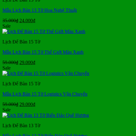
24.000₫.
Mẫu Lịch Bàn 13 Tờ Hoa Nghệ Thuật
Giá
Giá
35.000
₫
24.000
₫
gốc
hiện
Sale
là:
tại
35.000₫.
là:
Lịch Để Bàn 15 Tờ
24.000₫.
Mẫu Lịch Bàn 15 Tờ Thế Giới Màu Xanh
Giá
Giá
59.000
₫
29.000
₫
gốc
hiện
Sale
là:
tại
59.000₫.
là:
Lịch Để Bàn 15 Tờ
29.000₫.
Mẫu Lịch Bàn 15 Tờ Logistics Vận Chuyển
Giá
Giá
59.000
₫
29.000
₫
gốc
hiện
Sale
là:
tại
59.000₫.
là:
Lịch Để Bàn 13 Tờ
29.000₫.
Mẫu Lịch Bàn 13 Tờ Biển Đảo Quê Hương