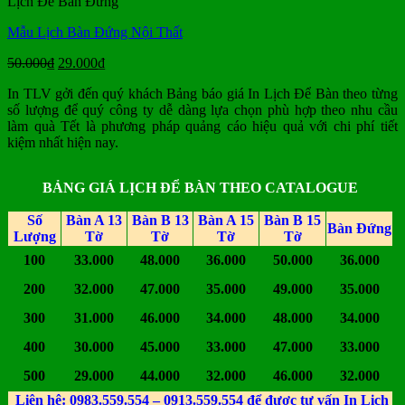
Lịch Để Bàn Đứng
29.000₫.
Mẫu Lịch Bàn Đứng Nội Thất
Giá
Giá
50.000
₫
29.000
₫
gốc
hiện
In TLV gởi đến quý khách Bảng báo giá In Lịch Để Bàn theo từng
là:
tại
số lượng để quý công ty dễ dàng lựa chọn phù hợp theo nhu cầu
50.000₫.
là:
làm quà Tết là phương pháp quảng cáo hiệu quả với chi phí tiết
29.000₫.
kiệm nhất hiện nay.
BẢNG GIÁ LỊCH ĐỂ BÀN THEO CATALOGUE
Số
Bàn A 13
Bàn B 13
Bàn A 15
Bàn B 15
Bàn Đứng
Lượng
Tờ
Tờ
Tờ
Tờ
100
33.000
48.000
36.000
50.000
36.000
200
32.000
47.000
35.000
49.000
35.000
300
31.000
46.000
34.000
48.000
34.000
400
30.000
45.000
33.000
47.000
33.000
500
29.000
44.000
32.000
46.000
32.000
Liên hệ: 0983.559.554 – 0913.559.554 để được tư vấn In Lịch