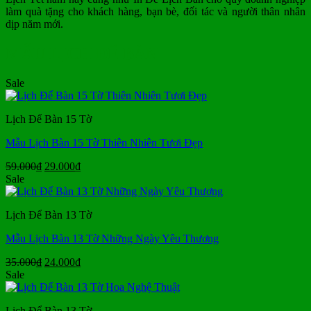
làm quà tặng cho khách hàng, bạn bè, đối tác và người thân nhân
dịp năm mới.
MẪU LỊCH ĐỂ BÀN
Sale
Lịch Để Bàn 15 Tờ
Mẫu Lịch Bàn 15 Tờ Thiên Nhiên Tươi Đẹp
Giá
Giá
59.000
₫
29.000
₫
gốc
hiện
Sale
là:
tại
59.000₫.
là:
Lịch Để Bàn 13 Tờ
29.000₫.
Mẫu Lịch Bàn 13 Tờ Những Ngày Yêu Thương
Giá
Giá
35.000
₫
24.000
₫
gốc
hiện
Sale
là:
tại
35.000₫.
là:
Lịch Để Bàn 13 Tờ