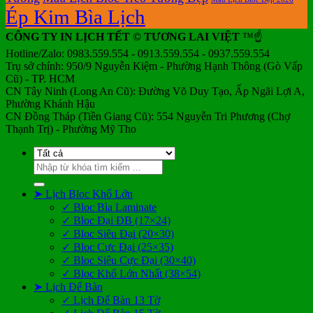
Ép Kim Bìa Lịch
CÔNG TY IN LỊCH TẾT © TƯƠNG LAI VIỆT
™☝️
Hotline/Zalo: 0983.559.554 - 0913.559.554 - 0937.559.554
Trụ sở chính: 950/9 Nguyễn Kiệm - Phường Hạnh Thông (Gò Vấp
Cũ) - TP. HCM
CN Tây Ninh (Long An Cũ): Đường Võ Duy Tạo, Ấp Ngãi Lợi A,
Phường Khánh Hậu
CN Đồng Tháp (Tiền Giang Cũ): 554 Nguyễn Tri Phương (Chợ
Thạnh Trị) - Phường Mỹ Tho
Tìm
kiếm:
➤ Lịch Bloc Khổ Lớn
✓ Bloc Bìa Laminate
✓ Bloc Đại ĐB (17×24)
✓ Bloc Siêu Đại (20×30)
✓ Bloc Cực Đại (25×35)
✓ Bloc Siêu Cực Đại (30×40)
✓ Bloc Khổ Lớn Nhất (38×54)
➤ Lịch Để Bàn
✓ Lịch Để Bàn 13 Tờ