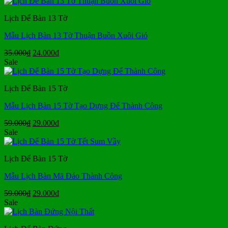
là:
tại
35.000₫.
là:
Lịch Để Bàn 13 Tờ
24.000₫.
Mẫu Lịch Bàn 13 Tờ Thuận Buồn Xuôi Gió
Giá
Giá
35.000
₫
24.000
₫
gốc
hiện
Sale
là:
tại
35.000₫.
là:
Lịch Để Bàn 15 Tờ
24.000₫.
Mẫu Lịch Bàn 15 Tờ Tạo Dựng Để Thành Công
Giá
Giá
59.000
₫
29.000
₫
gốc
hiện
Sale
là:
tại
59.000₫.
là:
Lịch Để Bàn 15 Tờ
29.000₫.
Mẫu Lịch Bàn Mã Đáo Thành Công
Giá
Giá
59.000
₫
29.000
₫
gốc
hiện
Sale
là:
tại
59.000₫.
là: