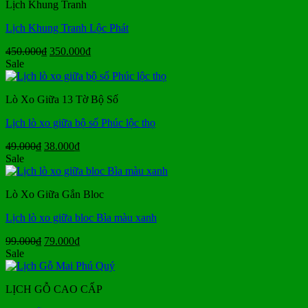
Lịch Khung Tranh
95.000₫.
Lịch Khung Tranh Lộc Phát
Giá
Giá
450.000
₫
350.000
₫
gốc
hiện
Sale
là:
tại
450.000₫.
là:
Lò Xo Giữa 13 Tờ Bộ Số
350.000₫.
Lịch lò xo giữa bộ số Phúc lộc thọ
Giá
Giá
49.000
₫
38.000
₫
gốc
hiện
Sale
là:
tại
49.000₫.
là:
Lò Xo Giữa Gắn Bloc
38.000₫.
Lịch lò xo giữa bloc Bìa màu xanh
Giá
Giá
99.000
₫
79.000
₫
gốc
hiện
Sale
là:
tại
99.000₫.
là:
LỊCH GỖ CAO CẤP
79.000₫.