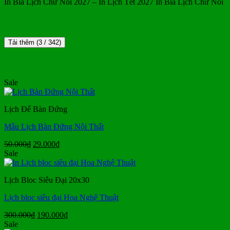
In Bìa Lịch Chữ Nổi 2027 – In Lịch Tết 2027 In Bìa Lịch Chữ Nổi
Tải thêm
(
3
/ 342)
MẪU LỊCH TẾT ĐẸP
Sale
Lịch Để Bàn Đứng
Mẫu Lịch Bàn Đứng Nội Thất
Giá
Giá
50.000
₫
29.000
₫
gốc
hiện
Sale
là:
tại
50.000₫.
là:
Lịch Bloc Siêu Đại 20x30
29.000₫.
Lịch bloc siêu đại Hoa Nghệ Thuật
Giá
Giá
300.000
₫
190.000
₫
gốc
hiện
Sale