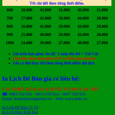
Tết chi tiết theo từng thời điểm.
600
28.000
43.000
31.000
45.000
31.000
700
27.000
42.000
30.000
44.000
30.000
800
26.000
41.000
29.000
43.000
29.000
900
25.000
40.000
28.000
42.000
28.000
1000
24.000
39.000
27.000
40.000
27.000
Giá trên bao gồm: In QC 1 màu lên Đế + Túi Vải
Giá trên chưa bao gồm VAT và Phí vận chuyển
Giá có thể thay đổi theo từng thời điểm đặt lịch
In Lịch Để Bàn giá rẻ liên hệ:
CTY THIẾT KẾ & IN LỊCH TẾT TƯƠNG LAI VIỆT
☎: 0983 559 554 – 0913 559 554 – 0937 559 554
Email: lichtet@tuonglaiviet.vn – Web: www.intlv.vn
In Lịch Để Bàn 15 Tờ
In Lịch Bloc Khổ Đại