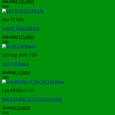
Giá
Giá
400.000
₫
245.000
₫
gốc
hiện
Sale
là:
tại
400.000₫.
là:
Bloc 52 Tuần
245.000₫.
Lịch 52 Tuần Chữ Lộc
Giá
Giá
300.000
₫
175.000
₫
gốc
hiện
Sale
là:
tại
300.000₫.
là:
Lịch Nẹp Thiếc 5 Tờ
175.000₫.
Lịch 5 tờ Bonsai
Giá
Giá
32.000
₫
23.000
₫
gốc
hiện
Sale
là:
tại
32.000₫.
là:
Lịch Để Bàn 13 Tờ
23.000₫.
Mẫu Lịch Bàn 13 Tờ Chữ Thư Pháp
Giá
Giá
35.000
₫
24.000
₫
gốc
hiện
Sale