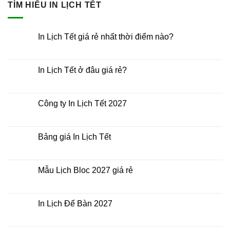
TÌM HIỂU IN LỊCH TẾT
In Lịch Tết giá rẻ nhất thời điểm nào?
Không
có
bình
luận
In Lịch Tết ở đâu giá rẻ?
ở
In
Không
Lịch
có
Tết
bình
giá
luận
Công ty In Lịch Tết 2027
rẻ
ở
nhất
In
Không
thời
Lịch
có
điểm
Tết
bình
nào?
ở
luận
Bảng giá In Lịch Tết
đâu
ở
giá
Công
Không
rẻ?
ty
có
In
bình
Lịch
luận
Mẫu Lịch Bloc 2027 giá rẻ
Tết
ở
2027
Bảng
Không
giá
có
In
bình
Lịch
luận
In Lịch Để Bàn 2027
Tết
ở
Mẫu
Không
Lịch
có
Bloc
bình