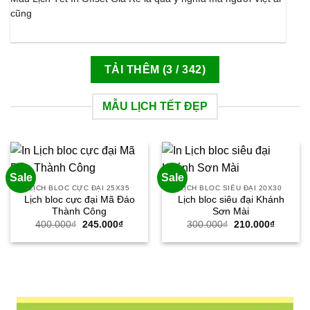
cũng
TẢI THÊM
(
3
/ 342)
MẪU LỊCH TẾT ĐẸP
Sale
Sale
LỊCH BLOC CỰC ĐẠI 25X35
LỊCH BLOC SIÊU ĐẠI 20X30
Lịch bloc cực đại Mã Đáo
Lịch bloc siêu đại Khánh
Thành Công
Sơn Mài
Giá
Giá
Giá
Giá
400.000
₫
245.000
₫
300.000
₫
210.000
₫
gốc
hiện
gốc
hiện
là:
tại
là:
tại
400.000₫.
là:
300.000₫.
là:
245.000₫.
210.000