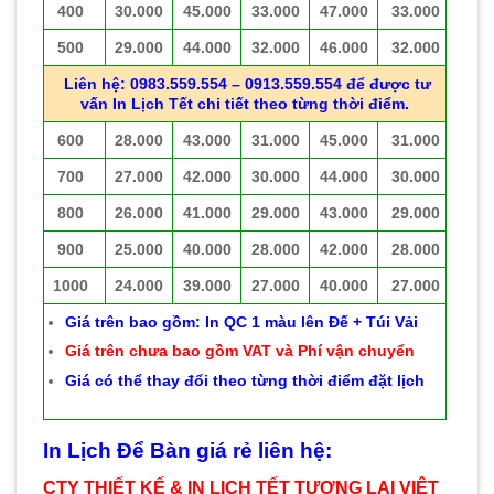
400
30.000
45.000
33.000
47.000
33.000
500
29.000
44.000
32.000
46.000
32.000
Liên hệ: 0983.559.554 – 0913.559.554 để được tư
vấn In Lịch Tết chi tiết theo từng thời điểm.
600
28.000
43.000
31.000
45.000
31.000
700
27.000
42.000
30.000
44.000
30.000
800
26.000
41.000
29.000
43.000
29.000
900
25.000
40.000
28.000
42.000
28.000
1000
24.000
39.000
27.000
40.000
27.000
Giá trên bao gồm: In QC 1 màu lên Đế + Túi Vải
Giá trên chưa bao gồm VAT và Phí vận chuyển
Giá có thể thay đổi theo từng thời điểm đặt lịch
In Lịch Để Bàn giá rẻ liên hệ:
CTY THIẾT KẾ & IN LỊCH TẾT TƯƠNG LAI VIỆT