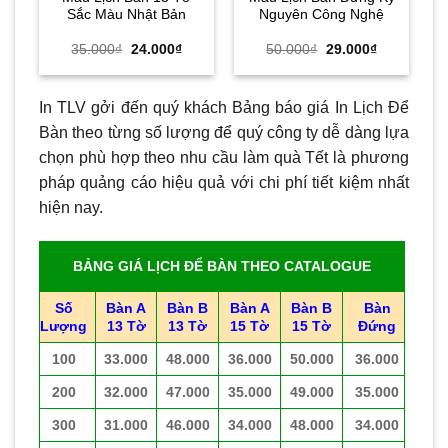
Sắc Màu Nhật Bản
Nguyên Công Nghệ
Giá
Giá
Giá
Giá
35.000
₫
24.000
₫
50.000
₫
29.000
₫
gốc
hiện
gốc
hiện
là:
tại
là:
tại
35.000₫.
là:
50.000₫.
là:
24.000₫.
29.000₫.
In TLV gởi đến quý khách Bảng báo giá In Lịch Để
Bàn theo từng số lượng để quý công ty dễ dàng lựa
chọn phù hợp theo nhu cầu làm quà Tết là phương
pháp quảng cáo hiệu quả với chi phí tiết kiệm nhất
hiện nay.
BẢNG GIÁ LỊCH ĐỂ BÀN THEO CATALOGUE
Số
Bàn A
Bàn B
Bàn A
Bàn B
Bàn
Lượng
13 Tờ
13 Tờ
15 Tờ
15 Tờ
Đứng
100
33.000
48.000
36.000
50.000
36.000
200
32.000
47.000
35.000
49.000
35.000
300
31.000
46.000
34.000
48.000
34.000