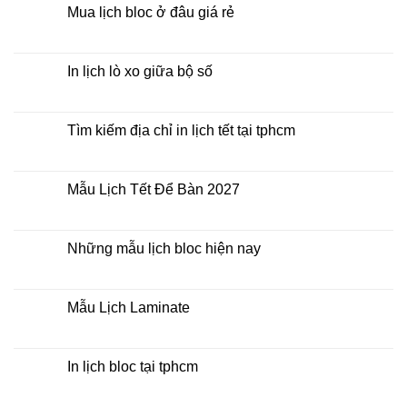
2027
luận
Mua lịch bloc ở đâu giá rẻ
giá
ở
rẻ
In
Không
Lịch
có
Để
bình
Bàn
luận
In lịch lò xo giữa bộ số
2027
ở
Mua
Không
lịch
có
bloc
bình
ở
luận
Tìm kiếm địa chỉ in lịch tết tại tphcm
đâu
ở
giá
In
Không
rẻ
lịch
có
lò
bình
xo
luận
Mẫu Lịch Tết Để Bàn 2027
giữa
ở
bộ
Tìm
Không
số
kiếm
có
địa
bình
chỉ
luận
Những mẫu lịch bloc hiện nay
in
ở
lịch
Mẫu
Không
tết
Lịch
có
tại
Tết
bình
tphcm
Để
luận
Mẫu Lịch Laminate
Bàn
ở
2027
Những
Không
mẫu
có
lịch
bình
bloc
luận
In lịch bloc tại tphcm
hiện
ở
nay
Mẫu
Không
Lịch
có