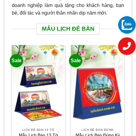
doanh nghiệp làm quà tặng cho khách hàng, bạn
bè, đối tác và người thân nhân dịp năm mới.
MẪU LỊCH ĐỂ BÀN
Sale
Sale
Sa
LỊCH ĐỂ BÀN 13 TỜ
LỊCH ĐỂ BÀN ĐỨNG
Mẫu Lịch Bàn 13 Tờ
Mẫu Lịch Bàn Đứng Kỷ