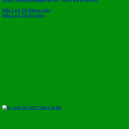
Email: lichtet@tuonglaiviet.vn – Web: www.intlv.vn
Mẫu Lịch Tết Khung Gập
Mẫu Lịch Tết Hoa Sen
Có thể bạn quan tâm