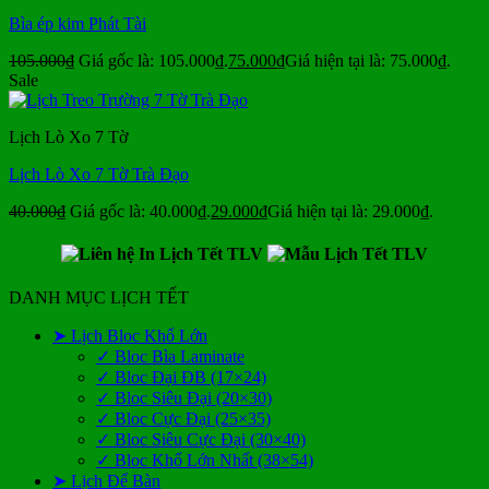
Bìa ép kim Phát Tài
105.000
₫
Giá gốc là: 105.000₫.
75.000
₫
Giá hiện tại là: 75.000₫.
Sale
Lịch Lò Xo 7 Tờ
Lịch Lò Xo 7 Tờ Trà Đạo
40.000
₫
Giá gốc là: 40.000₫.
29.000
₫
Giá hiện tại là: 29.000₫.
DANH MỤC LỊCH TẾT
➤ Lịch Bloc Khổ Lớn
✓ Bloc Bìa Laminate
✓ Bloc Đại ĐB (17×24)
✓ Bloc Siêu Đại (20×30)
✓ Bloc Cực Đại (25×35)
✓ Bloc Siêu Cực Đại (30×40)
✓ Bloc Khổ Lớn Nhất (38×54)
➤ Lịch Để Bàn