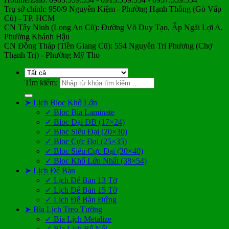
Trụ sở chính: 950/9 Nguyễn Kiệm - Phường Hạnh Thông (Gò Vấp
Cũ) - TP. HCM
CN Tây Ninh (Long An Cũ): Đường Võ Duy Tạo, Ấp Ngãi Lợi A,
Phường Khánh Hậu
CN Đồng Tháp (Tiền Giang Cũ): 554 Nguyễn Tri Phương (Chợ
Thạnh Trị) - Phường Mỹ Tho
Tìm kiếm:
➤ Lịch Bloc Khổ Lớn
✓ Bloc Bìa Laminate
✓ Bloc Đại ĐB (17×24)
✓ Bloc Siêu Đại (20×30)
✓ Bloc Cực Đại (25×35)
✓ Bloc Siêu Cực Đại (30×40)
✓ Bloc Khổ Lớn Nhất (38×54)
➤ Lịch Để Bàn
✓ Lịch Để Bàn 13 Tờ
✓ Lịch Để Bàn 15 Tờ
✓ Lịch Để Bàn Đứng
➤ Bìa Lịch Treo Tường
✓ Bìa Lịch Metalize
✓ Bìa Lịch Bế Nổi