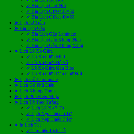
✓ Bìa Lịch Chữ Nổi
✓ Bìa Lịch Offset 35×50
✓ Bìa Lịch Offset 40×60
➤ Lịch 52 Tuần
➤ Bìa Lịch Gập
✓ Bìa Lịch Gập Laminate
✓ Bìa Lịch Gập Khung Nâu
✓ Bìa Lịch Gập Khung Vàng
➤ Lịch Lò Xo Giữa
✓ Lò Xo Giữa Mini
✓ Lò Xo Giữa Bộ Số
✓ Lò Xo Giữa Gắn Bloc
✓ Lò Xo Giữa Dán Chữ Nổi
➤ Lịch Gỗ Lamininate
➤ Lịch Gỗ Phù Điêu
➤ Lịch Khung Tranh
➤ Lịch Phù Điêu Nhựa
➤ Lịch Tờ Treo Tường
✓ Lịch Lò Xo 7 Tờ
✓ Lịch Nẹp Thiếc 5 Tờ
✓ Lịch Nẹp Thiếc 7 Tờ
➤ In Lịch Tết
✓ Tìm hiểu Lịch Tết