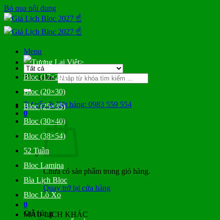
Bỏ qua nội dung
Menu
>
Bloc (17×24)
Tìm kiếm:
Bloc (20×30)
Tư vấn & Đặt hàng: 0983 559 554
Bloc (25×35)
0
Bloc (30×40)
Bloc (38×54)
52 Tuần
Bloc Lamina
Chưa có sản phẩm trong giỏ hàng.
Bìa Lịch Bloc
Quay trở lại cửa hàng
Bloc Lò Xo
0
Giỏ hàng
MẪU LỊCH KHÁC