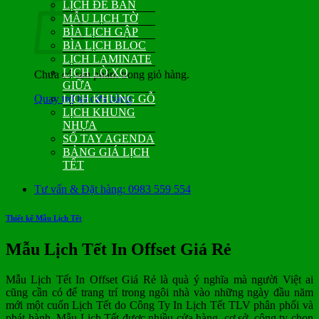
LỊCH ĐỂ BÀN
MẪU LỊCH TỜ
BÌA LỊCH GẬP
BÌA LỊCH BLOC
LỊCH LAMINATE
LỊCH LÒ XO
Chưa có sản phẩm trong giỏ hàng.
GIỮA
Quay trở lại cửa hàng
LỊCH KHUNG GỖ
LỊCH KHUNG
NHỰA
SỔ TAY AGENDA
BẢNG GIÁ LỊCH
TẾT
Tư vấn & Đặt hàng: 0983 559 554
Thiết kế Mẫu Lịch Tết
Mẫu Lịch Tết In Offset Giá Rẻ
Mẫu Lịch Tết In Offset Giá Rẻ là quà ý nghĩa mà người Việt ai
cũng cần có để trang trí trong ngôi nhà vào những ngày đầu năm
mới một cuốn Lịch Tết do Công Ty In Lịch Tết TLV phân phối và
phát hành. Mẫu Lịch Tết được nhiều cửa hàng, cơ sở, công ty chọn