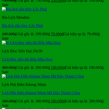
750.000
₫
Giá gốc là: 750.000₫.
550.000
₫
Giá hiện tại là: 550.000₫.
Sale
Bìa Lịch Metalize
Bìa lịch gắn bloc Lộc Phát
109.000
₫
Giá gốc là: 109.000₫.
79.000
₫
Giá hiện tại là: 79.000₫.
Sale
Lịch Bloc Siêu Đại 20x30
Lịch bloc siêu đại Bốn Mùa Hoa
300.000
₫
Giá gốc là: 300.000₫.
190.000
₫
Giá hiện tại là: 190.000₫.
Sale
Lịch Phù Điêu Khung Nhựa
Lịch Phù Điêu Khung Nhựa Mã Đáo Thành Công
380.000
₫
Giá gốc là: 380.000₫.
280.000
₫
Giá hiện tại là: 280.000₫.
Sale