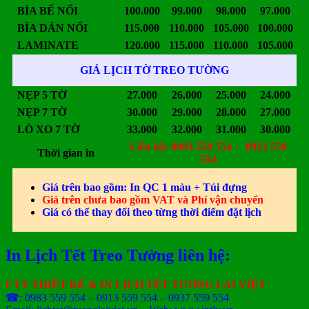
BÌA BẾ NỔI
100.000
99.000
98.000
97.000
BÌA DÁN NỔI
115.000
110.000
105.000
100.000
LAMINATE
120.000
115.000
110.000
105.000
GIÁ LỊCH TỜ TREO TƯỜNG
NẸP 5 TỜ
27.000
26.000
25.000
24.000
NẸP 7 TỜ
30.000
29.000
28.000
27.000
LÒ XO 7 TỜ
33.000
32.000
31.000
30.000
Liên hệ: 0983 559 554 – 0913 559
Thời gian in
554
Giá trên bao gồm: In QC 1 màu + Túi đựng
Giá trên chưa bao gồm VAT và Phí vận chuyển
Giá có thể thay đổi theo từng thời điểm đặt lịch
In Lịch Tết Treo Tường liên hệ:
CTY THIẾT KẾ & IN LỊCH TẾT TƯƠNG LAI VIỆT
☎: 0983 559 554 – 0913 559 554 – 0937 559 554