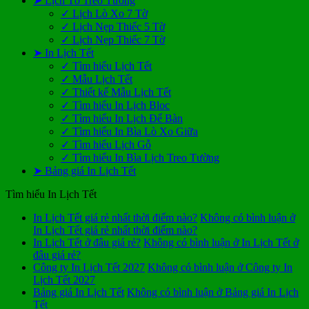
➤ Lịch Tờ Treo Tường
✓ Lịch Lò Xo 7 Tờ
✓ Lịch Nẹp Thiếc 5 Tờ
✓ Lịch Nẹp Thiếc 7 Tờ
➤ In Lịch Tết
✓ Tìm hiểu Lịch Tết
✓ Mẫu Lịch Tết
✓ Thiết kế Mẫu Lịch Tết
✓ Tìm hiểu In Lịch Bloc
✓ Tìm hiểu In Lịch Để Bàn
✓ Tìm hiểu In Bìa Lò Xo Giữa
✓ Tìm hiểu Lịch Gỗ
✓ Tìm hiểu In Bìa Lịch Treo Tường
➤ Bảng giá In Lịch Tết
Tìm hiểu In Lịch Tết
In Lịch Tết giá rẻ nhất thời điểm nào?
Không có bình luận
ở
In Lịch Tết giá rẻ nhất thời điểm nào?
In Lịch Tết ở đâu giá rẻ?
Không có bình luận
ở In Lịch Tết ở
đâu giá rẻ?
Công ty In Lịch Tết 2027
Không có bình luận
ở Công ty In
Lịch Tết 2027
Bảng giá In Lịch Tết
Không có bình luận
ở Bảng giá In Lịch
Tết