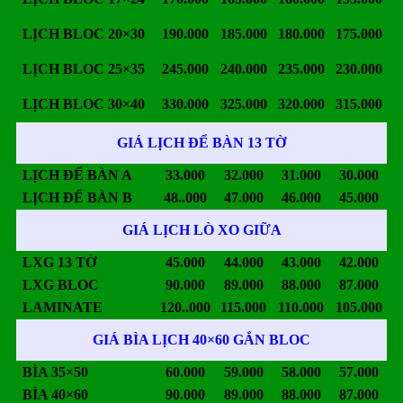
LỊCH BLOC 20×30
190.000
185.000
180.000
175.000
LỊCH BLOC 25×35
245.000
240.000
235.000
230.000
LỊCH BLOC 30×40
330.000
325.000
320.000
315.000
GIÁ LỊCH ĐỂ BÀN 13 TỜ
LỊCH ĐỂ BÀN A
33.000
32.000
31.000
30.000
LỊCH ĐỂ BÀN B
48..000
47.000
46.000
45.000
GIÁ LỊCH LÒ XO GIỮA
LXG 13 TỜ
45.000
44.000
43.000
42.000
LXG BLOC
90.000
89.000
88.000
87.000
LAMINATE
120..000
115.000
110.000
105.000
GIÁ BÌA LỊCH 40×60 GẮN BLOC
BÌA 35×50
60.000
59.000
58.000
57.000
BÌA 40×60
90.000
89.000
88.000
87.000