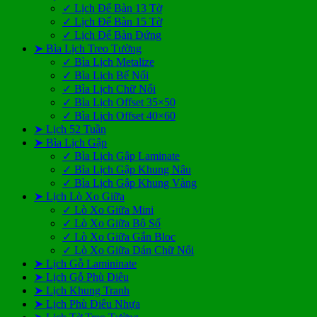
✓ Lịch Để Bàn 13 Tờ
✓ Lịch Để Bàn 15 Tờ
✓ Lịch Để Bàn Đứng
➤ Bìa Lịch Treo Tường
✓ Bìa Lịch Metalize
✓ Bìa Lịch Bế Nổi
✓ Bìa Lịch Chữ Nổi
✓ Bìa Lịch Offset 35×50
✓ Bìa Lịch Offset 40×60
➤ Lịch 52 Tuần
➤ Bìa Lịch Gập
✓ Bìa Lịch Gập Laminate
✓ Bìa Lịch Gập Khung Nâu
✓ Bìa Lịch Gập Khung Vàng
➤ Lịch Lò Xo Giữa
✓ Lò Xo Giữa Mini
✓ Lò Xo Giữa Bộ Số
✓ Lò Xo Giữa Gắn Bloc
✓ Lò Xo Giữa Dán Chữ Nổi
➤ Lịch Gỗ Lamininate
➤ Lịch Gỗ Phù Điêu
➤ Lịch Khung Tranh
➤ Lịch Phù Điêu Nhựa