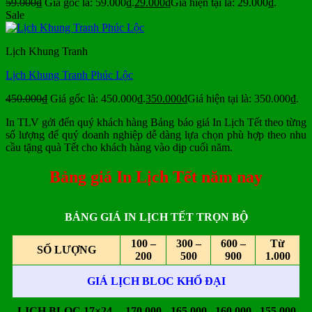
59.000
₫
Giá gốc là: 59.000₫.
29.000
₫
Giá hiện tại là: 29.000₫.
Sale
Lịch Khung Tranh
Lịch Khung Tranh Phúc Lộc
450.000
₫
Giá gốc là: 450.000₫.
350.000
₫
Giá hiện tại là: 350.000₫.
In TLV gởi đến quý khách hàng Bảng báo giá In Lịch Tết theo từng
số lượng để quý doanh nghiệp dễ dàng lựa chọn phù hợp theo nhu
cầu tặng quà Tết cho khách hàng vào dịp cuối năm.
Bảng giá In Lịch Tết năm nay
BẢNG GIÁ IN LỊCH TẾT TRỌN BỘ
100 –
300 –
600 –
Từ
SỐ LƯỢNG
200
500
900
1.000
GIÁ LỊCH BLOC KHỔ ĐẠI
LỊCH BLOC 17×24
170.000
165.000
160.000
155.000