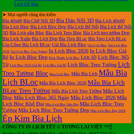
Lịch Để Bàn
➤ Mọi người cũng tìm kiếm
Bìa Dán Nổi 3D
Bìa 40x60
Bìa Chữ Nổi 3D
Bìa Lịch 40x60
Bìa Lịch Bloc
Bìa Lịch Bloc Đẹp
Bìa Lịch Bế Nổi
Bìa Lịch Bế Nổi
3D
Bìa Lịch gắn Bloc
Bìa Lịch Treo Bloc
Bìa Lịch treo tường Đẹp
Bìa Lịch Xuân
Bìa Lịch Đẹp
Bìa Treo BLoc
Bìa Treo Lịch BLoc
Gia Công Bìa Lịch BLoc
Giá Bìa Lịch Bloc
Giá Lịch Bloc
Giá Lịch Bloc
In Lịch Bloc 2026
In Lịch Bloc Giá
2026
Giá Lịch Bloc Treo Tường
Rẻ
In Lịch Bloc Đẹp
Lịch Bloc 365
Lịch 3D
Kích Thước Lịch Bloc
Lịch
Tờ
Lịch Bloc Treo Tường
Lịch Bloc 2026 Giá Rẻ
Lịch Bloc Giá Rẻ
Mẫu Bìa
Treo Tường Bloc
Mẫu Bìa Lịch
Mua Lich Bloc
Lịch BLoc
Mẫu Bìa Lịch
Mẫu Bìa Lịch Bloc 2026
BLoc Treo Tường
Mẫu Lịch
Mẫu Bìa Lịch Treo Tường
Bloc
Mẫu Lịch Bloc 365 Ngày
Mẫu Lịch Bloc 2026
Mẫu
Lịch Bloc Khổ Đại
Mẫu Lịch Bloc Treo
Mẫu Lịch Bloc Siêu Đại
Tường
Mẫu Lịch Bloc Treo Tường Đẹp
Mẫu Lịch Bloc Đẹp 2026
Ép Kim Bìa Lịch
CÔNG TY IN LỊCH TẾT © TƯƠNG LAI VIỆT
™☝️
Hotline/Zalo: 0983.559.554 - 0913.559.554 - 0937.559.554