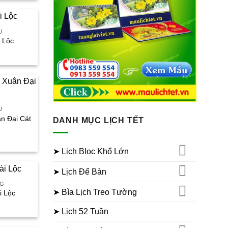
à:
30.000₫.
U
i Lộc
iá
iện
ại
à:
50.000₫.
U
ân Đại Cát
DANH MỤC LỊCH TẾT
iá
iện
➤ Lịch Bloc Khổ Lớn
ại
à:
30.000₫.
➤ Lịch Để Bàn
NG
➤ Bìa Lịch Treo Tường
i Lộc
iá
iện
➤ Lịch 52 Tuần
ại
à: