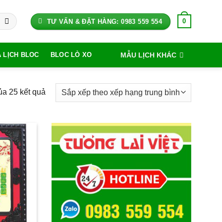
0
TƯ VẤN & ĐẶT HÀNG: 0983 559 554
MẪU LỊCH KHÁC
A LỊCH BLOC
BLOC LÒ XO
Đã
ủa 25 kết quả
sắp
xếp
theo
xếp
hạng
trung
bình