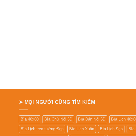
➤ MỌI NGƯỜI CŨNG TÌM KIẾM
Bìa 40x60
Bìa Chữ Nổi 3D
Bìa Dán Nổi 3D
Bìa Lịch 40x6
Bìa Lịch treo tường Đẹp
Bìa Lịch Xuân
Bìa Lịch Đẹp
Bìa