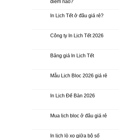
điểm nào?
Không
có
In Lịch Tết ở đâu giá rẻ?
bình
luận
Không
ở
có
In
bình
Lịch
luận
Công ty In Lịch Tết 2026
Tết
ở
giá
In
Không
rẻ
Lịch
có
nhất
Tết
bình
thời
ở
luận
Bảng giá In Lịch Tết
điểm
đâu
ở
nào?
giá
Công
Không
rẻ?
ty
có
In
bình
Lịch
luận
Mẫu Lịch Bloc 2026 giá rẻ
Tết
ở
2026
Bảng
Không
giá
có
In
bình
Lịch
luận
In Lịch Để Bàn 2026
Tết
ở
Mẫu
Không
Lịch
có
Bloc
bình
2026
luận
Mua lịch bloc ở đâu giá rẻ
giá
ở
rẻ
In
Không
Lịch
có
Để
bình
Bàn
luận
In lịch lò xo giữa bộ số
2026
ở