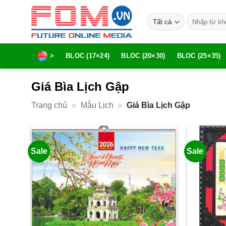
Bỏ
Tìm
qua
kiếm:
nội
dung
>
BLOC (17×24)
BLOC (20×30)
BLOC (25×35)
Giá Bìa Lịch Gập
Trang chủ
»
Mẫu Lịch
»
Giá Bìa Lịch Gập
Sale
Sale