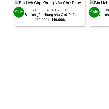
160.000₫.
BÌA LỊCH GẬP KHUNG NÂU
B
Sale
Sale
Bìa lịch gập khung nâu Chữ Phúc
Bìa lịc
Giá
Giá
280.000
₫
150.000
₫
gốc
hiện
là:
tại
280.000₫.
là:
150.000₫.