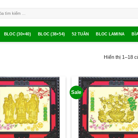
BLOC (30×40)
BLOC (38×54)
52 TUẦN
BLOC LAMINA
BÌ
Hiển thị 1–18 c
Sale