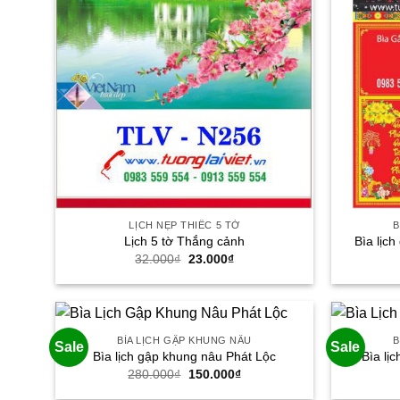
LỊCH NẸP THIẾC 5 TỜ
B
Lịch 5 tờ Thắng cảnh
Bìa lịc
Giá
Giá
32.000
₫
23.000
₫
gốc
hiện
là:
tại
32.000₫.
là:
23.000₫.
BÌA LỊCH GẬP KHUNG NÂU
B
Sale
Sale
Bìa lịch gập khung nâu Phát Lộc
Bìa lị
Giá
Giá
280.000
₫
150.000
₫
gốc
hiện
là:
tại