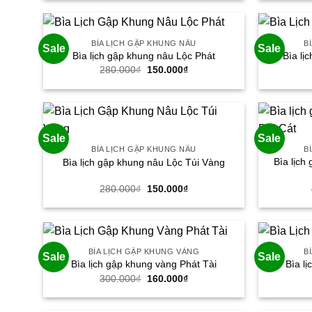
280.000₫.
là:
150.000₫.
BÌA LỊCH GẬP KHUNG NÂU
B
Sale
Sale
Bìa lịch gập khung nâu Lộc Phát
Bìa lị
Giá
Giá
280.000
₫
150.000
₫
gốc
hiện
là:
tại
280.000₫.
là:
150.000₫.
Sale
Sale
BÌA LỊCH GẬP KHUNG NÂU
B
Bìa lịch
Bìa lịch gập khung nâu Lộc Túi Vàng
Giá
Giá
280.000
₫
150.000
₫
gốc
hiện
là:
tại
280.000₫.
là:
150.000₫.
BÌA LỊCH GẬP KHUNG VÀNG
B
Sale
Sale
Bìa lịch gập khung vàng Phát Tài
Bìa l
Giá
Giá
300.000
₫
160.000
₫
gốc
hiện
là:
tại
300.000₫.
là: