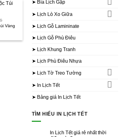
➤ Bìa Lịch Gập
60.000₫.
➤ Lịch Lò Xo Giữa
NG
Túi Vàng
➤ Lịch Gỗ Lamininate
iá
iện
➤ Lịch Gỗ Phù Điêu
ại
à:
60.000₫.
➤ Lịch Khung Tranh
➤ Lịch Phù Điêu Nhựa
➤ Lịch Tờ Treo Tường
➤ In Lịch Tết
➤ Bảng giá In Lịch Tết
TÌM HIỂU IN LỊCH TẾT
In Lịch Tết giá rẻ nhất thời