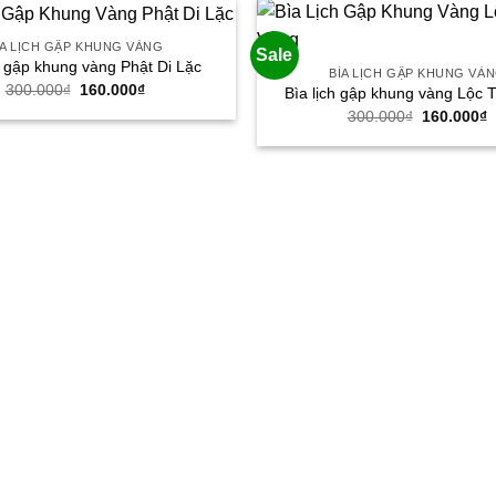
160.000₫.
1
ÌA LỊCH GẬP KHUNG VÀNG
Sale
h gập khung vàng Phật Di Lặc
BÌA LỊCH GẬP KHUNG VÀ
Giá
Giá
300.000
₫
160.000
₫
Bìa lịch gập khung vàng Lộc 
gốc
hiện
Giá
G
300.000
₫
160.000
₫
là:
tại
gốc
h
300.000₫.
là:
là:
t
160.000₫.
300.000₫.
l
1