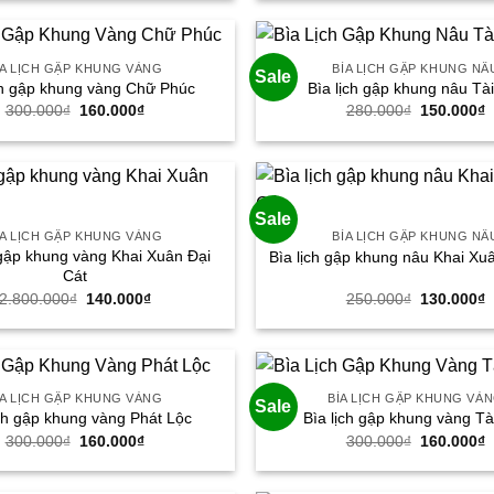
280.000₫.
là:
250.000₫.
l
150.000₫.
1
ÌA LỊCH GẬP KHUNG VÀNG
BÌA LỊCH GẬP KHUNG NÂ
Sale
ch gập khung vàng Chữ Phúc
Bìa lịch gập khung nâu Tà
Giá
Giá
Giá
G
300.000
₫
160.000
₫
280.000
₫
150.000
₫
gốc
hiện
gốc
h
là:
tại
là:
t
300.000₫.
là:
280.000₫.
l
160.000₫.
1
Sale
ÌA LỊCH GẬP KHUNG VÀNG
BÌA LỊCH GẬP KHUNG NÂ
 gập khung vàng Khai Xuân Đại
Bìa lịch gập khung nâu Khai Xu
Cát
Giá
Giá
Giá
G
2.800.000
₫
140.000
₫
250.000
₫
130.000
₫
gốc
hiện
gốc
h
là:
tại
là:
t
2.800.000₫.
là:
250.000₫.
l
140.000₫.
1
ÌA LỊCH GẬP KHUNG VÀNG
BÌA LỊCH GẬP KHUNG VÀ
Sale
ịch gập khung vàng Phát Lộc
Bìa lịch gập khung vàng Tà
Giá
Giá
Giá
G
300.000
₫
160.000
₫
300.000
₫
160.000
₫
gốc
hiện
gốc
h
là:
tại
là:
t
300.000₫.
là:
300.000₫.
l