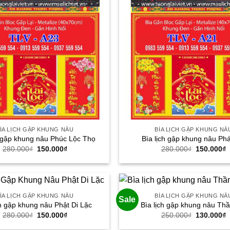
ÌA LỊCH GẬP KHUNG NÂU
BÌA LỊCH GẬP KHUNG NÂ
h gập khung nâu Phúc Lộc Thọ
Bìa lịch gập khung nâu Phá
Giá
Giá
Giá
G
280.000
₫
150.000
₫
280.000
₫
150.000
₫
gốc
hiện
gốc
h
là:
tại
là:
t
280.000₫.
là:
280.000₫.
l
150.000₫.
1
ÌA LỊCH GẬP KHUNG NÂU
BÌA LỊCH GẬP KHUNG NÂ
Sale
ch gập khung nâu Phật Di Lặc
Bìa lịch gập khung nâu Thầ
Giá
Giá
Giá
G
280.000
₫
150.000
₫
250.000
₫
130.000
₫
gốc
hiện
gốc
h
là:
tại
là:
t