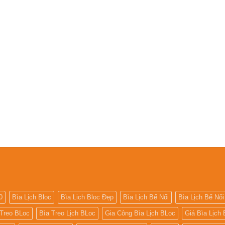
0
Bìa Lịch Bloc
Bìa Lịch Bloc Đẹp
Bìa Lịch Bế Nổi
Bìa Lịch Bế Nổi
 Treo BLoc
Bìa Treo Lịch BLoc
Gia Công Bìa Lịch BLoc
Giá Bìa Lịch 