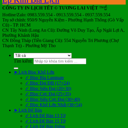
CÔNG TY IN LỊCH TẾT © TƯƠNG LAI VIỆT
™☝️
Hotline/Zalo: 0983.559.554 - 0913.559.554 - 0937.559.554
Trụ sở chính: 950/9 Nguyễn Kiệm - Phường Hạnh Thông (Gò Vấp
Cũ) - TP. HCM
CN Tây Ninh (Long An Cũ): Đường Võ Duy Tạo, Ấp Ngãi Lợi A,
Phường Khánh Hậu
CN Đồng Tháp (Tiền Giang Cũ): 554 Nguyễn Tri Phương (Chợ
Thạnh Trị) - Phường Mỹ Tho
Tìm kiếm:
➤ Lịch Bloc Khổ Lớn
✓ Bloc Bìa Laminate
✓ Bloc Đại ĐB (17×24)
✓ Bloc Siêu Đại (20×30)
✓ Bloc Cực Đại (25×35)
✓ Bloc Siêu Cực Đại (30×40)
✓ Bloc Khổ Lớn Nhất (38×54)
➤ Lịch Để Bàn
✓ Lịch Để Bàn 13 Tờ
✓ Lịch Để Bàn 15 Tờ
✓ Lịch Để Bàn Đứng