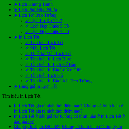
➤ Lịch Khung Tranh
➤ Lịch Phù Điêu Nhựa
➤ Lịch Tờ Treo Tường
✓ Lịch Lò Xo 7 Tờ
✓ Lịch Nẹp Thiếc 5 Tờ
✓ Lịch Nẹp Thiếc 7 Tờ
➤ In Lịch Tết
✓ Tìm hiểu Lịch Tết
✓ Mẫu Lịch Tết
✓ Thiết kế Mẫu Lịch Tết
✓ Tìm hiểu In Lịch Bloc
✓ Tìm hiểu In Lịch Để Bàn
✓ Tìm hiểu In Bìa Lò Xo Giữa
✓ Tìm hiểu Lịch Gỗ
✓ Tìm hiểu In Bìa Lịch Treo Tường
➤ Bảng giá In Lịch Tết
Tìm hiểu In Lịch Tết
In Lịch Tết giá rẻ nhất thời điểm nào?
Không có bình luận
ở
In Lịch Tết giá rẻ nhất thời điểm nào?
In Lịch Tết ở đâu giá rẻ?
Không có bình luận
ở In Lịch Tết ở
đâu giá rẻ?
Công ty In Lịch Tết 2027
Không có bình luận
ở Công ty In