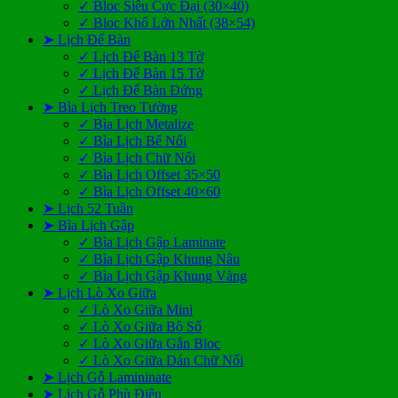
✓ Bloc Siêu Cực Đại (30×40)
✓ Bloc Khổ Lớn Nhất (38×54)
➤ Lịch Để Bàn
✓ Lịch Để Bàn 13 Tờ
✓ Lịch Để Bàn 15 Tờ
✓ Lịch Để Bàn Đứng
➤ Bìa Lịch Treo Tường
✓ Bìa Lịch Metalize
✓ Bìa Lịch Bế Nổi
✓ Bìa Lịch Chữ Nổi
✓ Bìa Lịch Offset 35×50
✓ Bìa Lịch Offset 40×60
➤ Lịch 52 Tuần
➤ Bìa Lịch Gập
✓ Bìa Lịch Gập Laminate
✓ Bìa Lịch Gập Khung Nâu
✓ Bìa Lịch Gập Khung Vàng
➤ Lịch Lò Xo Giữa
✓ Lò Xo Giữa Mini
✓ Lò Xo Giữa Bộ Số
✓ Lò Xo Giữa Gắn Bloc
✓ Lò Xo Giữa Dán Chữ Nổi
➤ Lịch Gỗ Lamininate
➤ Lịch Gỗ Phù Điêu