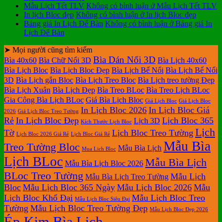
Mẫu Lịch Tết TLV
Không có bình luận
ở Mẫu Lịch Tết TLV
In lịch Bloc đẹp
Không có bình luận
ở In lịch Bloc đẹp
Bảng giá In Lịch Để Bàn
Không có bình luận
ở Bảng giá In
Lịch Để Bàn
➤ Mọi người cũng tìm kiếm
Bìa Dán Nổi 3D
Bìa 40x60
Bìa Chữ Nổi 3D
Bìa Lịch 40x60
Bìa Lịch Bloc
Bìa Lịch Bloc Đẹp
Bìa Lịch Bế Nổi
Bìa Lịch Bế Nổi
3D
Bìa Lịch gắn Bloc
Bìa Lịch Treo Bloc
Bìa Lịch treo tường Đẹp
Bìa Lịch Xuân
Bìa Lịch Đẹp
Bìa Treo BLoc
Bìa Treo Lịch BLoc
Gia Công Bìa Lịch BLoc
Giá Bìa Lịch Bloc
Giá Lịch Bloc
Giá Lịch Bloc
In Lịch Bloc 2026
In Lịch Bloc Giá
2026
Giá Lịch Bloc Treo Tường
Rẻ
In Lịch Bloc Đẹp
Lịch Bloc 365
Lịch 3D
Kích Thước Lịch Bloc
Lịch
Tờ
Lịch Bloc Treo Tường
Lịch Bloc 2026 Giá Rẻ
Lịch Bloc Giá Rẻ
Mẫu Bìa
Treo Tường Bloc
Mẫu Bìa Lịch
Mua Lich Bloc
Lịch BLoc
Mẫu Bìa Lịch
Mẫu Bìa Lịch Bloc 2026
BLoc Treo Tường
Mẫu Lịch
Mẫu Bìa Lịch Treo Tường
Bloc
Mẫu Lịch Bloc 365 Ngày
Mẫu Lịch Bloc 2026
Mẫu
Lịch Bloc Khổ Đại
Mẫu Lịch Bloc Treo
Mẫu Lịch Bloc Siêu Đại
Tường
Mẫu Lịch Bloc Treo Tường Đẹp
Mẫu Lịch Bloc Đẹp 2026
Ép Kim Bìa Lịch