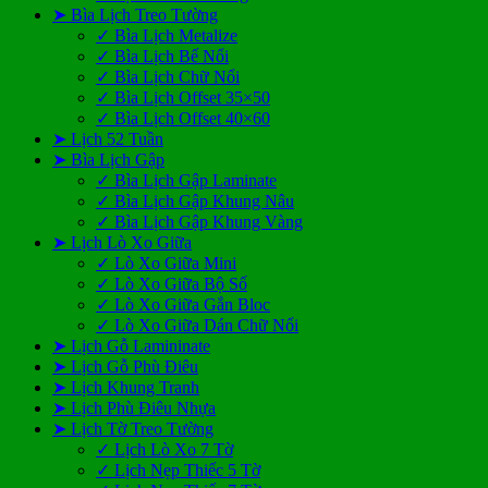
➤ Bìa Lịch Treo Tường
✓ Bìa Lịch Metalize
✓ Bìa Lịch Bế Nổi
✓ Bìa Lịch Chữ Nổi
✓ Bìa Lịch Offset 35×50
✓ Bìa Lịch Offset 40×60
➤ Lịch 52 Tuần
➤ Bìa Lịch Gập
✓ Bìa Lịch Gập Laminate
✓ Bìa Lịch Gập Khung Nâu
✓ Bìa Lịch Gập Khung Vàng
➤ Lịch Lò Xo Giữa
✓ Lò Xo Giữa Mini
✓ Lò Xo Giữa Bộ Số
✓ Lò Xo Giữa Gắn Bloc
✓ Lò Xo Giữa Dán Chữ Nổi
➤ Lịch Gỗ Lamininate
➤ Lịch Gỗ Phù Điêu
➤ Lịch Khung Tranh
➤ Lịch Phù Điêu Nhựa
➤ Lịch Tờ Treo Tường
✓ Lịch Lò Xo 7 Tờ
✓ Lịch Nẹp Thiếc 5 Tờ