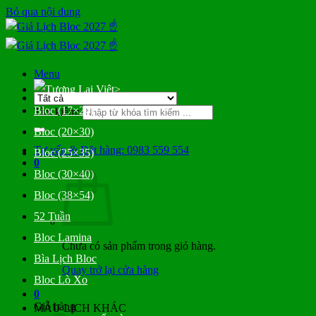
Bỏ qua nội dung
Menu
>
Bloc (17×24)
Tìm kiếm:
Bloc (20×30)
Tư vấn & Đặt hàng: 0983 559 554
Bloc (25×35)
0
Bloc (30×40)
Bloc (38×54)
52 Tuần
Bloc Lamina
Chưa có sản phẩm trong giỏ hàng.
Bìa Lịch Bloc
Quay trở lại cửa hàng
Bloc Lò Xo
0
Giỏ hàng
MẪU LỊCH KHÁC