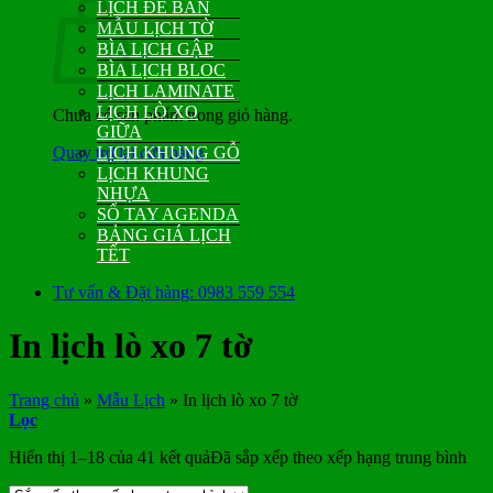
LỊCH ĐỂ BÀN
MẪU LỊCH TỜ
BÌA LỊCH GẬP
BÌA LỊCH BLOC
LỊCH LAMINATE
LỊCH LÒ XO
Chưa có sản phẩm trong giỏ hàng.
GIỮA
Quay trở lại cửa hàng
LỊCH KHUNG GỖ
LỊCH KHUNG
NHỰA
SỔ TAY AGENDA
BẢNG GIÁ LỊCH
TẾT
Tư vấn & Đặt hàng: 0983 559 554
In lịch lò xo 7 tờ
Trang chủ
»
Mẫu Lịch
»
In lịch lò xo 7 tờ
Lọc
Hiển thị 1–18 của 41 kết quả
Đã sắp xếp theo xếp hạng trung bình