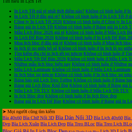
Tìm hiểu In Lịch Tết
In Lịch Tết giá rẻ nhất thời điểm nào?
Không có bình luận
ở In 
In Lịch Tết ở đâu giá rẻ?
Không có bình luận
ở In Lịch Tết ở đ
Công ty In Lịch Tết 2026
Không có bình luận
ở Công ty In Lị
Bảng giá In Lịch Tết
Không có bình luận
ở Bảng giá In Lịch T
Mẫu Lịch Bloc 2026 giá rẻ
Không có bình luận
ở Mẫu Lịch Blo
In Lịch Để Bàn 2026
Không có bình luận
ở In Lịch Để Bàn 2
Mua lịch bloc ở đâu giá rẻ
Không có bình luận
ở Mua lịch bloc 
In lịch lò xo giữa bộ số
Không có bình luận
ở In lịch lò xo giữ
Tìm kiếm địa chỉ in lịch tết tại tphcm
Không có bình luận
ở Tìm 
Mẫu Lịch Tết Để Bàn 2026
Không có bình luận
ở Mẫu Lịch T
Những mẫu lịch bloc hiện nay
Không có bình luận
ở Những mẫu
Mẫu Lịch Laminate
Không có bình luận
ở Mẫu Lịch Laminate
In lịch bloc tại tphcm
Không có bình luận
ở In lịch bloc tại tph
Bảng báo giá Lịch Treo Tường
Không có bình luận
ở Bảng báo
Bảng giá Lịch Bloc Khổ Đại
Không có bình luận
ở Bảng giá L
Mẫu Lịch Tết TLV
Không có bình luận
ở Mẫu Lịch Tết TLV
In lịch Bloc đẹp
Không có bình luận
ở In lịch Bloc đẹp
Bảng giá In Lịch Để Bàn
Không có bình luận
ở Bảng giá In L
➤ Mọi người cũng tìm kiếm
Bìa Dán Nổi 3D
Bìa 40x60
Bìa Chữ Nổi 3D
Bìa Lịch 40x60
Bìa
Đẹp
Bìa Lịch Xuân
Bìa Lịch Đẹp
Bìa Treo BLoc
Bìa Treo Lịch BLo
Bloc Giá Rẻ
In Lịch Bloc Đẹp
Lịch B
Lịch 3D
Kích Thước Lịch Bloc