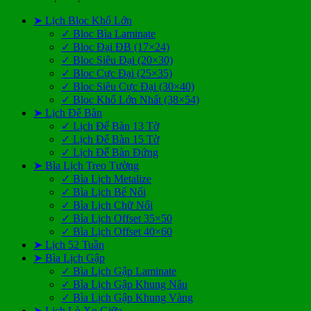
➤ Lịch Bloc Khổ Lớn
✓ Bloc Bìa Laminate
✓ Bloc Đại ĐB (17×24)
✓ Bloc Siêu Đại (20×30)
✓ Bloc Cực Đại (25×35)
✓ Bloc Siêu Cực Đại (30×40)
✓ Bloc Khổ Lớn Nhất (38×54)
➤ Lịch Để Bàn
✓ Lịch Để Bàn 13 Tờ
✓ Lịch Để Bàn 15 Tờ
✓ Lịch Để Bàn Đứng
➤ Bìa Lịch Treo Tường
✓ Bìa Lịch Metalize
✓ Bìa Lịch Bế Nổi
✓ Bìa Lịch Chữ Nổi
✓ Bìa Lịch Offset 35×50
✓ Bìa Lịch Offset 40×60
➤ Lịch 52 Tuần
➤ Bìa Lịch Gập
✓ Bìa Lịch Gập Laminate
✓ Bìa Lịch Gập Khung Nâu
✓ Bìa Lịch Gập Khung Vàng
➤ Lịch Lò Xo Giữa