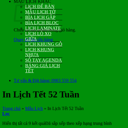
MẪU LỊCH KHÁC
LỊCH ĐỂ BÀN
MẪU LỊCH TỜ
BÌA LỊCH GẬP
BÌA LỊCH BLOC
LỊCH LAMINATE
Chưa có sản phẩm trong giỏ hàng.
LỊCH LÒ XO
GIỮA
Quay trở lại cửa hàng
LỊCH KHUNG GỖ
LỊCH KHUNG
NHỰA
SỔ TAY AGENDA
BẢNG GIÁ LỊCH
TẾT
Tư vấn & Đặt hàng: 0983 559 554
In Lịch Tết 52 Tuần
Trang chủ
»
Mẫu Lịch
»
In Lịch Tết 52 Tuần
Lọc
Hiển thị tất cả 9 kết quả
Đã sắp xếp theo xếp hạng trung bình