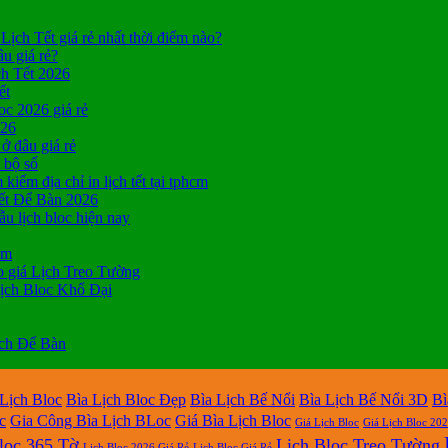
Lịch Tết giá rẻ nhất thời điểm nào?
âu giá rẻ?
ch Tết 2026
ết
c 2026 giá rẻ
026
ở đâu giá rẻ
a bộ số
kiếm địa chỉ in lịch tết tại tphcm
ết Để Bàn 2026
 lịch bloc hiện nay
cm
 giá Lịch Treo Tường
ịch Bloc Khổ Đại
ịch Để Bàn
 Lịch Bloc
Bìa Lịch Bloc Đẹp
Bìa Lịch Bế Nổi
Bìa Lịch Bế Nổi 3D
Bì
c
Gia Công Bìa Lịch BLoc
Giá Bìa Lịch Bloc
Giá Lịch Bloc
Giá Lịch Bloc 20
loc 365 Tờ
Lịch Bloc Treo Tường
Lịch Bloc 2026 Giá Rẻ
Lịch Bloc Giá Rẻ