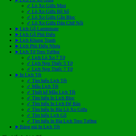
✓ Lò Xo Giữa Mini
✓ Lò Xo Giữa Bộ Số
✓ Lò Xo Giữa Gắn Bloc
✓ Lò Xo Giữa Dán Chữ Nổi
➤ Lịch Gỗ Lamininate
➤ Lịch Gỗ Phù Điêu
➤ Lịch Khung Tranh
➤ Lịch Phù Điêu Nhựa
➤ Lịch Tờ Treo Tường
✓ Lịch Lò Xo 7 Tờ
✓ Lịch Nẹp Thiếc 5 Tờ
✓ Lịch Nẹp Thiếc 7 Tờ
➤ In Lịch Tết
✓ Tìm hiểu Lịch Tết
✓ Mẫu Lịch Tết
✓ Thiết kế Mẫu Lịch Tết
✓ Tìm hiểu In Lịch Bloc
✓ Tìm hiểu In Lịch Để Bàn
✓ Tìm hiểu In Bìa Lò Xo Giữa
✓ Tìm hiểu Lịch Gỗ
✓ Tìm hiểu In Bìa Lịch Treo Tường
➤ Bảng giá In Lịch Tết