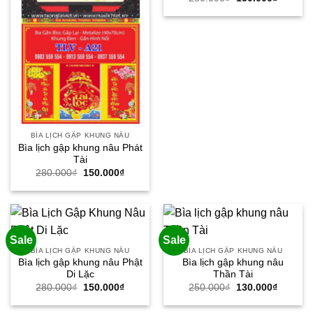
gốc
hiện
là:
tại
280.000₫.
là:
150.000
BÌA LỊCH GẬP KHUNG NÂU
Bìa lịch gập khung nâu Phát
Tài
Giá
Giá
280.000
₫
150.000
₫
gốc
hiện
là:
tại
280.000₫.
là:
150.000₫.
Sale
Sale
BÌA LỊCH GẬP KHUNG NÂU
BÌA LỊCH GẬP KHUNG NÂU
Bìa lịch gập khung nâu Phật
Bìa lịch gập khung nâu
Di Lặc
Thần Tài
Giá
Giá
Giá
Giá
280.000
₫
150.000
₫
250.000
₫
130.000
₫
gốc
hiện
gốc
hiện
là:
tại
là:
tại