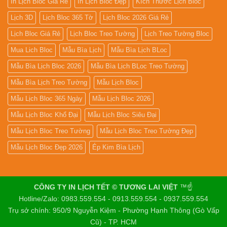
In Lịch Bloc Giá Rẻ
In Lịch Bloc Đẹp
Kích Thước Lịch Bloc
Lịch 3D
Lịch Bloc 365 Tờ
Lịch Bloc 2026 Giá Rẻ
Lịch Bloc Giá Rẻ
Lịch Bloc Treo Tường
Lịch Treo Tường Bloc
Mua Lich Bloc
Mẫu Bìa Lịch
Mẫu Bìa Lịch BLoc
Mẫu Bìa Lịch Bloc 2026
Mẫu Bìa Lịch BLoc Treo Tường
Mẫu Bìa Lịch Treo Tường
Mẫu Lịch Bloc
Mẫu Lịch Bloc 365 Ngày
Mẫu Lịch Bloc 2026
Mẫu Lịch Bloc Khổ Đại
Mẫu Lịch Bloc Siêu Đại
Mẫu Lịch Bloc Treo Tường
Mẫu Lịch Bloc Treo Tường Đẹp
Mẫu Lịch Bloc Đẹp 2026
Ép Kim Bìa Lịch
CÔNG TY IN LỊCH TẾT © TƯƠNG LAI VIỆT
™☝️
Hotline/Zalo: 0983.559.554 - 0913.559.554 - 0937.559.554
Trụ sở chính: 950/9 Nguyễn Kiệm - Phường Hạnh Thông (Gò Vấp
Cũ) - TP. HCM