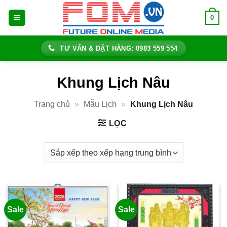
Bỏ
0
qua
nội
dung
TƯ VẤN & ĐẶT HÀNG: 0983 559 554
Khung Lịch Nâu
Trang chủ
»
Mẫu Lịch
»
Khung Lịch Nâu
LỌC
Sale
Sale