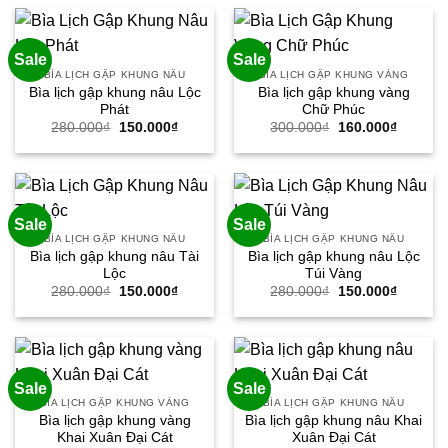
280.000₫.
là:
250.000₫.
là:
150.000₫.
130.000
Sale
Sale
BÌA LỊCH GẬP KHUNG NÂU
BÌA LỊCH GẬP KHUNG VÀNG
Bìa lịch gập khung nâu Lộc
Bìa lịch gập khung vàng
Phát
Chữ Phúc
Giá
Giá
Giá
Giá
280.000
₫
150.000
₫
300.000
₫
160.000
₫
gốc
hiện
gốc
hiện
là:
tại
là:
tại
280.000₫.
là:
300.000₫.
là:
150.000₫.
160.000
Sale
Sale
BÌA LỊCH GẬP KHUNG NÂU
BÌA LỊCH GẬP KHUNG NÂU
Bìa lịch gập khung nâu Tài
Bìa lịch gập khung nâu Lộc
Lộc
Túi Vàng
Giá
Giá
Giá
Giá
280.000
₫
150.000
₫
280.000
₫
150.000
₫
gốc
hiện
gốc
hiện
là:
tại
là:
tại
280.000₫.
là:
280.000₫.
là:
150.000₫.
150.000
Sale
Sale
BÌA LỊCH GẬP KHUNG VÀNG
BÌA LỊCH GẬP KHUNG NÂU
Bìa lịch gập khung vàng
Bìa lịch gập khung nâu Khai
Khai Xuân Đại Cát
Xuân Đại Cát