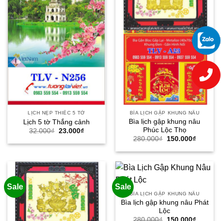
LỊCH NẸP THIẾC 5 TỜ
BÌA LỊCH GẬP KHUNG NÂU
Bìa lịch gập khung nâu
Lịch 5 tờ Thắng cảnh
Phúc Lộc Thọ
Giá
Giá
32.000
₫
23.000
₫
gốc
hiện
Giá
Giá
280.000
₫
150.000
₫
là:
tại
gốc
hiện
32.000₫.
là:
là:
tại
23.000₫.
280.000₫.
là:
150.000
Sale
Sale
BÌA LỊCH GẬP KHUNG NÂU
Bìa lịch gập khung nâu Phát
Lộc
Giá
Giá
280.000
₫
150.000
₫