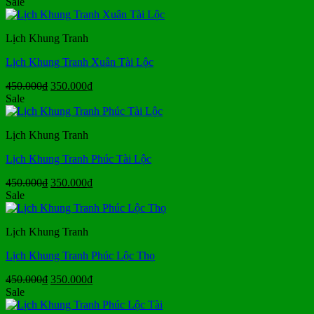
Sale
theo
xếp
hạng
Lịch Khung Tranh
trung
bình
Lịch Khung Tranh Xuân Tài Lộc
Giá
Giá
450.000
₫
350.000
₫
gốc
hiện
Sale
là:
tại
450.000₫.
là:
Lịch Khung Tranh
350.000₫.
Lịch Khung Tranh Phúc Tài Lộc
Giá
Giá
450.000
₫
350.000
₫
gốc
hiện
Sale
là:
tại
450.000₫.
là:
Lịch Khung Tranh
350.000₫.
Lịch Khung Tranh Phúc Lộc Thọ
Giá
Giá
450.000
₫
350.000
₫
gốc
hiện
Sale
là:
tại