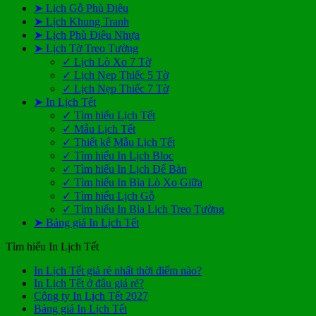
➤ Lịch Gỗ Phù Điêu
➤ Lịch Khung Tranh
➤ Lịch Phù Điêu Nhựa
➤ Lịch Tờ Treo Tường
✓ Lịch Lò Xo 7 Tờ
✓ Lịch Nẹp Thiếc 5 Tờ
✓ Lịch Nẹp Thiếc 7 Tờ
➤ In Lịch Tết
✓ Tìm hiểu Lịch Tết
✓ Mẫu Lịch Tết
✓ Thiết kế Mẫu Lịch Tết
✓ Tìm hiểu In Lịch Bloc
✓ Tìm hiểu In Lịch Để Bàn
✓ Tìm hiểu In Bìa Lò Xo Giữa
✓ Tìm hiểu Lịch Gỗ
✓ Tìm hiểu In Bìa Lịch Treo Tường
➤ Bảng giá In Lịch Tết
Tìm hiểu In Lịch Tết
Không
In Lịch Tết giá rẻ nhất thời điểm nào?
Không
có
In Lịch Tết ở đâu giá rẻ?
có
Không
bình
Công ty In Lịch Tết 2027
Không
bình
có
luận
Bảng giá In Lịch Tết