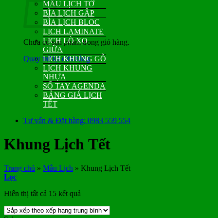
MẪU LỊCH TỜ
BÌA LỊCH GẬP
BÌA LỊCH BLOC
LỊCH LAMINATE
LỊCH LÒ XO
Chưa có sản phẩm trong giỏ hàng.
GIỮA
Quay trở lại cửa hàng
LỊCH KHUNG GỖ
LỊCH KHUNG
NHỰA
SỔ TAY AGENDA
BẢNG GIÁ LỊCH
TẾT
Tư vấn & Đặt hàng: 0983 559 554
Khung Lịch Tết
Trang chủ
»
Mẫu Lịch
»
Khung Lịch Tết
Lọc
Đã
Hiển thị tất cả 15 kết quả
sắp
xếp