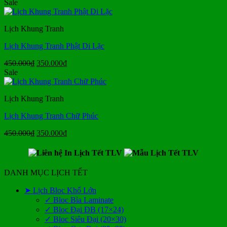
gốc
hiện
Sale
là:
tại
450.000₫.
là:
Lịch Khung Tranh
350.000₫.
Lịch Khung Tranh Phật Di Lặc
Giá
Giá
450.000
₫
350.000
₫
gốc
hiện
Sale
là:
tại
450.000₫.
là:
Lịch Khung Tranh
350.000₫.
Lịch Khung Tranh Chữ Phúc
Giá
Giá
450.000
₫
350.000
₫
gốc
hiện
là:
tại
450.000₫.
là:
350.000₫.
DANH MỤC LỊCH TẾT
➤ Lịch Bloc Khổ Lớn
✓ Bloc Bìa Laminate
✓ Bloc Đại ĐB (17×24)
✓ Bloc Siêu Đại (20×30)