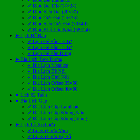
✓ Bloc Đại ĐB (17×24)
✓ Bloc Siêu Đại (20×30)
✓ Bloc Cực Đại (25×35)
✓ Bloc Siêu Cực Đại (30×40)
✓ Bloc Khổ Lớn Nhất (38×54)
➤ Lịch Để Bàn
✓ Lịch Để Bàn 13 Tờ
✓ Lịch Để Bàn 15 Tờ
✓ Lịch Để Bàn Đứng
➤ Bìa Lịch Treo Tường
✓ Bìa Lịch Metalize
✓ Bìa Lịch Bế Nổi
✓ Bìa Lịch Chữ Nổi
✓ Bìa Lịch Offset 35×50
✓ Bìa Lịch Offset 40×60
➤ Lịch 52 Tuần
➤ Bìa Lịch Gập
✓ Bìa Lịch Gập Laminate
✓ Bìa Lịch Gập Khung Nâu
✓ Bìa Lịch Gập Khung Vàng
➤ Lịch Lò Xo Giữa
✓ Lò Xo Giữa Mini
✓ Lò Xo Giữa Bộ Số