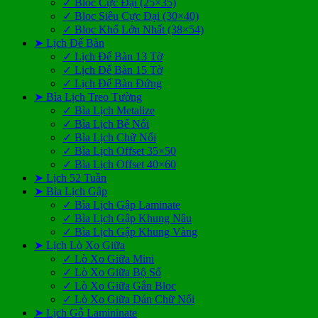
✓ Bloc Cực Đại (25×35)
✓ Bloc Siêu Cực Đại (30×40)
✓ Bloc Khổ Lớn Nhất (38×54)
➤ Lịch Để Bàn
✓ Lịch Để Bàn 13 Tờ
✓ Lịch Để Bàn 15 Tờ
✓ Lịch Để Bàn Đứng
➤ Bìa Lịch Treo Tường
✓ Bìa Lịch Metalize
✓ Bìa Lịch Bế Nổi
✓ Bìa Lịch Chữ Nổi
✓ Bìa Lịch Offset 35×50
✓ Bìa Lịch Offset 40×60
➤ Lịch 52 Tuần
➤ Bìa Lịch Gập
✓ Bìa Lịch Gập Laminate
✓ Bìa Lịch Gập Khung Nâu
✓ Bìa Lịch Gập Khung Vàng
➤ Lịch Lò Xo Giữa
✓ Lò Xo Giữa Mini
✓ Lò Xo Giữa Bộ Số
✓ Lò Xo Giữa Gắn Bloc
✓ Lò Xo Giữa Dán Chữ Nổi
➤ Lịch Gỗ Lamininate