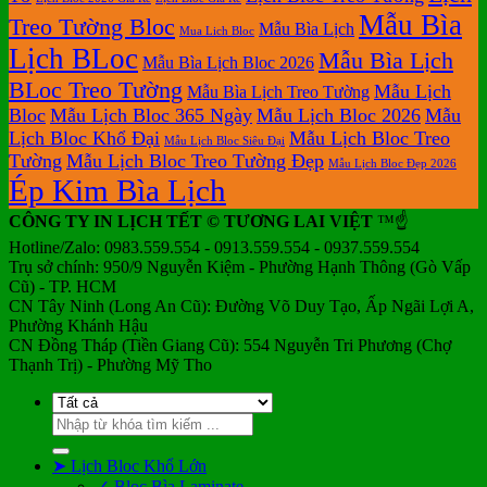
Mẫu Bìa
Treo Tường Bloc
Mẫu Bìa Lịch
Mua Lich Bloc
Lịch BLoc
Mẫu Bìa Lịch
Mẫu Bìa Lịch Bloc 2026
BLoc Treo Tường
Mẫu Lịch
Mẫu Bìa Lịch Treo Tường
Bloc
Mẫu Lịch Bloc 365 Ngày
Mẫu Lịch Bloc 2026
Mẫu
Lịch Bloc Khổ Đại
Mẫu Lịch Bloc Treo
Mẫu Lịch Bloc Siêu Đại
Tường
Mẫu Lịch Bloc Treo Tường Đẹp
Mẫu Lịch Bloc Đẹp 2026
Ép Kim Bìa Lịch
CÔNG TY IN LỊCH TẾT © TƯƠNG LAI VIỆT
™☝️
Hotline/Zalo: 0983.559.554 - 0913.559.554 - 0937.559.554
Trụ sở chính: 950/9 Nguyễn Kiệm - Phường Hạnh Thông (Gò Vấp
Cũ) - TP. HCM
CN Tây Ninh (Long An Cũ): Đường Võ Duy Tạo, Ấp Ngãi Lợi A,
Phường Khánh Hậu
CN Đồng Tháp (Tiền Giang Cũ): 554 Nguyễn Tri Phương (Chợ
Thạnh Trị) - Phường Mỹ Tho
Tìm
kiếm:
➤ Lịch Bloc Khổ Lớn
✓ Bloc Bìa Laminate