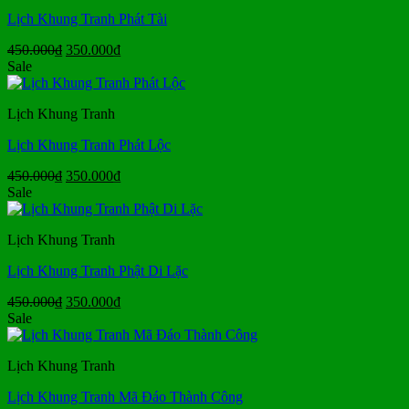
Lịch Khung Tranh Phát Tài
Giá
Giá
450.000
₫
350.000
₫
gốc
hiện
Sale
là:
tại
450.000₫.
là:
Lịch Khung Tranh
350.000₫.
Lịch Khung Tranh Phát Lộc
Giá
Giá
450.000
₫
350.000
₫
gốc
hiện
Sale
là:
tại
450.000₫.
là:
Lịch Khung Tranh
350.000₫.
Lịch Khung Tranh Phật Di Lặc
Giá
Giá
450.000
₫
350.000
₫
gốc
hiện
Sale
là:
tại
450.000₫.
là:
Lịch Khung Tranh
350.000₫.
Lịch Khung Tranh Mã Đáo Thành Công