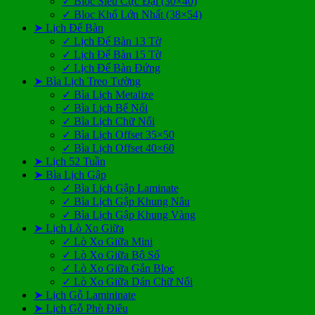
✓ Bloc Siêu Cực Đại (30×40)
✓ Bloc Khổ Lớn Nhất (38×54)
➤ Lịch Để Bàn
✓ Lịch Để Bàn 13 Tờ
✓ Lịch Để Bàn 15 Tờ
✓ Lịch Để Bàn Đứng
➤ Bìa Lịch Treo Tường
✓ Bìa Lịch Metalize
✓ Bìa Lịch Bế Nổi
✓ Bìa Lịch Chữ Nổi
✓ Bìa Lịch Offset 35×50
✓ Bìa Lịch Offset 40×60
➤ Lịch 52 Tuần
➤ Bìa Lịch Gập
✓ Bìa Lịch Gập Laminate
✓ Bìa Lịch Gập Khung Nâu
✓ Bìa Lịch Gập Khung Vàng
➤ Lịch Lò Xo Giữa
✓ Lò Xo Giữa Mini
✓ Lò Xo Giữa Bộ Số
✓ Lò Xo Giữa Gắn Bloc
✓ Lò Xo Giữa Dán Chữ Nổi
➤ Lịch Gỗ Lamininate
➤ Lịch Gỗ Phù Điêu