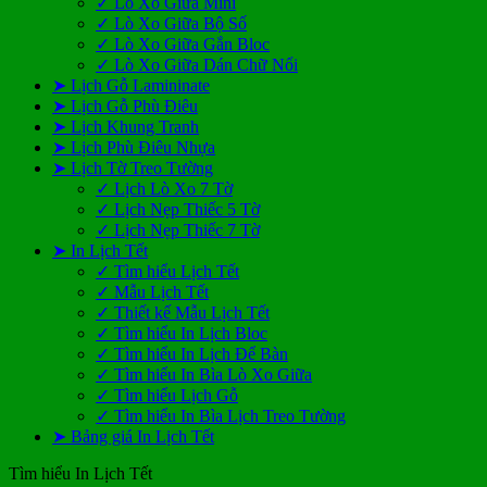
✓ Lò Xo Giữa Mini
✓ Lò Xo Giữa Bộ Số
✓ Lò Xo Giữa Gắn Bloc
✓ Lò Xo Giữa Dán Chữ Nổi
➤ Lịch Gỗ Lamininate
➤ Lịch Gỗ Phù Điêu
➤ Lịch Khung Tranh
➤ Lịch Phù Điêu Nhựa
➤ Lịch Tờ Treo Tường
✓ Lịch Lò Xo 7 Tờ
✓ Lịch Nẹp Thiếc 5 Tờ
✓ Lịch Nẹp Thiếc 7 Tờ
➤ In Lịch Tết
✓ Tìm hiểu Lịch Tết
✓ Mẫu Lịch Tết
✓ Thiết kế Mẫu Lịch Tết
✓ Tìm hiểu In Lịch Bloc
✓ Tìm hiểu In Lịch Để Bàn
✓ Tìm hiểu In Bìa Lò Xo Giữa
✓ Tìm hiểu Lịch Gỗ
✓ Tìm hiểu In Bìa Lịch Treo Tường
➤ Bảng giá In Lịch Tết
Tìm hiểu In Lịch Tết