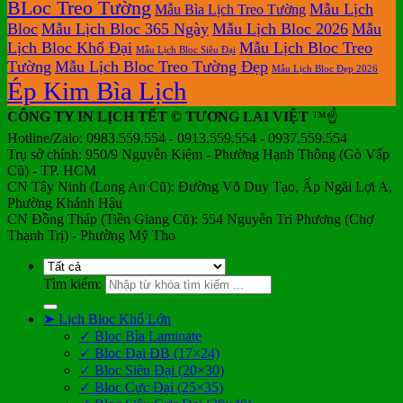
BLoc Treo Tường
Mẫu Lịch
Mẫu Bìa Lịch Treo Tường
Bloc
Mẫu Lịch Bloc 365 Ngày
Mẫu Lịch Bloc 2026
Mẫu
Lịch Bloc Khổ Đại
Mẫu Lịch Bloc Treo
Mẫu Lịch Bloc Siêu Đại
Tường
Mẫu Lịch Bloc Treo Tường Đẹp
Mẫu Lịch Bloc Đẹp 2026
Ép Kim Bìa Lịch
CÔNG TY IN LỊCH TẾT © TƯƠNG LAI VIỆT
™☝️
Hotline/Zalo: 0983.559.554 - 0913.559.554 - 0937.559.554
Trụ sở chính: 950/9 Nguyễn Kiệm - Phường Hạnh Thông (Gò Vấp
Cũ) - TP. HCM
CN Tây Ninh (Long An Cũ): Đường Võ Duy Tạo, Ấp Ngãi Lợi A,
Phường Khánh Hậu
CN Đồng Tháp (Tiền Giang Cũ): 554 Nguyễn Tri Phương (Chợ
Thạnh Trị) - Phường Mỹ Tho
Tìm kiếm:
➤ Lịch Bloc Khổ Lớn
✓ Bloc Bìa Laminate
✓ Bloc Đại ĐB (17×24)
✓ Bloc Siêu Đại (20×30)
✓ Bloc Cực Đại (25×35)