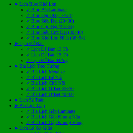
➤ Lịch Bloc Khổ Lớn
✓ Bloc Bìa Laminate
✓ Bloc Đại ĐB (17×24)
✓ Bloc Siêu Đại (20×30)
✓ Bloc Cực Đại (25×35)
✓ Bloc Siêu Cực Đại (30×40)
✓ Bloc Khổ Lớn Nhất (38×54)
➤ Lịch Để Bàn
✓ Lịch Để Bàn 13 Tờ
✓ Lịch Để Bàn 15 Tờ
✓ Lịch Để Bàn Đứng
➤ Bìa Lịch Treo Tường
✓ Bìa Lịch Metalize
✓ Bìa Lịch Bế Nổi
✓ Bìa Lịch Chữ Nổi
✓ Bìa Lịch Offset 35×50
✓ Bìa Lịch Offset 40×60
➤ Lịch 52 Tuần
➤ Bìa Lịch Gập
✓ Bìa Lịch Gập Laminate
✓ Bìa Lịch Gập Khung Nâu
✓ Bìa Lịch Gập Khung Vàng
➤ Lịch Lò Xo Giữa