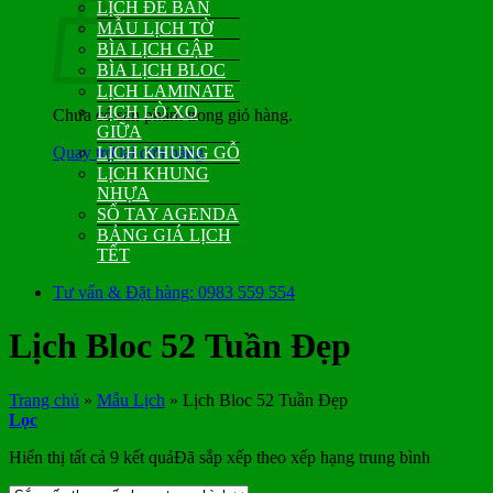
LỊCH ĐỂ BÀN
MẪU LỊCH TỜ
BÌA LỊCH GẬP
BÌA LỊCH BLOC
LỊCH LAMINATE
LỊCH LÒ XO
Chưa có sản phẩm trong giỏ hàng.
GIỮA
Quay trở lại cửa hàng
LỊCH KHUNG GỖ
LỊCH KHUNG
NHỰA
SỔ TAY AGENDA
BẢNG GIÁ LỊCH
TẾT
Tư vấn & Đặt hàng: 0983 559 554
Lịch Bloc 52 Tuần Đẹp
Trang chủ
»
Mẫu Lịch
»
Lịch Bloc 52 Tuần Đẹp
Lọc
Hiển thị tất cả 9 kết quả
Đã sắp xếp theo xếp hạng trung bình