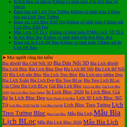
In lịch bloc tại tphcm
Không có bình luận
ở In lịch bloc tại
tphcm
Bảng báo giá Lịch Treo Tường
Không có bình luận
ở Bảng
báo giá Lịch Treo Tường
Bảng giá Lịch Bloc Khổ Đại
Không có bình luận
ở Bảng giá
Lịch Bloc Khổ Đại
Mẫu Lịch Tết TLV
Không có bình luận
ở Mẫu Lịch Tết TLV
In lịch Bloc đẹp
Không có bình luận
ở In lịch Bloc đẹp
Bảng giá In Lịch Để Bàn
Không có bình luận
ở Bảng giá In
Lịch Để Bàn
➤ Mọi người cũng tìm kiếm
Bìa Dán Nổi 3D
Bìa 40x60
Bìa Chữ Nổi 3D
Bìa Lịch 40x60
Bìa Lịch Bloc
Bìa Lịch Bloc Đẹp
Bìa Lịch Bế Nổi
Bìa Lịch Bế Nổi
3D
Bìa Lịch gắn Bloc
Bìa Lịch Treo Bloc
Bìa Lịch treo tường Đẹp
Bìa Lịch Xuân
Bìa Lịch Đẹp
Bìa Treo BLoc
Bìa Treo Lịch BLoc
Gia Công Bìa Lịch BLoc
Giá Bìa Lịch Bloc
Giá Lịch Bloc
Giá Lịch Bloc
In Lịch Bloc 2026
In Lịch Bloc Giá
2026
Giá Lịch Bloc Treo Tường
Rẻ
In Lịch Bloc Đẹp
Lịch Bloc 365
Lịch 3D
Kích Thước Lịch Bloc
Lịch
Tờ
Lịch Bloc Treo Tường
Lịch Bloc 2026 Giá Rẻ
Lịch Bloc Giá Rẻ
Mẫu Bìa
Treo Tường Bloc
Mẫu Bìa Lịch
Mua Lich Bloc
Lịch BLoc
Mẫu Bìa Lịch
Mẫu Bìa Lịch Bloc 2026