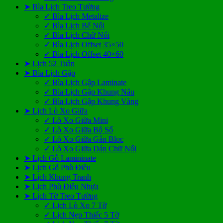
➤ Bìa Lịch Treo Tường
✓ Bìa Lịch Metalize
✓ Bìa Lịch Bế Nổi
✓ Bìa Lịch Chữ Nổi
✓ Bìa Lịch Offset 35×50
✓ Bìa Lịch Offset 40×60
➤ Lịch 52 Tuần
➤ Bìa Lịch Gập
✓ Bìa Lịch Gập Laminate
✓ Bìa Lịch Gập Khung Nâu
✓ Bìa Lịch Gập Khung Vàng
➤ Lịch Lò Xo Giữa
✓ Lò Xo Giữa Mini
✓ Lò Xo Giữa Bộ Số
✓ Lò Xo Giữa Gắn Bloc
✓ Lò Xo Giữa Dán Chữ Nổi
➤ Lịch Gỗ Lamininate
➤ Lịch Gỗ Phù Điêu
➤ Lịch Khung Tranh
➤ Lịch Phù Điêu Nhựa
➤ Lịch Tờ Treo Tường
✓ Lịch Lò Xo 7 Tờ
✓ Lịch Nẹp Thiếc 5 Tờ