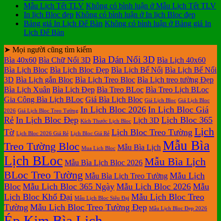
Mẫu Lịch Tết TLV
Không có bình luận
ở Mẫu Lịch Tết TLV
In lịch Bloc đẹp
Không có bình luận
ở In lịch Bloc đẹp
Bảng giá In Lịch Để Bàn
Không có bình luận
ở Bảng giá In
Lịch Để Bàn
➤ Mọi người cũng tìm kiếm
Bìa Dán Nổi 3D
Bìa 40x60
Bìa Chữ Nổi 3D
Bìa Lịch 40x60
Bìa Lịch Bloc
Bìa Lịch Bloc Đẹp
Bìa Lịch Bế Nổi
Bìa Lịch Bế Nổi
3D
Bìa Lịch gắn Bloc
Bìa Lịch Treo Bloc
Bìa Lịch treo tường Đẹp
Bìa Lịch Xuân
Bìa Lịch Đẹp
Bìa Treo BLoc
Bìa Treo Lịch BLoc
Gia Công Bìa Lịch BLoc
Giá Bìa Lịch Bloc
Giá Lịch Bloc
Giá Lịch Bloc
In Lịch Bloc 2026
In Lịch Bloc Giá
2026
Giá Lịch Bloc Treo Tường
Rẻ
In Lịch Bloc Đẹp
Lịch Bloc 365
Lịch 3D
Kích Thước Lịch Bloc
Lịch
Tờ
Lịch Bloc Treo Tường
Lịch Bloc 2026 Giá Rẻ
Lịch Bloc Giá Rẻ
Mẫu Bìa
Treo Tường Bloc
Mẫu Bìa Lịch
Mua Lich Bloc
Lịch BLoc
Mẫu Bìa Lịch
Mẫu Bìa Lịch Bloc 2026
BLoc Treo Tường
Mẫu Lịch
Mẫu Bìa Lịch Treo Tường
Bloc
Mẫu Lịch Bloc 365 Ngày
Mẫu Lịch Bloc 2026
Mẫu
Lịch Bloc Khổ Đại
Mẫu Lịch Bloc Treo
Mẫu Lịch Bloc Siêu Đại
Tường
Mẫu Lịch Bloc Treo Tường Đẹp
Mẫu Lịch Bloc Đẹp 2026
Ép Kim Bìa Lịch