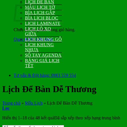
LỊCH ĐỂ BÀN
MẪU LỊCH TỜ
BÌA LỊCH GẬP
BÌA LỊCH BLOC
LỊCH LAMINATE
LỊCH LÒ XO
Chưa có sản phẩm trong giỏ hàng.
GIỮA
Quay trở lại cửa hàng
LỊCH KHUNG GỖ
LỊCH KHUNG
NHỰA
SỔ TAY AGENDA
BẢNG GIÁ LỊCH
TẾT
Tư vấn & Đặt hàng: 0983 559 554
Lịch Để Bàn Dễ Thương
Trang chủ
»
Mẫu Lịch
»
Lịch Để Bàn Dễ Thương
Lọc
Hiển thị 1–18 của 48 kết quả
Đã sắp xếp theo xếp hạng trung bình