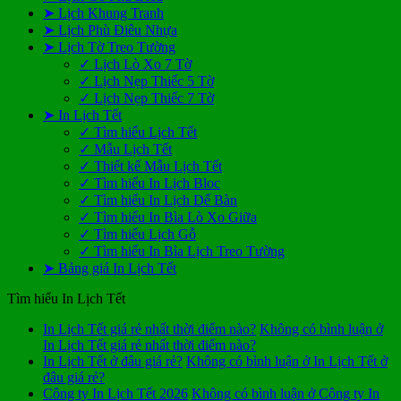
➤ Lịch Khung Tranh
➤ Lịch Phù Điêu Nhựa
➤ Lịch Tờ Treo Tường
✓ Lịch Lò Xo 7 Tờ
✓ Lịch Nẹp Thiếc 5 Tờ
✓ Lịch Nẹp Thiếc 7 Tờ
➤ In Lịch Tết
✓ Tìm hiểu Lịch Tết
✓ Mẫu Lịch Tết
✓ Thiết kế Mẫu Lịch Tết
✓ Tìm hiểu In Lịch Bloc
✓ Tìm hiểu In Lịch Để Bàn
✓ Tìm hiểu In Bìa Lò Xo Giữa
✓ Tìm hiểu Lịch Gỗ
✓ Tìm hiểu In Bìa Lịch Treo Tường
➤ Bảng giá In Lịch Tết
Tìm hiểu In Lịch Tết
In Lịch Tết giá rẻ nhất thời điểm nào?
Không có bình luận
ở
In Lịch Tết giá rẻ nhất thời điểm nào?
In Lịch Tết ở đâu giá rẻ?
Không có bình luận
ở In Lịch Tết ở
đâu giá rẻ?
Công ty In Lịch Tết 2026
Không có bình luận
ở Công ty In