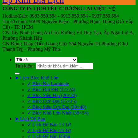
CÔNG TY IN LỊCH TẾT © TƯƠNG LAI VIỆT
™☝️
Hotline/Zalo: 0983.559.554 - 0913.559.554 - 0937.559.554
Trụ sở chính: 950/9 Nguyễn Kiệm - Phường Hạnh Thông (Gò Vấp
Cũ) - TP. HCM
CN Tây Ninh (Long An Cũ): Đường Võ Duy Tạo, Ấp Ngãi Lợi A,
Phường Khánh Hậu
CN Đồng Tháp (Tiền Giang Cũ): 554 Nguyễn Tri Phương (Chợ
Thạnh Trị) - Phường Mỹ Tho
Tìm kiếm:
➤ Lịch Bloc Khổ Lớn
✓ Bloc Bìa Laminate
✓ Bloc Đại ĐB (17×24)
✓ Bloc Siêu Đại (20×30)
✓ Bloc Cực Đại (25×35)
✓ Bloc Siêu Cực Đại (30×40)
✓ Bloc Khổ Lớn Nhất (38×54)
➤ Lịch Để Bàn
✓ Lịch Để Bàn 13 Tờ
✓ Lịch Để Bàn 15 Tờ
✓ Lịch Để Bàn Đứng