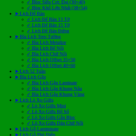
✓ Bloc Siêu Cực Đại (30×40)
✓ Bloc Khổ Lớn Nhất (38×54)
➤ Lịch Để Bàn
✓ Lịch Để Bàn 13 Tờ
✓ Lịch Để Bàn 15 Tờ
✓ Lịch Để Bàn Đứng
➤ Bìa Lịch Treo Tường
✓ Bìa Lịch Metalize
✓ Bìa Lịch Bế Nổi
✓ Bìa Lịch Chữ Nổi
✓ Bìa Lịch Offset 35×50
✓ Bìa Lịch Offset 40×60
➤ Lịch 52 Tuần
➤ Bìa Lịch Gập
✓ Bìa Lịch Gập Laminate
✓ Bìa Lịch Gập Khung Nâu
✓ Bìa Lịch Gập Khung Vàng
➤ Lịch Lò Xo Giữa
✓ Lò Xo Giữa Mini
✓ Lò Xo Giữa Bộ Số
✓ Lò Xo Giữa Gắn Bloc
✓ Lò Xo Giữa Dán Chữ Nổi
➤ Lịch Gỗ Lamininate
➤ Lịch Gỗ Phù Điêu