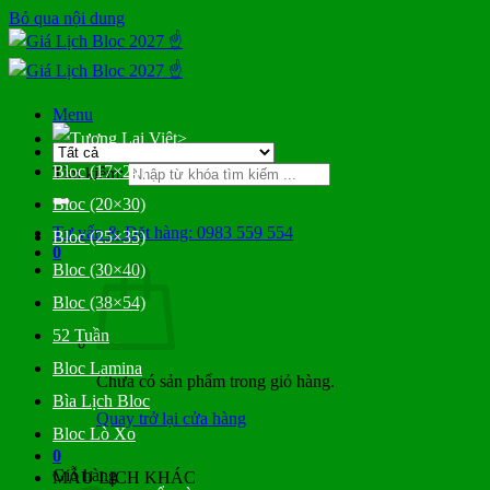
Bỏ qua nội dung
Menu
>
Bloc (17×24)
Tìm kiếm:
Bloc (20×30)
Tư vấn & Đặt hàng: 0983 559 554
Bloc (25×35)
0
Bloc (30×40)
Bloc (38×54)
52 Tuần
Bloc Lamina
Chưa có sản phẩm trong giỏ hàng.
Bìa Lịch Bloc
Quay trở lại cửa hàng
Bloc Lò Xo
0
Giỏ hàng
MẪU LỊCH KHÁC