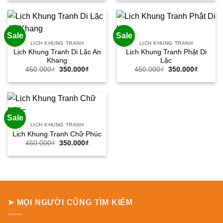
là:
tại
là:
tại
450.000₫.
là:
450.000₫.
là:
350.000₫.
350.000
Sale
Sale
LỊCH KHUNG TRANH
LỊCH KHUNG TRANH
Lịch Khung Tranh Di Lặc An
Lịch Khung Tranh Phật Di
Khang
Lặc
Giá
Giá
Giá
Giá
450.000
₫
350.000
₫
450.000
₫
350.000
₫
gốc
hiện
gốc
hiện
là:
tại
là:
tại
450.000₫.
là:
450.000₫.
là:
350.000₫.
350.000
Sale
LỊCH KHUNG TRANH
Lịch Khung Tranh Chữ Phúc
Giá
Giá
450.000
₫
350.000
₫
gốc
hiện
là:
tại
450.000₫.
là:
350.000₫.
➤ MỌI NGƯỜI CŨNG TÌM KIẾM