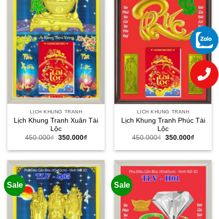
LỊCH KHUNG TRANH
LỊCH KHUNG TRANH
Lịch Khung Tranh Xuân Tài
Lịch Khung Tranh Phúc Tài
Lộc
Lộc
Giá
Giá
Giá
Giá
450.000
₫
350.000
₫
450.000
₫
350.000
₫
gốc
hiện
gốc
hiện
là:
tại
là:
tại
450.000₫.
là:
450.000₫.
là:
350.000₫.
350.000
Sale
Sale