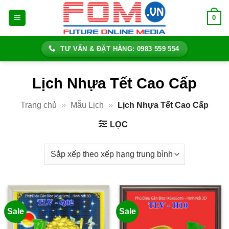
Bỏ
0
qua
nội
dung
TƯ VẤN & ĐẶT HÀNG: 0983 559 554
Lịch Nhựa Tết Cao Cấp
Trang chủ
»
Mẫu Lịch
»
Lịch Nhựa Tết Cao Cấp
LỌC
Sale
Sale