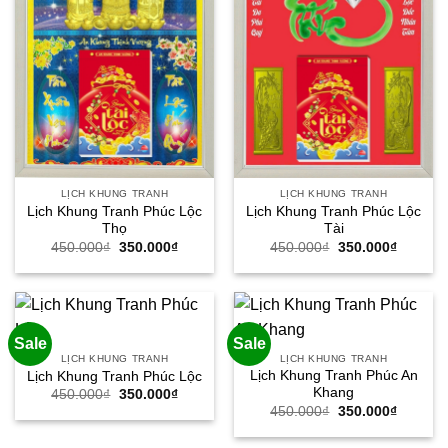
LỊCH KHUNG TRANH
LỊCH KHUNG TRANH
Lịch Khung Tranh Phúc Lộc
Lịch Khung Tranh Phúc Lộc
Thọ
Tài
Giá
Giá
Giá
Giá
450.000
₫
350.000
₫
450.000
₫
350.000
₫
gốc
hiện
gốc
hiện
là:
tại
là:
tại
450.000₫.
là:
450.000₫.
là:
350.000₫.
350.000
Sale
Sale
LỊCH KHUNG TRANH
LỊCH KHUNG TRANH
Lịch Khung Tranh Phúc An
Lịch Khung Tranh Phúc Lộc
Khang
Giá
Giá
450.000
₫
350.000
₫
gốc
hiện
Giá
Giá
450.000
₫
350.000
₫
là:
tại
gốc
hiện
450.000₫.
là:
là:
tại
350.000₫.