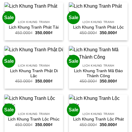
450.000₫.
là:
350.000
Sale
Sale
LỊCH KHUNG TRANH
LỊCH KHUNG TRANH
Lịch Khung Tranh Phát Tài
Lịch Khung Tranh Phát Lộc
Giá
Giá
Giá
Giá
450.000
₫
350.000
₫
450.000
₫
350.000
₫
gốc
hiện
gốc
hiện
là:
tại
là:
tại
450.000₫.
là:
450.000₫.
là:
350.000₫.
350.000
Sale
Sale
LỊCH KHUNG TRANH
LỊCH KHUNG TRANH
Lịch Khung Tranh Phật Di
Lịch Khung Tranh Mã Đáo
Lặc
Thành Công
Giá
Giá
Giá
Giá
450.000
₫
350.000
₫
450.000
₫
350.000
₫
gốc
hiện
gốc
hiện
là:
tại
là:
tại
450.000₫.
là:
450.000₫.
là:
350.000₫.
350.000
Sale
Sale
LỊCH KHUNG TRANH
LỊCH KHUNG TRANH
Lịch Khung Tranh Lộc Phúc
Lịch Khung Tranh Lộc Phát
Giá
Giá
Giá
Giá
450.000
₫
350.000
₫
450.000
₫
350.000
₫
gốc
hiện
gốc
hiện