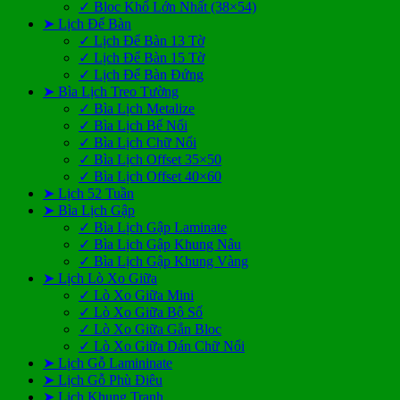
✓ Bloc Khổ Lớn Nhất (38×54)
➤ Lịch Để Bàn
✓ Lịch Để Bàn 13 Tờ
✓ Lịch Để Bàn 15 Tờ
✓ Lịch Để Bàn Đứng
➤ Bìa Lịch Treo Tường
✓ Bìa Lịch Metalize
✓ Bìa Lịch Bế Nổi
✓ Bìa Lịch Chữ Nổi
✓ Bìa Lịch Offset 35×50
✓ Bìa Lịch Offset 40×60
➤ Lịch 52 Tuần
➤ Bìa Lịch Gập
✓ Bìa Lịch Gập Laminate
✓ Bìa Lịch Gập Khung Nâu
✓ Bìa Lịch Gập Khung Vàng
➤ Lịch Lò Xo Giữa
✓ Lò Xo Giữa Mini
✓ Lò Xo Giữa Bộ Số
✓ Lò Xo Giữa Gắn Bloc
✓ Lò Xo Giữa Dán Chữ Nổi
➤ Lịch Gỗ Lamininate
➤ Lịch Gỗ Phù Điêu
➤ Lịch Khung Tranh