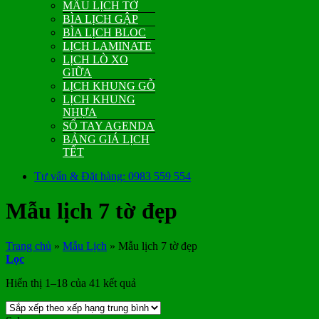
MẪU LỊCH TỜ
BÌA LỊCH GẬP
BÌA LỊCH BLOC
LỊCH LAMINATE
LỊCH LÒ XO
GIỮA
LỊCH KHUNG GỖ
LỊCH KHUNG
NHỰA
SỔ TAY AGENDA
BẢNG GIÁ LỊCH
TẾT
Tư vấn & Đặt hàng: 0983 559 554
Mẫu lịch 7 tờ đẹp
Trang chủ
»
Mẫu Lịch
»
Mẫu lịch 7 tờ đẹp
Lọc
Đã
Hiển thị 1–18 của 41 kết quả
sắp
xếp