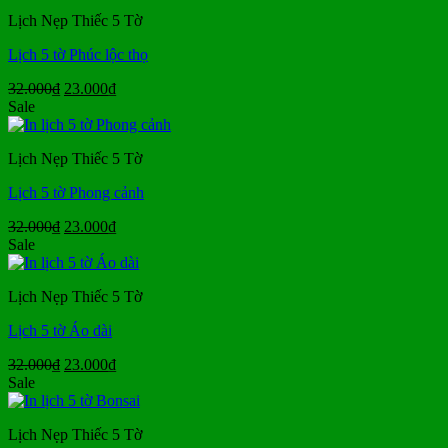
40.000₫.
là:
Lịch Nẹp Thiếc 5 Tờ
29.000₫.
Lịch 5 tờ Phúc lộc thọ
Giá
Giá
32.000
₫
23.000
₫
gốc
hiện
Sale
là:
tại
32.000₫.
là:
Lịch Nẹp Thiếc 5 Tờ
23.000₫.
Lịch 5 tờ Phong cảnh
Giá
Giá
32.000
₫
23.000
₫
gốc
hiện
Sale
là:
tại
32.000₫.
là:
Lịch Nẹp Thiếc 5 Tờ
23.000₫.
Lịch 5 tờ Áo dài
Giá
Giá
32.000
₫
23.000
₫
gốc
hiện
Sale
là:
tại
32.000₫.
là:
Lịch Nẹp Thiếc 5 Tờ
23.000₫.