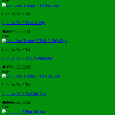
Sale
theo
xếp
hạng
Lịch Lò Xo 7 Tờ
trung
bình
Lịch Lò Xo 7 Tờ Sen Việt
Giá
Giá
40.000
₫
29.000
₫
gốc
hiện
Sale
là:
tại
40.000₫.
là:
Lịch Lò Xo 7 Tờ
29.000₫.
Lịch Lò Xo 7 Tờ Lời Phật Dạy
Giá
Giá
40.000
₫
29.000
₫
gốc
hiện
Sale
là:
tại
40.000₫.
là:
Lịch Lò Xo 7 Tờ
29.000₫.
Lịch Lò Xo 7 Tờ Chú Tiểu
Giá
Giá
40.000
₫
29.000
₫
gốc
hiện
Sale
là:
tại