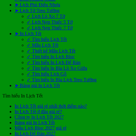
➤ Lịch Phù Điêu Nhựa
➤ Lịch Tờ Treo Tường
✓ Lịch Lò Xo 7 Tờ
✓ Lịch Nẹp Thiếc 5 Tờ
✓ Lịch Nẹp Thiếc 7 Tờ
➤ In Lịch Tết
✓ Tìm hiểu Lịch Tết
✓ Mẫu Lịch Tết
✓ Thiết kế Mẫu Lịch Tết
✓ Tìm hiểu In Lịch Bloc
✓ Tìm hiểu In Lịch Để Bàn
✓ Tìm hiểu In Bìa Lò Xo Giữa
✓ Tìm hiểu Lịch Gỗ
✓ Tìm hiểu In Bìa Lịch Treo Tường
➤ Bảng giá In Lịch Tết
Tìm hiểu In Lịch Tết
Không
In Lịch Tết giá rẻ nhất thời điểm nào?
Không
có
In Lịch Tết ở đâu giá rẻ?
có
Không
bình
Công ty In Lịch Tết 2027
Không
bình
có
luận
Bảng giá In Lịch Tết
ở
có
luận
bình
Không
Mẫu Lịch Bloc 2027 giá rẻ
ở
In
bình
Không
luận
có
In Lịch Để Bàn 2027