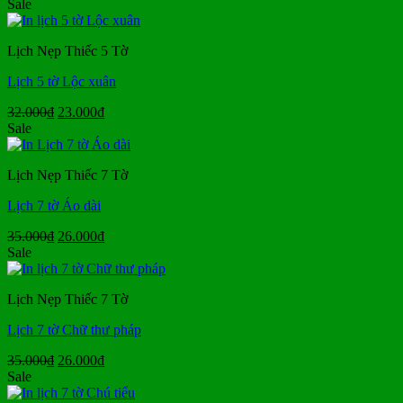
gốc
hiện
Sale
là:
tại
32.000₫.
là:
Lịch Nẹp Thiếc 5 Tờ
23.000₫.
Lịch 5 tờ Lộc xuân
Giá
Giá
32.000
₫
23.000
₫
gốc
hiện
Sale
là:
tại
32.000₫.
là:
Lịch Nẹp Thiếc 7 Tờ
23.000₫.
Lịch 7 tờ Áo dài
Giá
Giá
35.000
₫
26.000
₫
gốc
hiện
Sale
là:
tại
35.000₫.
là:
Lịch Nẹp Thiếc 7 Tờ
26.000₫.
Lịch 7 tờ Chữ thư pháp
Giá
Giá
35.000
₫
26.000
₫
gốc
hiện
Sale
là:
tại