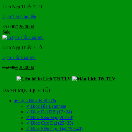
35.000₫.
là:
Lịch Nẹp Thiếc 7 Tờ
26.000₫.
Lịch 7 tờ Chú tiểu
Giá
Giá
35.000
₫
26.000
₫
gốc
hiện
Sale
là:
tại
35.000₫.
là:
Lịch Nẹp Thiếc 7 Tờ
26.000₫.
Lịch 7 tờ Hoa sen
Giá
Giá
35.000
₫
26.000
₫
gốc
hiện
là:
tại
35.000₫.
là:
26.000₫.
DANH MỤC LỊCH TẾT
➤ Lịch Bloc Khổ Lớn
✓ Bloc Bìa Laminate
✓ Bloc Đại ĐB (17×24)
✓ Bloc Siêu Đại (20×30)
✓ Bloc Cực Đại (25×35)
✓ Bloc Siêu Cực Đại (30×40)