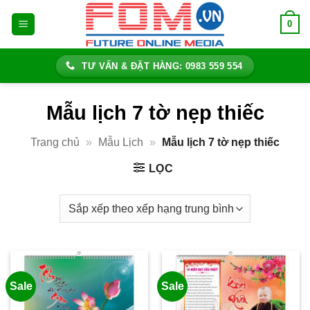
Bỏ
0
qua
nội
dung
TƯ VẤN & ĐẶT HÀNG: 0983 559 554
Mẫu lịch 7 tờ nẹp thiếc
Trang chủ
»
Mẫu Lịch
»
Mẫu lịch 7 tờ nẹp thiếc
LỌC
Sale
Sale