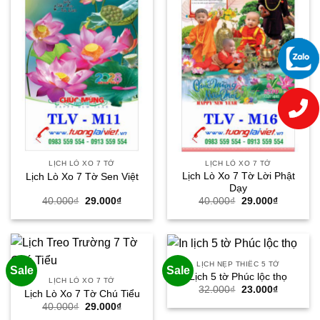
LỊCH LÒ XO 7 TỜ
LỊCH LÒ XO 7 TỜ
Lịch Lò Xo 7 Tờ Lời Phật
Lịch Lò Xo 7 Tờ Sen Việt
Dạy
Giá
Giá
Giá
Giá
40.000
₫
29.000
₫
40.000
₫
29.000
₫
gốc
hiện
gốc
hiện
là:
tại
là:
tại
40.000₫.
là:
40.000₫.
là:
29.000₫.
29.000₫.
LỊCH NẸP THIẾC 5 TỜ
Sale
Sale
Lịch 5 tờ Phúc lộc thọ
LỊCH LÒ XO 7 TỜ
Giá
Giá
32.000
₫
23.000
₫
Lịch Lò Xo 7 Tờ Chú Tiểu
gốc
hiện
Giá
Giá
40.000
₫
29.000
₫
là:
tại
gốc
hiện
32.000₫.
là: