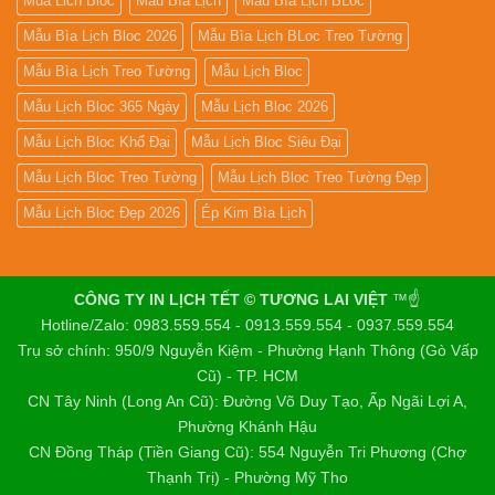
Mua Lich Bloc
Mẫu Bìa Lịch
Mẫu Bìa Lịch BLoc
Mẫu Bìa Lịch Bloc 2026
Mẫu Bìa Lịch BLoc Treo Tường
Mẫu Bìa Lịch Treo Tường
Mẫu Lịch Bloc
Mẫu Lịch Bloc 365 Ngày
Mẫu Lịch Bloc 2026
Mẫu Lịch Bloc Khổ Đại
Mẫu Lịch Bloc Siêu Đại
Mẫu Lịch Bloc Treo Tường
Mẫu Lịch Bloc Treo Tường Đẹp
Mẫu Lịch Bloc Đẹp 2026
Ép Kim Bìa Lịch
CÔNG TY IN LỊCH TẾT © TƯƠNG LAI VIỆT
™☝️
Hotline/Zalo: 0983.559.554 - 0913.559.554 - 0937.559.554
Trụ sở chính: 950/9 Nguyễn Kiệm - Phường Hạnh Thông (Gò Vấp
Cũ) - TP. HCM
CN Tây Ninh (Long An Cũ): Đường Võ Duy Tạo, Ấp Ngãi Lợi A,
Phường Khánh Hậu
CN Đồng Tháp (Tiền Giang Cũ): 554 Nguyễn Tri Phương (Chợ
Thạnh Trị) - Phường Mỹ Tho