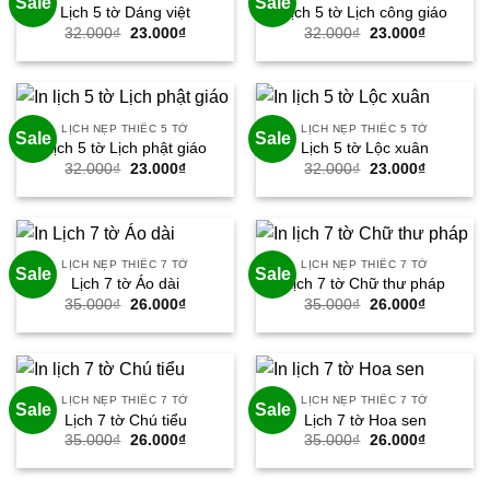
Sale
Sale
Lịch 5 tờ Dáng việt
Lịch 5 tờ Lịch công giáo
Giá
Giá
Giá
Giá
32.000
₫
23.000
₫
32.000
₫
23.000
₫
gốc
hiện
gốc
hiện
là:
tại
là:
tại
32.000₫.
là:
32.000₫.
là:
23.000₫.
23.000₫.
LỊCH NẸP THIẾC 5 TỜ
LỊCH NẸP THIẾC 5 TỜ
Sale
Sale
Lịch 5 tờ Lịch phật giáo
Lịch 5 tờ Lộc xuân
Giá
Giá
Giá
Giá
32.000
₫
23.000
₫
32.000
₫
23.000
₫
gốc
hiện
gốc
hiện
là:
tại
là:
tại
32.000₫.
là:
32.000₫.
là:
23.000₫.
23.000₫.
LỊCH NẸP THIẾC 7 TỜ
LỊCH NẸP THIẾC 7 TỜ
Sale
Sale
Lịch 7 tờ Áo dài
Lịch 7 tờ Chữ thư pháp
Giá
Giá
Giá
Giá
35.000
₫
26.000
₫
35.000
₫
26.000
₫
gốc
hiện
gốc
hiện
là:
tại
là:
tại
35.000₫.
là:
35.000₫.
là:
26.000₫.
26.000₫.
LỊCH NẸP THIẾC 7 TỜ
LỊCH NẸP THIẾC 7 TỜ
Sale
Sale
Lịch 7 tờ Chú tiểu
Lịch 7 tờ Hoa sen
Giá
Giá
Giá
Giá
35.000
₫
26.000
₫
35.000
₫
26.000
₫
gốc
hiện
gốc
hiện
là:
tại
là:
tại
35.000₫.
là:
35.000₫.
là: