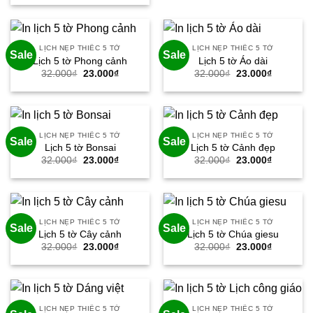
là:
tại
23.000₫.
40.000₫.
là:
29.000₫.
LỊCH NẸP THIẾC 5 TỜ
LỊCH NẸP THIẾC 5 TỜ
Sale
Sale
Lịch 5 tờ Phong cảnh
Lịch 5 tờ Áo dài
Giá
Giá
Giá
Giá
32.000
₫
23.000
₫
32.000
₫
23.000
₫
gốc
hiện
gốc
hiện
là:
tại
là:
tại
32.000₫.
là:
32.000₫.
là:
23.000₫.
23.000₫.
LỊCH NẸP THIẾC 5 TỜ
LỊCH NẸP THIẾC 5 TỜ
Sale
Sale
Lịch 5 tờ Bonsai
Lịch 5 tờ Cảnh đẹp
Giá
Giá
Giá
Giá
32.000
₫
23.000
₫
32.000
₫
23.000
₫
gốc
hiện
gốc
hiện
là:
tại
là:
tại
32.000₫.
là:
32.000₫.
là:
23.000₫.
23.000₫.
LỊCH NẸP THIẾC 5 TỜ
LỊCH NẸP THIẾC 5 TỜ
Sale
Sale
Lịch 5 tờ Cây cảnh
Lịch 5 tờ Chúa giesu
Giá
Giá
Giá
Giá
32.000
₫
23.000
₫
32.000
₫
23.000
₫
gốc
hiện
gốc
hiện
là:
tại
là:
tại
32.000₫.
là:
32.000₫.
là:
23.000₫.
23.000₫.
LỊCH NẸP THIẾC 5 TỜ
LỊCH NẸP THIẾC 5 TỜ