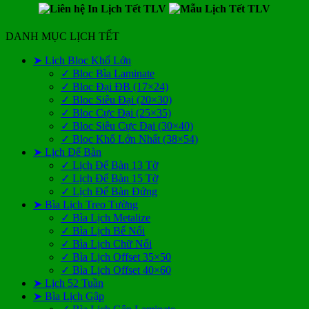
DANH MỤC LỊCH TẾT
➤ Lịch Bloc Khổ Lớn
✓ Bloc Bìa Laminate
✓ Bloc Đại ĐB (17×24)
✓ Bloc Siêu Đại (20×30)
✓ Bloc Cực Đại (25×35)
✓ Bloc Siêu Cực Đại (30×40)
✓ Bloc Khổ Lớn Nhất (38×54)
➤ Lịch Để Bàn
✓ Lịch Để Bàn 13 Tờ
✓ Lịch Để Bàn 15 Tờ
✓ Lịch Để Bàn Đứng
➤ Bìa Lịch Treo Tường
✓ Bìa Lịch Metalize
✓ Bìa Lịch Bế Nổi
✓ Bìa Lịch Chữ Nổi
✓ Bìa Lịch Offset 35×50
✓ Bìa Lịch Offset 40×60
➤ Lịch 52 Tuần
➤ Bìa Lịch Gập