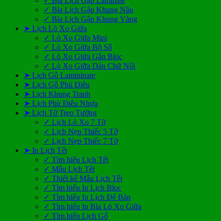
✓ Bìa Lịch Gập Laminate
✓ Bìa Lịch Gập Khung Nâu
✓ Bìa Lịch Gập Khung Vàng
➤ Lịch Lò Xo Giữa
✓ Lò Xo Giữa Mini
✓ Lò Xo Giữa Bộ Số
✓ Lò Xo Giữa Gắn Bloc
✓ Lò Xo Giữa Dán Chữ Nổi
➤ Lịch Gỗ Lamininate
➤ Lịch Gỗ Phù Điêu
➤ Lịch Khung Tranh
➤ Lịch Phù Điêu Nhựa
➤ Lịch Tờ Treo Tường
✓ Lịch Lò Xo 7 Tờ
✓ Lịch Nẹp Thiếc 5 Tờ
✓ Lịch Nẹp Thiếc 7 Tờ
➤ In Lịch Tết
✓ Tìm hiểu Lịch Tết
✓ Mẫu Lịch Tết
✓ Thiết kế Mẫu Lịch Tết
✓ Tìm hiểu In Lịch Bloc
✓ Tìm hiểu In Lịch Để Bàn
✓ Tìm hiểu In Bìa Lò Xo Giữa
✓ Tìm hiểu Lịch Gỗ