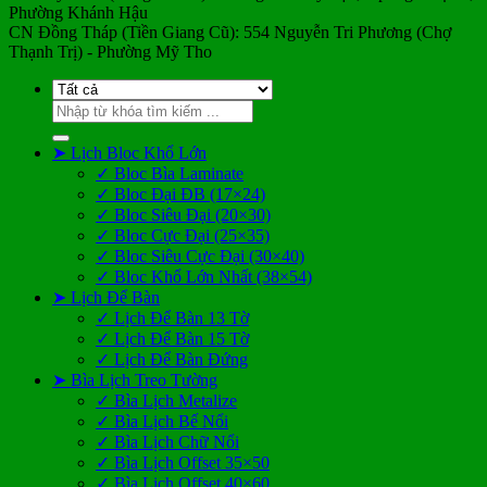
Phường Khánh Hậu
CN Đồng Tháp (Tiền Giang Cũ): 554 Nguyễn Tri Phương (Chợ
Thạnh Trị) - Phường Mỹ Tho
Tìm
kiếm:
➤ Lịch Bloc Khổ Lớn
✓ Bloc Bìa Laminate
✓ Bloc Đại ĐB (17×24)
✓ Bloc Siêu Đại (20×30)
✓ Bloc Cực Đại (25×35)
✓ Bloc Siêu Cực Đại (30×40)
✓ Bloc Khổ Lớn Nhất (38×54)
➤ Lịch Để Bàn
✓ Lịch Để Bàn 13 Tờ
✓ Lịch Để Bàn 15 Tờ
✓ Lịch Để Bàn Đứng
➤ Bìa Lịch Treo Tường
✓ Bìa Lịch Metalize
✓ Bìa Lịch Bế Nổi
✓ Bìa Lịch Chữ Nổi
✓ Bìa Lịch Offset 35×50
✓ Bìa Lịch Offset 40×60