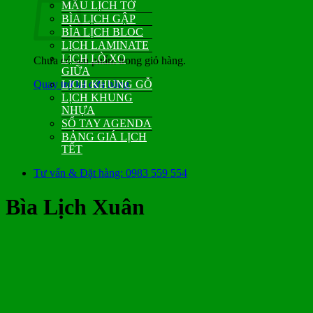
MẪU LỊCH TỜ
BÌA LỊCH GẬP
BÌA LỊCH BLOC
LỊCH LAMINATE
LỊCH LÒ XO
Chưa có sản phẩm trong giỏ hàng.
GIỮA
Quay trở lại cửa hàng
LỊCH KHUNG GỖ
LỊCH KHUNG
NHỰA
SỔ TAY AGENDA
BẢNG GIÁ LỊCH
TẾT
Tư vấn & Đặt hàng: 0983 559 554
Bìa Lịch Xuân