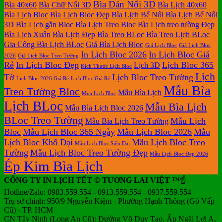
ở
Mẫu
tại
giá
nay
giá
tại
Bìa Dán Nổi 3D
luận
Bìa 40x60
Bìa Chữ Nổi 3D
Bìa Lịch 40x60
In
Lịch
tphcm
ở
Lịch
Lịch
tphcm
Bìa Lịch Bloc
Bìa Lịch Bloc Đẹp
Bìa Lịch Bế Nổi
Bìa Lịch Bế Nổi
lịch
Tết
Bảng
Bloc
Treo
3D
Bìa Lịch gắn Bloc
Bìa Lịch Treo Bloc
Bìa Lịch treo tường Đẹp
Bloc
TLV
giá
Khổ
Tường
Bìa Lịch Xuân
Bìa Lịch Đẹp
Bìa Treo BLoc
Bìa Treo Lịch BLoc
đẹp
In
Đại
Gia Công Bìa Lịch BLoc
Giá Bìa Lịch Bloc
Giá Lịch Bloc
Giá Lịch Bloc
Lịch
In Lịch Bloc 2026
In Lịch Bloc Giá
Để
2026
Giá Lịch Bloc Treo Tường
Rẻ
In Lịch Bloc Đẹp
Lịch Bloc 365
Lịch 3D
Bàn
Kích Thước Lịch Bloc
Lịch
Tờ
Lịch Bloc Treo Tường
Lịch Bloc 2026 Giá Rẻ
Lịch Bloc Giá Rẻ
Mẫu Bìa
Treo Tường Bloc
Mẫu Bìa Lịch
Mua Lich Bloc
Lịch BLoc
Mẫu Bìa Lịch
Mẫu Bìa Lịch Bloc 2026
BLoc Treo Tường
Mẫu Lịch
Mẫu Bìa Lịch Treo Tường
Bloc
Mẫu Lịch Bloc 365 Ngày
Mẫu Lịch Bloc 2026
Mẫu
Lịch Bloc Khổ Đại
Mẫu Lịch Bloc Treo
Mẫu Lịch Bloc Siêu Đại
Tường
Mẫu Lịch Bloc Treo Tường Đẹp
Mẫu Lịch Bloc Đẹp 2026
Ép Kim Bìa Lịch
CÔNG TY IN LỊCH TẾT © TƯƠNG LAI VIỆT
™☝️
Hotline/Zalo: 0983.559.554 - 0913.559.554 - 0937.559.554
Trụ sở chính: 950/9 Nguyễn Kiệm - Phường Hạnh Thông (Gò Vấp
Cũ) - TP. HCM
CN Tây Ninh (Long An Cũ): Đường Võ Duy Tạo, Ấp Ngãi Lợi A,