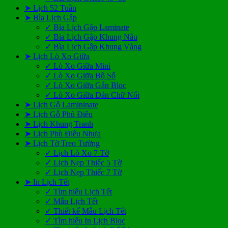
➤ Lịch 52 Tuần
➤ Bìa Lịch Gập
✓ Bìa Lịch Gập Laminate
✓ Bìa Lịch Gập Khung Nâu
✓ Bìa Lịch Gập Khung Vàng
➤ Lịch Lò Xo Giữa
✓ Lò Xo Giữa Mini
✓ Lò Xo Giữa Bộ Số
✓ Lò Xo Giữa Gắn Bloc
✓ Lò Xo Giữa Dán Chữ Nổi
➤ Lịch Gỗ Lamininate
➤ Lịch Gỗ Phù Điêu
➤ Lịch Khung Tranh
➤ Lịch Phù Điêu Nhựa
➤ Lịch Tờ Treo Tường
✓ Lịch Lò Xo 7 Tờ
✓ Lịch Nẹp Thiếc 5 Tờ
✓ Lịch Nẹp Thiếc 7 Tờ
➤ In Lịch Tết
✓ Tìm hiểu Lịch Tết
✓ Mẫu Lịch Tết
✓ Thiết kế Mẫu Lịch Tết
✓ Tìm hiểu In Lịch Bloc