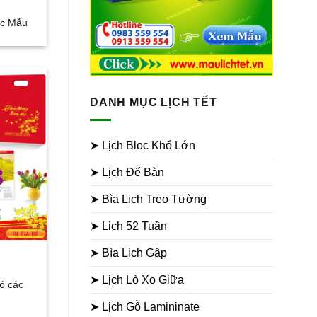
các Mẫu
DANH MỤC LỊCH TẾT
➤ Lịch Bloc Khổ Lớn
➤ Lịch Để Bàn
➤ Bìa Lịch Treo Tường
➤ Lịch 52 Tuần
➤ Bìa Lịch Gập
➤ Lịch Lò Xo Giữa
có các
➤ Lịch Gỗ Lamininate