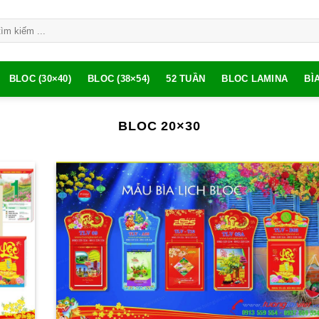
BLOC (30×40)
BLOC (38×54)
52 TUẦN
BLOC LAMINA
BÌ
BLOC 20×30