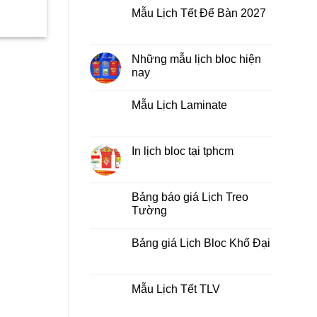
có
xo
Mẫu Lịch Tết Để Bàn 2027
bình
giữa
luận
bộ
Không
ở
số
có
Tìm
bình
kiếm
luận
Những mẫu lịch bloc hiện
địa
ở
chỉ
nay
Mẫu
in
Lịch
lịch
Không
Tết
tết
có
Để
Mẫu Lịch Laminate
tại
bình
Bàn
tphcm
luận
2027
Không
ở
có
Những
bình
mẫu
luận
In lịch bloc tại tphcm
lịch
ở
bloc
Mẫu
Không
hiện
Lịch
có
nay
Laminate
bình
luận
Bảng báo giá Lịch Treo
ở
Tường
In
lịch
Không
bloc
có
tại
Bảng giá Lịch Bloc Khổ Đại
bình
tphcm
luận
Không
ở
có
Bảng
bình
báo
luận
Mẫu Lịch Tết TLV
giá
ở
Lịch
Bảng
Không
Treo
giá
có
Tường