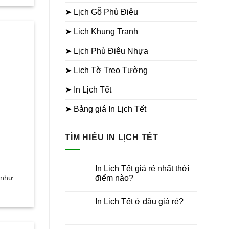
➤ Lịch Gỗ Phù Điêu
➤ Lịch Khung Tranh
➤ Lịch Phù Điêu Nhựa
➤ Lịch Tờ Treo Tường
➤ In Lịch Tết
➤ Bảng giá In Lịch Tết
TÌM HIỂU IN LỊCH TẾT
In Lịch Tết giá rẻ nhất thời
 như:
điểm nào?
Không
có
In Lịch Tết ở đâu giá rẻ?
bình
luận
Không
ở
có
In
bình
Lịch