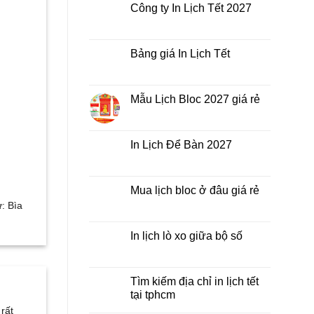
luận
Công ty In Lịch Tết 2027
Tết
ở
giá
In
Không
rẻ
Lịch
có
nhất
Tết
bình
thời
ở
luận
Bảng giá In Lịch Tết
điểm
đâu
ở
nào?
giá
Công
Không
rẻ?
ty
có
In
bình
Lịch
luận
Mẫu Lịch Bloc 2027 giá rẻ
Tết
ở
2027
Bảng
Không
giá
có
In
bình
Lịch
luận
In Lịch Để Bàn 2027
Tết
ở
Mẫu
Không
Lịch
có
Bloc
bình
2027
luận
Mua lịch bloc ở đâu giá rẻ
giá
ở
rẻ
In
: Bìa
Không
Lịch
có
Để
bình
Bàn
luận
In lịch lò xo giữa bộ số
2027
ở
Mua
Không
lịch
có
bloc
bình
ở
luận
Tìm kiếm địa chỉ in lịch tết
đâu
ở
tại tphcm
giá
In
rẻ
lịch
Không
 rất
lò