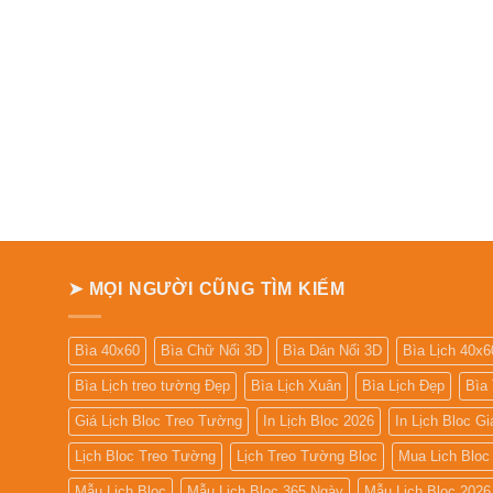
➤ MỌI NGƯỜI CŨNG TÌM KIẾM
Bìa 40x60
Bìa Chữ Nổi 3D
Bìa Dán Nổi 3D
Bìa Lịch 40x6
Bìa Lịch treo tường Đẹp
Bìa Lịch Xuân
Bìa Lịch Đẹp
Bìa
Giá Lịch Bloc Treo Tường
In Lịch Bloc 2026
In Lịch Bloc G
Lịch Bloc Treo Tường
Lịch Treo Tường Bloc
Mua Lich Bloc
Mẫu Lịch Bloc
Mẫu Lịch Bloc 365 Ngày
Mẫu Lịch Bloc 2026