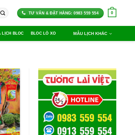
0
TƯ VẤN & ĐẶT HÀNG: 0983 559 554
MẪU LỊCH KHÁC
A LỊCH BLOC
BLOC LÒ XO