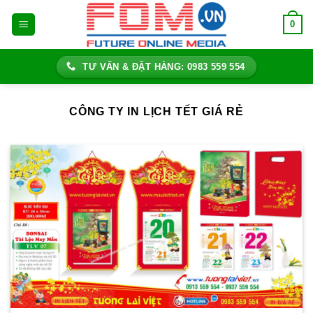
Bỏ
0
qua
nội
dung
TƯ VẤN & ĐẶT HÀNG: 0983 559 554
CÔNG TY IN LỊCH TẾT GIÁ RẺ