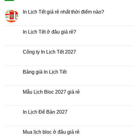
In Lịch Tết giá rẻ nhất thời điểm nào?
Không
có
bình
luận
In Lịch Tết ở đâu giá rẻ?
ở
In
Không
Lịch
có
Tết
bình
giá
luận
Công ty In Lịch Tết 2027
rẻ
ở
nhất
In
Không
thời
Lịch
có
điểm
Tết
bình
nào?
ở
luận
Bảng giá In Lịch Tết
đâu
ở
giá
Công
Không
rẻ?
ty
có
In
bình
Lịch
luận
Mẫu Lịch Bloc 2027 giá rẻ
Tết
ở
2027
Bảng
Không
giá
có
In
bình
Lịch
luận
In Lịch Để Bàn 2027
Tết
ở
Mẫu
Không
Lịch
có
Bloc
bình
2027
luận
Mua lịch bloc ở đâu giá rẻ
giá
ở