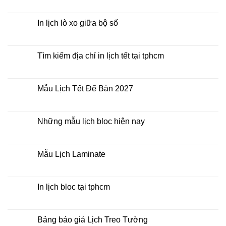
rẻ
In
Không
Lịch
có
Để
bình
Bàn
luận
In lịch lò xo giữa bộ số
2027
ở
Mua
Không
lịch
có
bloc
bình
ở
luận
Tìm kiếm địa chỉ in lịch tết tại tphcm
đâu
ở
giá
In
Không
rẻ
lịch
có
lò
bình
xo
luận
Mẫu Lịch Tết Để Bàn 2027
giữa
ở
bộ
Tìm
Không
số
kiếm
có
địa
bình
chỉ
luận
Những mẫu lịch bloc hiện nay
in
ở
lịch
Mẫu
Không
tết
Lịch
có
tại
Tết
bình
tphcm
Để
luận
Mẫu Lịch Laminate
Bàn
ở
2027
Những
Không
mẫu
có
lịch
bình
bloc
luận
In lịch bloc tại tphcm
hiện
ở
nay
Mẫu
Không
Lịch
có
Laminate
bình
luận
Bảng báo giá Lịch Treo Tường
ở