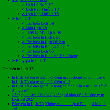
✓ Lịch Lò Xo 7 Tờ
✓ Lịch Nẹp Thiếc 5 Tờ
✓ Lịch Nẹp Thiếc 7 Tờ
➤ In Lịch Tết
✓ Tìm hiểu Lịch Tết
✓ Mẫu Lịch Tết
✓ Thiết kế Mẫu Lịch Tết
✓ Tìm hiểu In Lịch Bloc
✓ Tìm hiểu In Lịch Để Bàn
✓ Tìm hiểu In Bìa Lò Xo Giữa
✓ Tìm hiểu Lịch Gỗ
✓ Tìm hiểu In Bìa Lịch Treo Tường
➤ Bảng giá In Lịch Tết
Tìm hiểu In Lịch Tết
In Lịch Tết giá rẻ nhất thời điểm nào?
Không có bình luận
ở
In Lịch Tết giá rẻ nhất thời điểm nào?
In Lịch Tết ở đâu giá rẻ?
Không có bình luận
ở In Lịch Tết ở
đâu giá rẻ?
Công ty In Lịch Tết 2027
Không có bình luận
ở Công ty In
Lịch Tết 2027
Bảng giá In Lịch Tết
Không có bình luận
ở Bảng giá In Lịch
Tết