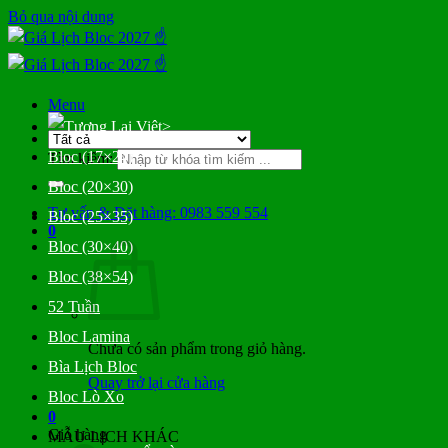
Bỏ qua nội dung
Menu
>
Bloc (17×24)
Tìm kiếm:
Bloc (20×30)
Tư vấn & Đặt hàng: 0983 559 554
Bloc (25×35)
0
Bloc (30×40)
Bloc (38×54)
52 Tuần
Bloc Lamina
Chưa có sản phẩm trong giỏ hàng.
Bìa Lịch Bloc
Quay trở lại cửa hàng
Bloc Lò Xo
0
Giỏ hàng
MẪU LỊCH KHÁC