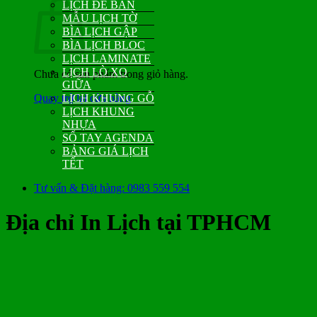
LỊCH ĐỂ BÀN
MẪU LỊCH TỜ
BÌA LỊCH GẬP
BÌA LỊCH BLOC
LỊCH LAMINATE
LỊCH LÒ XO
Chưa có sản phẩm trong giỏ hàng.
GIỮA
Quay trở lại cửa hàng
LỊCH KHUNG GỖ
LỊCH KHUNG
NHỰA
SỔ TAY AGENDA
BẢNG GIÁ LỊCH
TẾT
Tư vấn & Đặt hàng: 0983 559 554
Địa chỉ In Lịch tại TPHCM