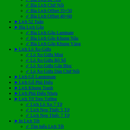
✓ Bìa Lịch Chữ Nổi
✓ Bìa Lịch Offset 35×50
✓ Bìa Lịch Offset 40×60
➤ Lịch 52 Tuần
➤ Bìa Lịch Gập
✓ Bìa Lịch Gập Laminate
✓ Bìa Lịch Gập Khung Nâu
✓ Bìa Lịch Gập Khung Vàng
➤ Lịch Lò Xo Giữa
✓ Lò Xo Giữa Mini
✓ Lò Xo Giữa Bộ Số
✓ Lò Xo Giữa Gắn Bloc
✓ Lò Xo Giữa Dán Chữ Nổi
➤ Lịch Gỗ Lamininate
➤ Lịch Gỗ Phù Điêu
➤ Lịch Khung Tranh
➤ Lịch Phù Điêu Nhựa
➤ Lịch Tờ Treo Tường
✓ Lịch Lò Xo 7 Tờ
✓ Lịch Nẹp Thiếc 5 Tờ
✓ Lịch Nẹp Thiếc 7 Tờ
➤ In Lịch Tết
✓ Tìm hiểu Lịch Tết