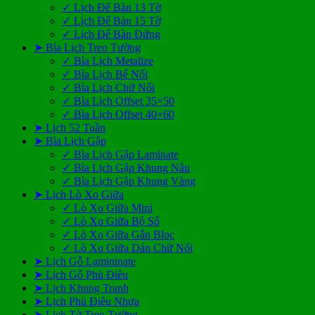
✓ Lịch Để Bàn 13 Tờ
✓ Lịch Để Bàn 15 Tờ
✓ Lịch Để Bàn Đứng
➤ Bìa Lịch Treo Tường
✓ Bìa Lịch Metalize
✓ Bìa Lịch Bế Nổi
✓ Bìa Lịch Chữ Nổi
✓ Bìa Lịch Offset 35×50
✓ Bìa Lịch Offset 40×60
➤ Lịch 52 Tuần
➤ Bìa Lịch Gập
✓ Bìa Lịch Gập Laminate
✓ Bìa Lịch Gập Khung Nâu
✓ Bìa Lịch Gập Khung Vàng
➤ Lịch Lò Xo Giữa
✓ Lò Xo Giữa Mini
✓ Lò Xo Giữa Bộ Số
✓ Lò Xo Giữa Gắn Bloc
✓ Lò Xo Giữa Dán Chữ Nổi
➤ Lịch Gỗ Lamininate
➤ Lịch Gỗ Phù Điêu
➤ Lịch Khung Tranh
➤ Lịch Phù Điêu Nhựa
➤ Lịch Tờ Treo Tường