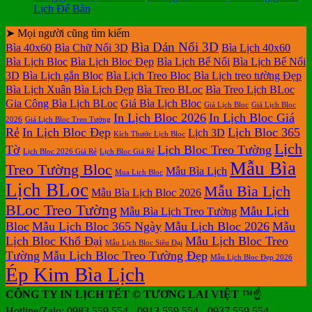
Lịch Để Bàn
➤ Mọi người cũng tìm kiếm
Bìa Dán Nổi 3D
Bìa 40x60
Bìa Chữ Nổi 3D
Bìa Lịch 40x60
Bìa Lịch Bloc
Bìa Lịch Bloc Đẹp
Bìa Lịch Bế Nổi
Bìa Lịch Bế Nổi
3D
Bìa Lịch gắn Bloc
Bìa Lịch Treo Bloc
Bìa Lịch treo tường Đẹp
Bìa Lịch Xuân
Bìa Lịch Đẹp
Bìa Treo BLoc
Bìa Treo Lịch BLoc
Gia Công Bìa Lịch BLoc
Giá Bìa Lịch Bloc
Giá Lịch Bloc
Giá Lịch Bloc
In Lịch Bloc 2026
In Lịch Bloc Giá
2026
Giá Lịch Bloc Treo Tường
Rẻ
In Lịch Bloc Đẹp
Lịch Bloc 365
Lịch 3D
Kích Thước Lịch Bloc
Lịch
Tờ
Lịch Bloc Treo Tường
Lịch Bloc 2026 Giá Rẻ
Lịch Bloc Giá Rẻ
Mẫu Bìa
Treo Tường Bloc
Mẫu Bìa Lịch
Mua Lich Bloc
Lịch BLoc
Mẫu Bìa Lịch
Mẫu Bìa Lịch Bloc 2026
BLoc Treo Tường
Mẫu Lịch
Mẫu Bìa Lịch Treo Tường
Bloc
Mẫu Lịch Bloc 365 Ngày
Mẫu Lịch Bloc 2026
Mẫu
Lịch Bloc Khổ Đại
Mẫu Lịch Bloc Treo
Mẫu Lịch Bloc Siêu Đại
Tường
Mẫu Lịch Bloc Treo Tường Đẹp
Mẫu Lịch Bloc Đẹp 2026
Ép Kim Bìa Lịch
CÔNG TY IN LỊCH TẾT © TƯƠNG LAI VIỆT
™☝️
Hotline/Zalo: 0983.559.554 - 0913.559.554 - 0937.559.554