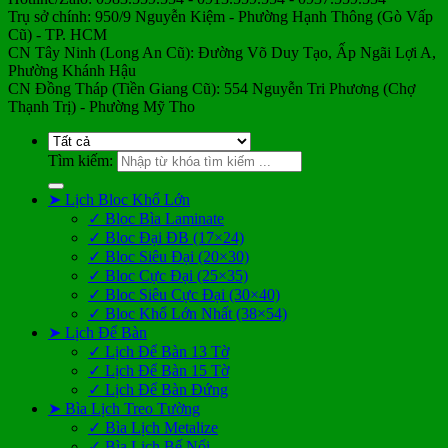
Trụ sở chính: 950/9 Nguyễn Kiệm - Phường Hạnh Thông (Gò Vấp
Cũ) - TP. HCM
CN Tây Ninh (Long An Cũ): Đường Võ Duy Tạo, Ấp Ngãi Lợi A,
Phường Khánh Hậu
CN Đồng Tháp (Tiền Giang Cũ): 554 Nguyễn Tri Phương (Chợ
Thạnh Trị) - Phường Mỹ Tho
Tìm kiếm:
➤ Lịch Bloc Khổ Lớn
✓ Bloc Bìa Laminate
✓ Bloc Đại ĐB (17×24)
✓ Bloc Siêu Đại (20×30)
✓ Bloc Cực Đại (25×35)
✓ Bloc Siêu Cực Đại (30×40)
✓ Bloc Khổ Lớn Nhất (38×54)
➤ Lịch Để Bàn
✓ Lịch Để Bàn 13 Tờ
✓ Lịch Để Bàn 15 Tờ
✓ Lịch Để Bàn Đứng
➤ Bìa Lịch Treo Tường
✓ Bìa Lịch Metalize
✓ Bìa Lịch Bế Nổi