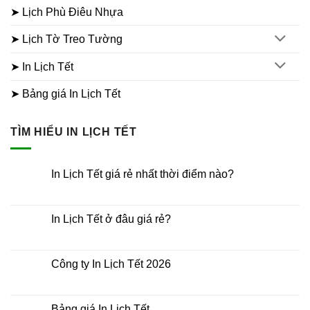
➤ Lịch Phù Điêu Nhựa
➤ Lịch Tờ Treo Tường
➤ In Lịch Tết
➤ Bảng giá In Lịch Tết
TÌM HIỂU IN LỊCH TẾT
In Lịch Tết giá rẻ nhất thời điểm nào?
Không
có
bình
luận
In Lịch Tết ở đâu giá rẻ?
ở
In
Không
Lịch
có
Tết
bình
giá
luận
Công ty In Lịch Tết 2026
rẻ
ở
nhất
In
Không
thời
Lịch
có
điểm
Tết
bình
nào?
ở
luận
Bảng giá In Lịch Tết