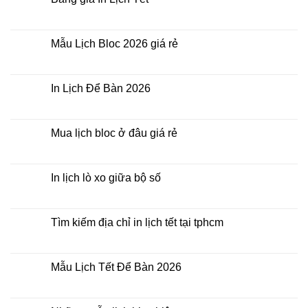
đâu
ở
giá
Công
Không
rẻ?
ty
có
In
bình
Lịch
luận
Mẫu Lịch Bloc 2026 giá rẻ
Tết
ở
2026
Bảng
Không
giá
có
In
bình
Lịch
luận
In Lịch Để Bàn 2026
Tết
ở
Mẫu
Không
Lịch
có
Bloc
bình
2026
luận
Mua lịch bloc ở đâu giá rẻ
giá
ở
rẻ
In
Không
Lịch
có
Để
bình
Bàn
luận
In lịch lò xo giữa bộ số
2026
ở
Mua
Không
lịch
có
bloc
bình
ở
luận
Tìm kiếm địa chỉ in lịch tết tại tphcm
đâu
ở
giá
In
Không
rẻ
lịch
có
lò
bình
xo
luận
Mẫu Lịch Tết Để Bàn 2026
giữa
ở
bộ
Tìm
Không
số
kiếm
có
địa
bình
chỉ