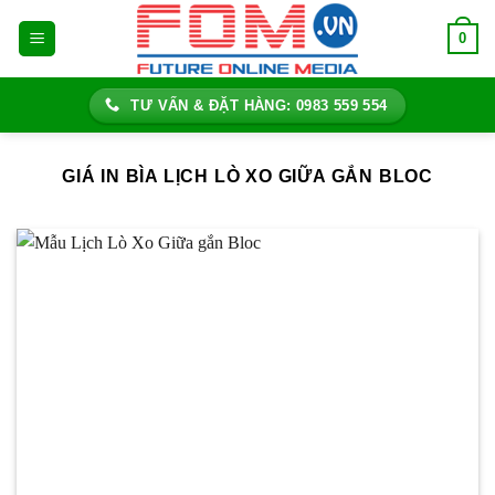
Bỏ
0
qua
nội
dung
TƯ VẤN & ĐẶT HÀNG: 0983 559 554
GIÁ IN BÌA LỊCH LÒ XO GIỮA GẮN BLOC