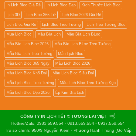
In Lịch Bloc Giá Rẻ
In Lịch Bloc Đẹp
Kích Thước Lịch Bloc
Lịch 3D
Lịch Bloc 365 Tờ
Lịch Bloc 2026 Giá Rẻ
Lịch Bloc Giá Rẻ
Lịch Bloc Treo Tường
Lịch Treo Tường Bloc
Mua Lich Bloc
Mẫu Bìa Lịch
Mẫu Bìa Lịch BLoc
Mẫu Bìa Lịch Bloc 2026
Mẫu Bìa Lịch BLoc Treo Tường
Mẫu Bìa Lịch Treo Tường
Mẫu Lịch Bloc
Mẫu Lịch Bloc 365 Ngày
Mẫu Lịch Bloc 2026
Mẫu Lịch Bloc Khổ Đại
Mẫu Lịch Bloc Siêu Đại
Mẫu Lịch Bloc Treo Tường
Mẫu Lịch Bloc Treo Tường Đẹp
Mẫu Lịch Bloc Đẹp 2026
Ép Kim Bìa Lịch
CÔNG TY IN LỊCH TẾT © TƯƠNG LAI VIỆT
™☝️
Hotline/Zalo: 0983.559.554 - 0913.559.554 - 0937.559.554
Trụ sở chính: 950/9 Nguyễn Kiệm - Phường Hạnh Thông (Gò Vấp