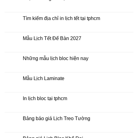
2027
ở
Mua
Không
lịch
có
bloc
bình
ở
luận
Tìm kiếm địa chỉ in lịch tết tại tphcm
đâu
ở
giá
In
Không
rẻ
lịch
có
lò
bình
xo
luận
Mẫu Lịch Tết Để Bàn 2027
giữa
ở
bộ
Tìm
Không
số
kiếm
có
địa
bình
chỉ
luận
Những mẫu lịch bloc hiện nay
in
ở
lịch
Mẫu
Không
tết
Lịch
có
tại
Tết
bình
tphcm
Để
luận
Mẫu Lịch Laminate
Bàn
ở
2027
Những
Không
mẫu
có
lịch
bình
bloc
luận
In lịch bloc tại tphcm
hiện
ở
nay
Mẫu
Không
Lịch
có
Laminate
bình
luận
Bảng báo giá Lịch Treo Tường
ở
In
Không
lịch
có
bloc
bình
tại
luận