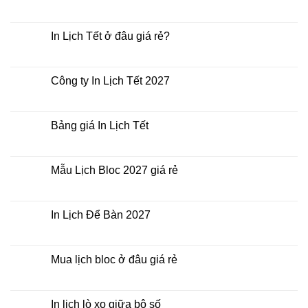
Không
có
bình
luận
In Lịch Tết ở đâu giá rẻ?
ở
In
Không
Lịch
có
Tết
bình
giá
luận
Công ty In Lịch Tết 2027
rẻ
ở
nhất
In
Không
thời
Lịch
có
điểm
Tết
bình
nào?
ở
luận
Bảng giá In Lịch Tết
đâu
ở
giá
Công
Không
rẻ?
ty
có
In
bình
Lịch
luận
Mẫu Lịch Bloc 2027 giá rẻ
Tết
ở
2027
Bảng
Không
giá
có
In
bình
Lịch
luận
In Lịch Để Bàn 2027
Tết
ở
Mẫu
Không
Lịch
có
Bloc
bình
2027
luận
Mua lịch bloc ở đâu giá rẻ
giá
ở
rẻ
In
Không
Lịch
có
Để
bình
Bàn
luận
In lịch lò xo giữa bộ số