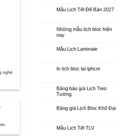
Không
lò
có
xo
Mẫu Lịch Tết Để Bàn 2027
bình
giữa
luận
bộ
Không
ở
số
có
Tìm
bình
kiếm
luận
Những mẫu lịch bloc hiện
địa
ở
chỉ
nay
Mẫu
in
Lịch
lịch
Không
Tết
tết
có
Để
Mẫu Lịch Laminate
tại
bình
Bàn
tphcm
luận
2027
Không
ở
có
Những
bình
mẫu
luận
In lịch bloc tại tphcm
lịch
ở
g nghệ
bloc
Mẫu
Không
hiện
Lịch
có
nay
Laminate
bình
luận
Bảng báo giá Lịch Treo
ở
Tường
In
lịch
Không
bloc
có
a
tại
Bảng giá Lịch Bloc Khổ Đại
bình
tphcm
luận
Không
ở
có
Bảng
bình
ược
báo
luận
Mẫu Lịch Tết TLV
giá
ở
Lịch
Bảng
Không
Treo