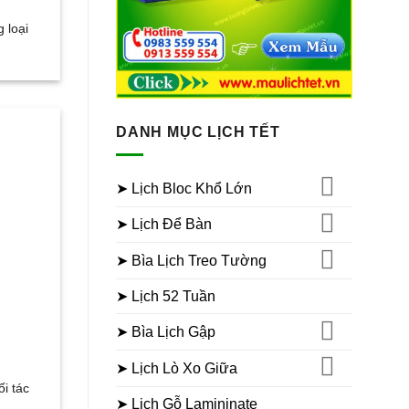
 loại
DANH MỤC LỊCH TẾT
➤ Lịch Bloc Khổ Lớn
➤ Lịch Để Bàn
➤ Bìa Lịch Treo Tường
➤ Lịch 52 Tuần
➤ Bìa Lịch Gập
➤ Lịch Lò Xo Giữa
i tác
➤ Lịch Gỗ Lamininate