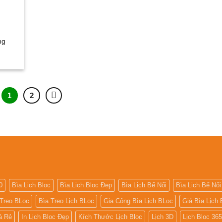
ng
1
2
0
Bìa Lịch Bloc
Bìa Lịch Bloc Đẹp
Bìa Lịch Bế Nổi
Bìa Lịch Bế Nổi
 Treo BLoc
Bìa Treo Lịch BLoc
Gia Công Bìa Lịch BLoc
Giá Bìa Lịch 
iá Rẻ
In Lịch Bloc Đẹp
Kích Thước Lịch Bloc
Lịch 3D
Lịch Bloc 36