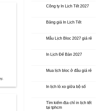
bình
Lịch
luận
Công ty In Lịch Tết 2027
Tết
ở
giá
In
Không
rẻ
Lịch
có
nhất
Tết
bình
thời
ở
luận
Bảng giá In Lịch Tết
điểm
đâu
ở
nào?
giá
Công
Không
rẻ?
ty
có
In
bình
Lịch
luận
Mẫu Lịch Bloc 2027 giá rẻ
Tết
ở
2027
Bảng
Không
giá
có
In
bình
Lịch
luận
In Lịch Để Bàn 2027
Tết
ở
Mẫu
Không
Lịch
có
Bloc
bình
2027
luận
Mua lịch bloc ở đâu giá rẻ
giá
ở
rẻ
In
Không
ày,
Lịch
có
Để
bình
Bàn
luận
In lịch lò xo giữa bộ số
2027
ở
Mua
Không
lịch
có
bloc
bình
ở
luận
Tìm kiếm địa chỉ in lịch tết
đâu
ở
tại tphcm
giá
In
rẻ
lịch