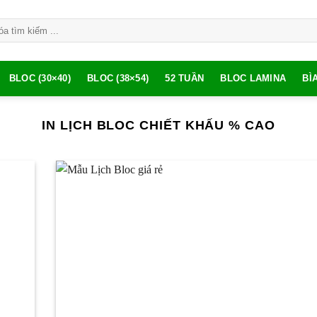
BLOC (30×40)
BLOC (38×54)
52 TUẦN
BLOC LAMINA
BÌ
IN LỊCH BLOC CHIẾT KHẤU % CAO