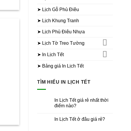
➤ Lịch Gỗ Phù Điêu
➤ Lịch Khung Tranh
➤ Lịch Phù Điêu Nhựa
➤ Lịch Tờ Treo Tường
➤ In Lịch Tết
➤ Bảng giá In Lịch Tết
TÌM HIỂU IN LỊCH TẾT
In Lịch Tết giá rẻ nhất thời
điểm nào?
Không
có
In Lịch Tết ở đâu giá rẻ?
bình
luận
Không
ở
có
In