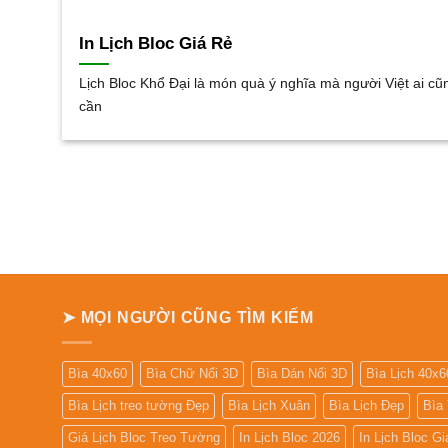
In Lịch Bloc Giá Rẻ
Lịch Bloc Khổ Đại là món quà ý nghĩa mà người Việt ai cũ
cần
➤ MỌI NGƯỜI CŨNG TÌM KIẾM
Bìa 40x60
Bìa Chữ Nổi 3D
Bìa Dán Nổi 3D
Bìa Lịch 40x6
Bìa Lịch treo tường Đẹp
Bìa Lịch Xuân
Bìa Lịch Đẹp
Bìa
Giá Lịch Bloc Treo Tường
In Lịch Bloc 2026
In Lịch Bloc G