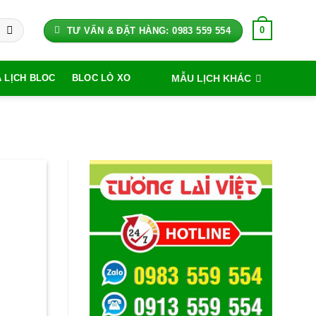
0
TƯ VẤN & ĐẶT HÀNG: 0983 559 554
MẪU LỊCH KHÁC
A LỊCH BLOC
BLOC LÒ XO