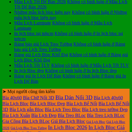
Mẫu Lịch Tết Để Bàn 2026
Không có bình luận
ở Mẫu Lịch
Tết Để Bàn 2026
Những mẫu lịch bloc hiện nay
Không có bình luận
ở Những
mẫu lịch bloc hiện nay
Mẫu Lịch Laminate
Không có bình luận
ở Mẫu Lịch
Laminate
In lịch bloc tại tphcm
Không có bình luận
ở In lịch bloc tại
tphcm
Bảng báo giá Lịch Treo Tường
Không có bình luận
ở Bảng
báo giá Lịch Treo Tường
Bảng giá Lịch Bloc Khổ Đại
Không có bình luận
ở Bảng giá
Lịch Bloc Khổ Đại
Mẫu Lịch Tết TLV
Không có bình luận
ở Mẫu Lịch Tết TLV
In lịch Bloc đẹp
Không có bình luận
ở In lịch Bloc đẹp
Bảng giá In Lịch Để Bàn
Không có bình luận
ở Bảng giá In
Lịch Để Bàn
➤ Mọi người cũng tìm kiếm
Bìa Dán Nổi 3D
Bìa 40x60
Bìa Chữ Nổi 3D
Bìa Lịch 40x60
Bìa Lịch Bloc
Bìa Lịch Bloc Đẹp
Bìa Lịch Bế Nổi
Bìa Lịch Bế Nổi
3D
Bìa Lịch gắn Bloc
Bìa Lịch Treo Bloc
Bìa Lịch treo tường Đẹp
Bìa Lịch Xuân
Bìa Lịch Đẹp
Bìa Treo BLoc
Bìa Treo Lịch BLoc
Gia Công Bìa Lịch BLoc
Giá Bìa Lịch Bloc
Giá Lịch Bloc
Giá Lịch Bloc
In Lịch Bloc 2026
In Lịch Bloc Giá
2026
Giá Lịch Bloc Treo Tường