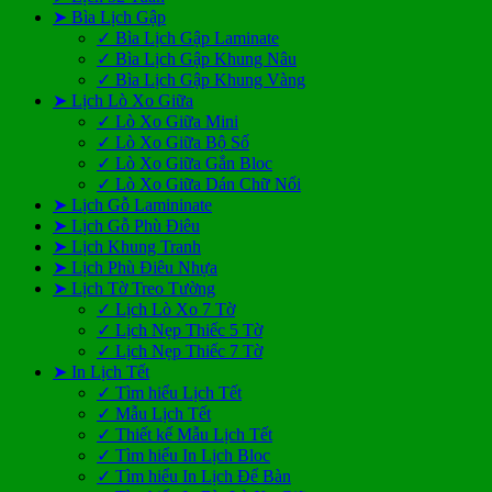
➤ Bìa Lịch Gập
✓ Bìa Lịch Gập Laminate
✓ Bìa Lịch Gập Khung Nâu
✓ Bìa Lịch Gập Khung Vàng
➤ Lịch Lò Xo Giữa
✓ Lò Xo Giữa Mini
✓ Lò Xo Giữa Bộ Số
✓ Lò Xo Giữa Gắn Bloc
✓ Lò Xo Giữa Dán Chữ Nổi
➤ Lịch Gỗ Lamininate
➤ Lịch Gỗ Phù Điêu
➤ Lịch Khung Tranh
➤ Lịch Phù Điêu Nhựa
➤ Lịch Tờ Treo Tường
✓ Lịch Lò Xo 7 Tờ
✓ Lịch Nẹp Thiếc 5 Tờ
✓ Lịch Nẹp Thiếc 7 Tờ
➤ In Lịch Tết
✓ Tìm hiểu Lịch Tết
✓ Mẫu Lịch Tết
✓ Thiết kế Mẫu Lịch Tết
✓ Tìm hiểu In Lịch Bloc
✓ Tìm hiểu In Lịch Để Bàn