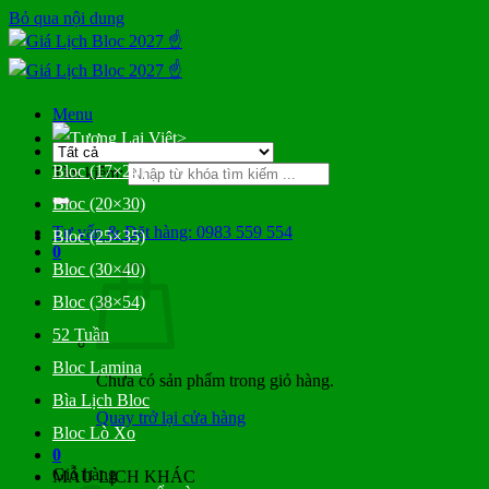
Bỏ qua nội dung
Menu
>
Bloc (17×24)
Tìm kiếm:
Bloc (20×30)
Tư vấn & Đặt hàng: 0983 559 554
Bloc (25×35)
0
Bloc (30×40)
Bloc (38×54)
52 Tuần
Bloc Lamina
Chưa có sản phẩm trong giỏ hàng.
Bìa Lịch Bloc
Quay trở lại cửa hàng
Bloc Lò Xo
0
Giỏ hàng
MẪU LỊCH KHÁC