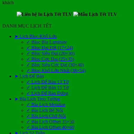
khách
DANH MỤC LỊCH TẾT
➤ Lịch Bloc Khổ Lớn
✓ Bloc Bìa Laminate
✓ Bloc Đại ĐB (17×24)
✓ Bloc Siêu Đại (20×30)
✓ Bloc Cực Đại (25×35)
✓ Bloc Siêu Cực Đại (30×40)
✓ Bloc Khổ Lớn Nhất (38×54)
➤ Lịch Để Bàn
✓ Lịch Để Bàn 13 Tờ
✓ Lịch Để Bàn 15 Tờ
✓ Lịch Để Bàn Đứng
➤ Bìa Lịch Treo Tường
✓ Bìa Lịch Metalize
✓ Bìa Lịch Bế Nổi
✓ Bìa Lịch Chữ Nổi
✓ Bìa Lịch Offset 35×50
✓ Bìa Lịch Offset 40×60
➤ Lịch 52 Tuần