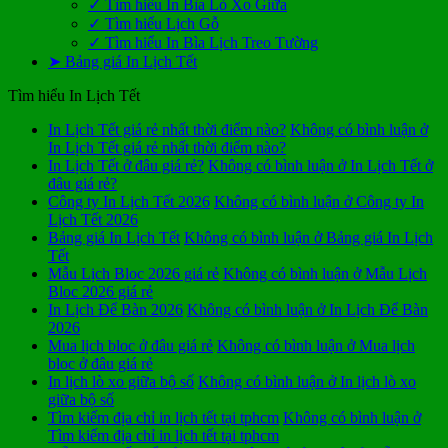
✓ Tìm hiểu In Bìa Lò Xo Giữa
✓ Tìm hiểu Lịch Gỗ
✓ Tìm hiểu In Bìa Lịch Treo Tường
➤ Bảng giá In Lịch Tết
Tìm hiểu In Lịch Tết
In Lịch Tết giá rẻ nhất thời điểm nào?
Không có bình luận
ở
In Lịch Tết giá rẻ nhất thời điểm nào?
In Lịch Tết ở đâu giá rẻ?
Không có bình luận
ở In Lịch Tết ở
đâu giá rẻ?
Công ty In Lịch Tết 2026
Không có bình luận
ở Công ty In
Lịch Tết 2026
Bảng giá In Lịch Tết
Không có bình luận
ở Bảng giá In Lịch
Tết
Mẫu Lịch Bloc 2026 giá rẻ
Không có bình luận
ở Mẫu Lịch
Bloc 2026 giá rẻ
In Lịch Để Bàn 2026
Không có bình luận
ở In Lịch Để Bàn
2026
Mua lịch bloc ở đâu giá rẻ
Không có bình luận
ở Mua lịch
bloc ở đâu giá rẻ
In lịch lò xo giữa bộ số
Không có bình luận
ở In lịch lò xo
giữa bộ số
Tìm kiếm địa chỉ in lịch tết tại tphcm
Không có bình luận
ở
Tìm kiếm địa chỉ in lịch tết tại tphcm