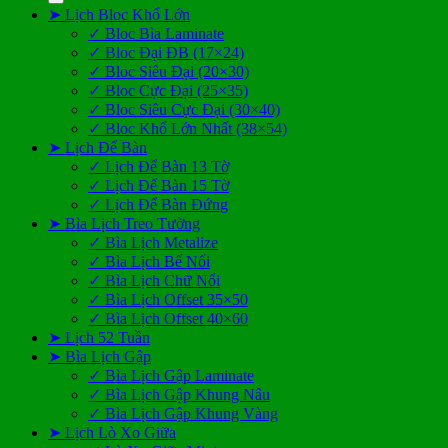
➤ Lịch Bloc Khổ Lớn
✓ Bloc Bìa Laminate
✓ Bloc Đại ĐB (17×24)
✓ Bloc Siêu Đại (20×30)
✓ Bloc Cực Đại (25×35)
✓ Bloc Siêu Cực Đại (30×40)
✓ Bloc Khổ Lớn Nhất (38×54)
➤ Lịch Để Bàn
✓ Lịch Để Bàn 13 Tờ
✓ Lịch Để Bàn 15 Tờ
✓ Lịch Để Bàn Đứng
➤ Bìa Lịch Treo Tường
✓ Bìa Lịch Metalize
✓ Bìa Lịch Bế Nổi
✓ Bìa Lịch Chữ Nổi
✓ Bìa Lịch Offset 35×50
✓ Bìa Lịch Offset 40×60
➤ Lịch 52 Tuần
➤ Bìa Lịch Gập
✓ Bìa Lịch Gập Laminate
✓ Bìa Lịch Gập Khung Nâu
✓ Bìa Lịch Gập Khung Vàng
➤ Lịch Lò Xo Giữa