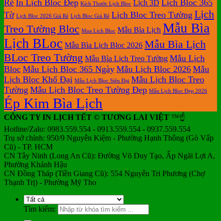
Rẻ
In Lịch Bloc Đẹp
Lịch Bloc 365
Lịch 3D
Kích Thước Lịch Bloc
Lịch
Tờ
Lịch Bloc Treo Tường
Lịch Bloc 2026 Giá Rẻ
Lịch Bloc Giá Rẻ
Mẫu Bìa
Treo Tường Bloc
Mẫu Bìa Lịch
Mua Lich Bloc
Lịch BLoc
Mẫu Bìa Lịch
Mẫu Bìa Lịch Bloc 2026
BLoc Treo Tường
Mẫu Lịch
Mẫu Bìa Lịch Treo Tường
Bloc
Mẫu Lịch Bloc 365 Ngày
Mẫu Lịch Bloc 2026
Mẫu
Lịch Bloc Khổ Đại
Mẫu Lịch Bloc Treo
Mẫu Lịch Bloc Siêu Đại
Tường
Mẫu Lịch Bloc Treo Tường Đẹp
Mẫu Lịch Bloc Đẹp 2026
Ép Kim Bìa Lịch
CÔNG TY IN LỊCH TẾT © TƯƠNG LAI VIỆT
™☝️
Hotline/Zalo: 0983.559.554 - 0913.559.554 - 0937.559.554
Trụ sở chính: 950/9 Nguyễn Kiệm - Phường Hạnh Thông (Gò Vấp
Cũ) - TP. HCM
CN Tây Ninh (Long An Cũ): Đường Võ Duy Tạo, Ấp Ngãi Lợi A,
Phường Khánh Hậu
CN Đồng Tháp (Tiền Giang Cũ): 554 Nguyễn Tri Phương (Chợ
Thạnh Trị) - Phường Mỹ Tho
Tìm kiếm: