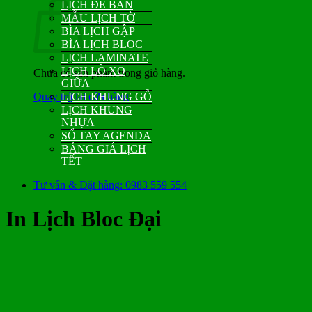
LỊCH ĐỂ BÀN
MẪU LỊCH TỜ
BÌA LỊCH GẬP
BÌA LỊCH BLOC
LỊCH LAMINATE
LỊCH LÒ XO
Chưa có sản phẩm trong giỏ hàng.
GIỮA
Quay trở lại cửa hàng
LỊCH KHUNG GỖ
LỊCH KHUNG
NHỰA
SỔ TAY AGENDA
BẢNG GIÁ LỊCH
TẾT
Tư vấn & Đặt hàng: 0983 559 554
In Lịch Bloc Đại