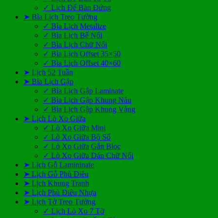
✓ Lịch Để Bàn Đứng
➤ Bìa Lịch Treo Tường
✓ Bìa Lịch Metalize
✓ Bìa Lịch Bế Nổi
✓ Bìa Lịch Chữ Nổi
✓ Bìa Lịch Offset 35×50
✓ Bìa Lịch Offset 40×60
➤ Lịch 52 Tuần
➤ Bìa Lịch Gập
✓ Bìa Lịch Gập Laminate
✓ Bìa Lịch Gập Khung Nâu
✓ Bìa Lịch Gập Khung Vàng
➤ Lịch Lò Xo Giữa
✓ Lò Xo Giữa Mini
✓ Lò Xo Giữa Bộ Số
✓ Lò Xo Giữa Gắn Bloc
✓ Lò Xo Giữa Dán Chữ Nổi
➤ Lịch Gỗ Lamininate
➤ Lịch Gỗ Phù Điêu
➤ Lịch Khung Tranh
➤ Lịch Phù Điêu Nhựa
➤ Lịch Tờ Treo Tường
✓ Lịch Lò Xo 7 Tờ