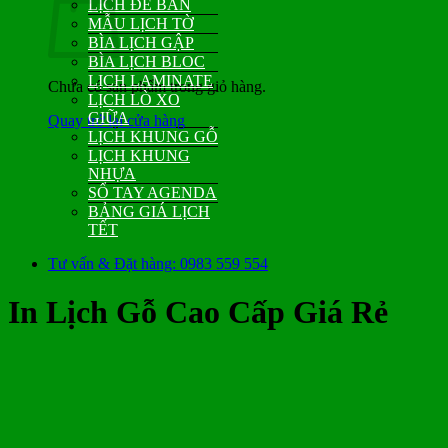
LỊCH ĐỂ BÀN
MẪU LỊCH TỜ
BÌA LỊCH GẬP
BÌA LỊCH BLOC
LỊCH LAMINATE
Chưa có sản phẩm trong giỏ hàng.
LỊCH LÒ XO
GIỮA
Quay trở lại cửa hàng
LỊCH KHUNG GỖ
LỊCH KHUNG
NHỰA
SỔ TAY AGENDA
BẢNG GIÁ LỊCH
TẾT
Tư vấn & Đặt hàng: 0983 559 554
In Lịch Gỗ Cao Cấp Giá Rẻ