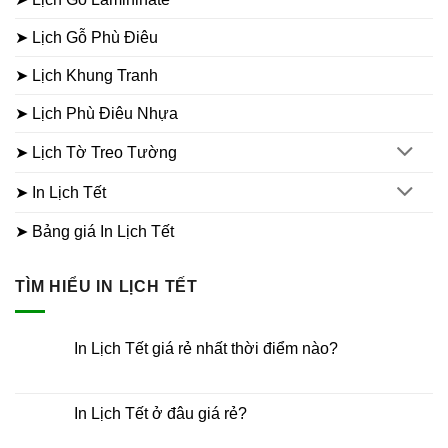
➤ Lịch Gỗ Phù Điêu
➤ Lịch Khung Tranh
➤ Lịch Phù Điêu Nhựa
➤ Lịch Tờ Treo Tường
➤ In Lịch Tết
➤ Bảng giá In Lịch Tết
TÌM HIỂU IN LỊCH TẾT
In Lịch Tết giá rẻ nhất thời điểm nào?
Không
có
bình
luận
In Lịch Tết ở đâu giá rẻ?
ở
In
Không
Lịch
có