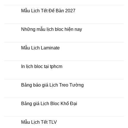
rẻ
lịch
có
lò
bình
xo
luận
Mẫu Lịch Tết Để Bàn 2027
giữa
ở
bộ
Tìm
Không
số
kiếm
có
địa
bình
chỉ
luận
Những mẫu lịch bloc hiện nay
in
ở
lịch
Mẫu
Không
tết
Lịch
có
tại
Tết
bình
tphcm
Để
luận
Mẫu Lịch Laminate
Bàn
ở
2027
Những
Không
mẫu
có
lịch
bình
bloc
luận
In lịch bloc tại tphcm
hiện
ở
nay
Mẫu
Không
Lịch
có
Laminate
bình
luận
Bảng báo giá Lịch Treo Tường
ở
In
Không
lịch
có
bloc
bình
tại
luận
Bảng giá Lịch Bloc Khổ Đại
tphcm
ở
Bảng
Không
báo
có
giá
bình
Lịch
luận
Mẫu Lịch Tết TLV
Treo
ở
Tường
Bảng
Không