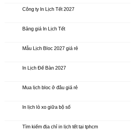
Tết
bình
giá
luận
Công ty In Lịch Tết 2027
rẻ
ở
nhất
In
Không
thời
Lịch
có
điểm
Tết
bình
nào?
ở
luận
Bảng giá In Lịch Tết
đâu
ở
giá
Công
Không
rẻ?
ty
có
In
bình
Lịch
luận
Mẫu Lịch Bloc 2027 giá rẻ
Tết
ở
2027
Bảng
Không
giá
có
In
bình
Lịch
luận
In Lịch Để Bàn 2027
Tết
ở
Mẫu
Không
Lịch
có
Bloc
bình
2027
luận
Mua lịch bloc ở đâu giá rẻ
giá
ở
rẻ
In
Không
Lịch
có
Để
bình
Bàn
luận
In lịch lò xo giữa bộ số
2027
ở
Mua
Không
lịch
có
bloc
bình
ở
luận
Tìm kiếm địa chỉ in lịch tết tại tphcm
đâu
ở
giá
In
Không