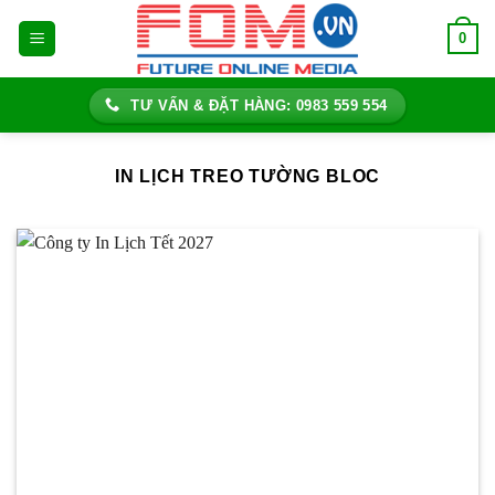
Bỏ
0
qua
nội
dung
TƯ VẤN & ĐẶT HÀNG: 0983 559 554
IN LỊCH TREO TƯỜNG BLOC