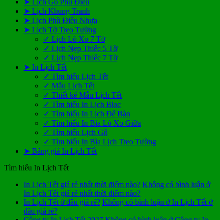
➤ Lịch Gỗ Phù Điêu
➤ Lịch Khung Tranh
➤ Lịch Phù Điêu Nhựa
➤ Lịch Tờ Treo Tường
✓ Lịch Lò Xo 7 Tờ
✓ Lịch Nẹp Thiếc 5 Tờ
✓ Lịch Nẹp Thiếc 7 Tờ
➤ In Lịch Tết
✓ Tìm hiểu Lịch Tết
✓ Mẫu Lịch Tết
✓ Thiết kế Mẫu Lịch Tết
✓ Tìm hiểu In Lịch Bloc
✓ Tìm hiểu In Lịch Để Bàn
✓ Tìm hiểu In Bìa Lò Xo Giữa
✓ Tìm hiểu Lịch Gỗ
✓ Tìm hiểu In Bìa Lịch Treo Tường
➤ Bảng giá In Lịch Tết
Tìm hiểu In Lịch Tết
In Lịch Tết giá rẻ nhất thời điểm nào?
Không có bình luận
ở
In Lịch Tết giá rẻ nhất thời điểm nào?
In Lịch Tết ở đâu giá rẻ?
Không có bình luận
ở In Lịch Tết ở
đâu giá rẻ?
Công ty In Lịch Tết 2027
Không có bình luận
ở Công ty In