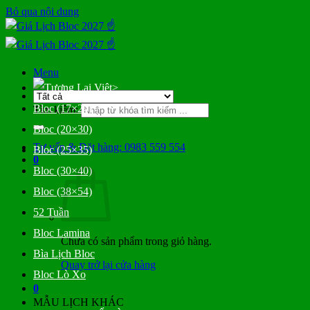
Bỏ qua nội dung
Menu
>
Bloc (17×24)
Tìm kiếm:
Bloc (20×30)
Tư vấn & Đặt hàng: 0983 559 554
Bloc (25×35)
0
Bloc (30×40)
Bloc (38×54)
52 Tuần
Bloc Lamina
Chưa có sản phẩm trong giỏ hàng.
Bìa Lịch Bloc
Quay trở lại cửa hàng
Bloc Lò Xo
0
MẪU LỊCH KHÁC