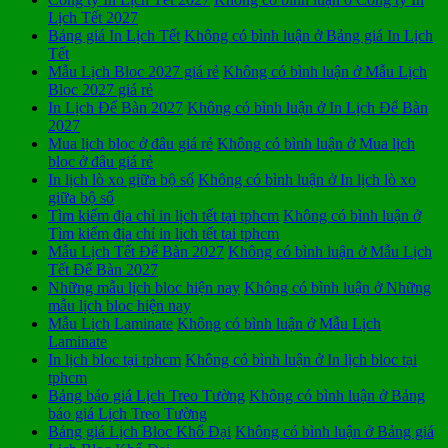
Lịch Tết 2027
Bảng giá In Lịch Tết
Không có bình luận
ở Bảng giá In Lịch
Tết
Mẫu Lịch Bloc 2027 giá rẻ
Không có bình luận
ở Mẫu Lịch
Bloc 2027 giá rẻ
In Lịch Để Bàn 2027
Không có bình luận
ở In Lịch Để Bàn
2027
Mua lịch bloc ở đâu giá rẻ
Không có bình luận
ở Mua lịch
bloc ở đâu giá rẻ
In lịch lò xo giữa bộ số
Không có bình luận
ở In lịch lò xo
giữa bộ số
Tìm kiếm địa chỉ in lịch tết tại tphcm
Không có bình luận
ở
Tìm kiếm địa chỉ in lịch tết tại tphcm
Mẫu Lịch Tết Để Bàn 2027
Không có bình luận
ở Mẫu Lịch
Tết Để Bàn 2027
Những mẫu lịch bloc hiện nay
Không có bình luận
ở Những
mẫu lịch bloc hiện nay
Mẫu Lịch Laminate
Không có bình luận
ở Mẫu Lịch
Laminate
In lịch bloc tại tphcm
Không có bình luận
ở In lịch bloc tại
tphcm
Bảng báo giá Lịch Treo Tường
Không có bình luận
ở Bảng
báo giá Lịch Treo Tường
Bảng giá Lịch Bloc Khổ Đại
Không có bình luận
ở Bảng giá