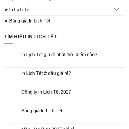
➤ In Lịch Tết
➤ Bảng giá In Lịch Tết
TÌM HIỂU IN LỊCH TẾT
In Lịch Tết giá rẻ nhất thời điểm nào?
Không
có
bình
luận
In Lịch Tết ở đâu giá rẻ?
ở
In
Không
Lịch
có
Tết
bình
giá
luận
Công ty In Lịch Tết 2027
rẻ
ở
nhất
In
Không
thời
Lịch
có
điểm
Tết
bình
nào?
ở
luận
Bảng giá In Lịch Tết
đâu
ở
giá
Công
Không
rẻ?
ty
có
In
bình
Lịch
luận