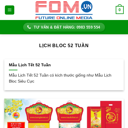
Bỏ
0
qua
nội
dung
TƯ VẤN & ĐẶT HÀNG: 0983 559 554
LỊCH BLOC 52 TUẦN
Mẫu Lịch Tết 52 Tuần
Mẫu Lịch Tết 52 Tuần có kích thước giống như Mẫu Lịch
Bloc Siêu Cực