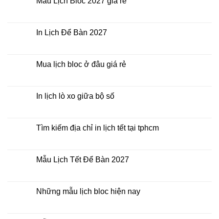
Mẫu Lịch Bloc 2027 giá rẻ
Tết
ở
2027
Bảng
Không
giá
có
In
bình
Lịch
luận
In Lịch Để Bàn 2027
Tết
ở
Mẫu
Không
Lịch
có
Bloc
bình
2027
luận
Mua lịch bloc ở đâu giá rẻ
giá
ở
rẻ
In
Không
Lịch
có
Để
bình
Bàn
luận
In lịch lò xo giữa bộ số
2027
ở
Mua
Không
lịch
có
bloc
bình
ở
luận
Tìm kiếm địa chỉ in lịch tết tại tphcm
đâu
ở
giá
In
Không
rẻ
lịch
có
lò
bình
xo
luận
Mẫu Lịch Tết Để Bàn 2027
giữa
ở
bộ
Tìm
Không
số
kiếm
có
địa
bình
chỉ
luận
Những mẫu lịch bloc hiện nay
in
ở
lịch
Mẫu
Không
tết
Lịch
có
tại
Tết
bình