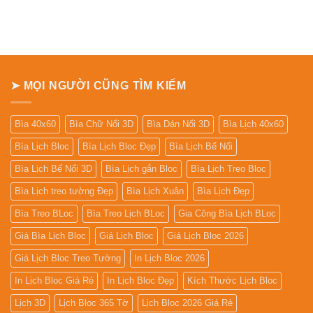
đẹp
luận
ở
Bảng
giá
In
Lịch
Để
Bàn
➤ MỌI NGƯỜI CŨNG TÌM KIẾM
Bìa 40x60
Bìa Chữ Nổi 3D
Bìa Dán Nổi 3D
Bìa Lịch 40x60
Bìa Lịch Bloc
Bìa Lịch Bloc Đẹp
Bìa Lịch Bế Nổi
Bìa Lịch Bế Nổi 3D
Bìa Lịch gắn Bloc
Bìa Lịch Treo Bloc
Bìa Lịch treo tường Đẹp
Bìa Lịch Xuân
Bìa Lịch Đẹp
Bìa Treo BLoc
Bìa Treo Lịch BLoc
Gia Công Bìa Lịch BLoc
Giá Bìa Lịch Bloc
Giá Lịch Bloc
Giá Lịch Bloc 2026
Giá Lịch Bloc Treo Tường
In Lịch Bloc 2026
In Lịch Bloc Giá Rẻ
In Lịch Bloc Đẹp
Kích Thước Lịch Bloc
Lịch 3D
Lịch Bloc 365 Tờ
Lịch Bloc 2026 Giá Rẻ