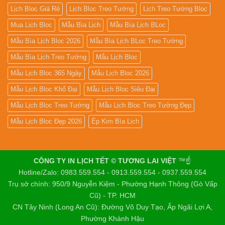
Lịch Bloc Giá Rẻ
Lịch Bloc Treo Tường
Lịch Treo Tường Bloc
Mua Lich Bloc
Mẫu Bìa Lịch
Mẫu Bìa Lịch BLoc
Mẫu Bìa Lịch Bloc 2026
Mẫu Bìa Lịch BLoc Treo Tường
Mẫu Bìa Lịch Treo Tường
Mẫu Lịch Bloc
Mẫu Lịch Bloc 365 Ngày
Mẫu Lịch Bloc 2026
Mẫu Lịch Bloc Khổ Đại
Mẫu Lịch Bloc Siêu Đại
Mẫu Lịch Bloc Treo Tường
Mẫu Lịch Bloc Treo Tường Đẹp
Mẫu Lịch Bloc Đẹp 2026
Ép Kim Bìa Lịch
CÔNG TY IN LỊCH TẾT © TƯƠNG LAI VIỆT
™☝️
Hotline/Zalo: 0983.559.554 - 0913.559.554 - 0937.559.554
Trụ sở chính: 950/9 Nguyễn Kiệm - Phường Hạnh Thông (Gò Vấp
Cũ) - TP. HCM
CN Tây Ninh (Long An Cũ): Đường Võ Duy Tạo, Ấp Ngãi Lợi A,
Phường Khánh Hậu