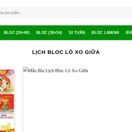
BLOC (30×40)
BLOC (38×54)
52 TUẦN
BLOC LAMINA
BÌ
LỊCH BLOC LÒ XO GIỮA