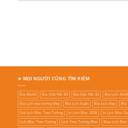
➤ MỌI NGƯỜI CŨNG TÌM KIẾM
Bìa 40x60
Bìa Chữ Nổi 3D
Bìa Dán Nổi 3D
Bìa Lịch 40x6
Bìa Lịch treo tường Đẹp
Bìa Lịch Xuân
Bìa Lịch Đẹp
Bìa
Giá Lịch Bloc Treo Tường
In Lịch Bloc 2026
In Lịch Bloc G
Lịch Bloc Treo Tường
Lịch Treo Tường Bloc
Mua Lich Bloc