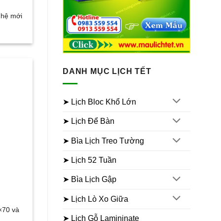
ghệ mới
DANH MỤC LỊCH TẾT
➤ Lịch Bloc Khổ Lớn
➤ Lịch Để Bàn
➤ Bìa Lịch Treo Tường
➤ Lịch 52 Tuần
➤ Bìa Lịch Gập
➤ Lịch Lò Xo Giữa
×70 và
➤ Lịch Gỗ Lamininate