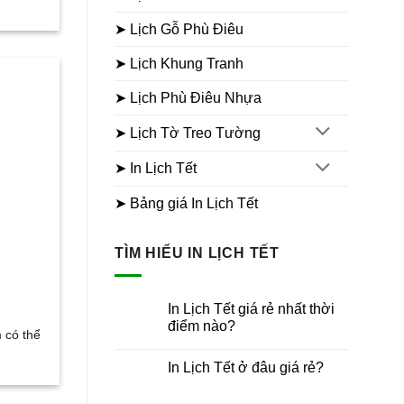
➤ Lịch Gỗ Phù Điêu
➤ Lịch Khung Tranh
➤ Lịch Phù Điêu Nhựa
➤ Lịch Tờ Treo Tường
➤ In Lịch Tết
➤ Bảng giá In Lịch Tết
TÌM HIỂU IN LỊCH TẾT
In Lịch Tết giá rẻ nhất thời
điểm nào?
 có thể
Không
có
In Lịch Tết ở đâu giá rẻ?
bình
luận
Không
ở
có
In