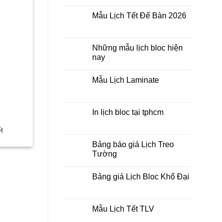
Không
lò
có
xo
Mẫu Lịch Tết Để Bàn 2026
bình
giữa
luận
bộ
Không
ở
số
có
Tìm
bình
kiếm
luận
Những mẫu lịch bloc hiện
địa
ở
chỉ
nay
Mẫu
in
Lịch
lịch
Không
Tết
tết
có
Để
Mẫu Lịch Laminate
tại
bình
Bàn
tphcm
luận
2026
Không
ở
có
Những
bình
mẫu
luận
In lịch bloc tại tphcm
lịch
ở
bloc
Mẫu
Không
hiện
Lịch
có
t
nay
Laminate
bình
luận
Bảng báo giá Lịch Treo
ở
Tường
In
lịch
Không
bloc
có
tại
Bảng giá Lịch Bloc Khổ Đại
bình
tphcm
luận
Không
ở
có
Bảng
bình
báo
luận
Mẫu Lịch Tết TLV
giá
ở
Lịch
Bảng
Không
Treo