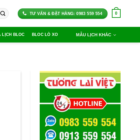
0
TƯ VẤN & ĐẶT HÀNG: 0983 559 554
MẪU LỊCH KHÁC
A LỊCH BLOC
BLOC LÒ XO