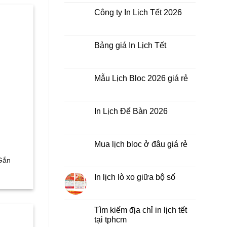
bình
Lịch
luận
Công ty In Lịch Tết 2026
Tết
ở
giá
In
Không
rẻ
Lịch
có
nhất
Tết
bình
thời
ở
luận
Bảng giá In Lịch Tết
điểm
đâu
ở
nào?
giá
Công
Không
rẻ?
ty
có
In
bình
Lịch
luận
Mẫu Lịch Bloc 2026 giá rẻ
Tết
ở
2026
Bảng
Không
giá
có
In
bình
Lịch
luận
In Lịch Để Bàn 2026
Tết
ở
Mẫu
Không
Lịch
có
Bloc
bình
2026
luận
Mua lịch bloc ở đâu giá rẻ
giá
ở
rẻ
In
Không
 Gắn
Lịch
có
Để
bình
Bàn
luận
In lịch lò xo giữa bộ số
2026
ở
Mua
Không
lịch
có
bloc
bình
ở
luận
Tìm kiếm địa chỉ in lịch tết
đâu
ở
tại tphcm
giá
In
rẻ
lịch