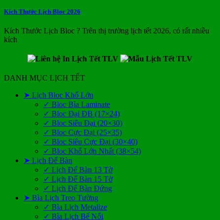
Kích Thước Lịch Bloc 2026
Kích Thước Lịch Bloc ? Trên thị trường lịch tết 2026, có rất nhiều
kích
DANH MỤC LỊCH TẾT
➤ Lịch Bloc Khổ Lớn
✓ Bloc Bìa Laminate
✓ Bloc Đại ĐB (17×24)
✓ Bloc Siêu Đại (20×30)
✓ Bloc Cực Đại (25×35)
✓ Bloc Siêu Cực Đại (30×40)
✓ Bloc Khổ Lớn Nhất (38×54)
➤ Lịch Để Bàn
✓ Lịch Để Bàn 13 Tờ
✓ Lịch Để Bàn 15 Tờ
✓ Lịch Để Bàn Đứng
➤ Bìa Lịch Treo Tường
✓ Bìa Lịch Metalize
✓ Bìa Lịch Bế Nổi