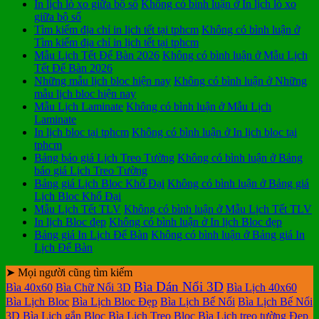
In lịch lò xo giữa bộ số
Không có bình luận
ở In lịch lò xo
giữa bộ số
Tìm kiếm địa chỉ in lịch tết tại tphcm
Không có bình luận
ở
Tìm kiếm địa chỉ in lịch tết tại tphcm
Mẫu Lịch Tết Để Bàn 2026
Không có bình luận
ở Mẫu Lịch
Tết Để Bàn 2026
Những mẫu lịch bloc hiện nay
Không có bình luận
ở Những
mẫu lịch bloc hiện nay
Mẫu Lịch Laminate
Không có bình luận
ở Mẫu Lịch
Laminate
In lịch bloc tại tphcm
Không có bình luận
ở In lịch bloc tại
tphcm
Bảng báo giá Lịch Treo Tường
Không có bình luận
ở Bảng
báo giá Lịch Treo Tường
Bảng giá Lịch Bloc Khổ Đại
Không có bình luận
ở Bảng giá
Lịch Bloc Khổ Đại
Mẫu Lịch Tết TLV
Không có bình luận
ở Mẫu Lịch Tết TLV
In lịch Bloc đẹp
Không có bình luận
ở In lịch Bloc đẹp
Bảng giá In Lịch Để Bàn
Không có bình luận
ở Bảng giá In
Lịch Để Bàn
➤ Mọi người cũng tìm kiếm
Bìa Dán Nổi 3D
Bìa 40x60
Bìa Chữ Nổi 3D
Bìa Lịch 40x60
Bìa Lịch Bloc
Bìa Lịch Bloc Đẹp
Bìa Lịch Bế Nổi
Bìa Lịch Bế Nổi
3D
Bìa Lịch gắn Bloc
Bìa Lịch Treo Bloc
Bìa Lịch treo tường Đẹp