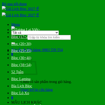
Bỏ qua nội dung
Menu
>
Bloc (17×24)
Tìm kiếm:
Bloc (20×30)
Tư vấn & Đặt hàng: 0983 559 554
Bloc (25×35)
0
Bloc (30×40)
Bloc (38×54)
52 Tuần
Bloc Lamina
Chưa có sản phẩm trong giỏ hàng.
Bìa Lịch Bloc
Quay trở lại cửa hàng
Bloc Lò Xo
0
MẪU LỊCH KHÁC