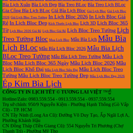
Bìa Lịch Xuân
Bìa Lịch Đẹp
Bìa Treo BLoc
Bìa Treo Lịch BLoc
Gia Công Bìa Lịch BLoc
Giá Bìa Lịch Bloc
Giá Lịch Bloc
Giá Lịch Bloc
In Lịch Bloc 2026
In Lịch Bloc Giá
2026
Giá Lịch Bloc Treo Tường
Rẻ
In Lịch Bloc Đẹp
Lịch Bloc 365
Lịch 3D
Kích Thước Lịch Bloc
Lịch
Tờ
Lịch Bloc Treo Tường
Lịch Bloc 2026 Giá Rẻ
Lịch Bloc Giá Rẻ
Mẫu Bìa
Treo Tường Bloc
Mẫu Bìa Lịch
Mua Lich Bloc
Lịch BLoc
Mẫu Bìa Lịch
Mẫu Bìa Lịch Bloc 2026
BLoc Treo Tường
Mẫu Lịch
Mẫu Bìa Lịch Treo Tường
Bloc
Mẫu Lịch Bloc 365 Ngày
Mẫu Lịch Bloc 2026
Mẫu
Lịch Bloc Khổ Đại
Mẫu Lịch Bloc Treo
Mẫu Lịch Bloc Siêu Đại
Tường
Mẫu Lịch Bloc Treo Tường Đẹp
Mẫu Lịch Bloc Đẹp 2026
Ép Kim Bìa Lịch
CÔNG TY IN LỊCH TẾT © TƯƠNG LAI VIỆT
™☝️
Hotline/Zalo: 0983.559.554 - 0913.559.554 - 0937.559.554
Trụ sở chính: 950/9 Nguyễn Kiệm - Phường Hạnh Thông (Gò Vấp
Cũ) - TP. HCM
CN Tây Ninh (Long An Cũ): Đường Võ Duy Tạo, Ấp Ngãi Lợi A,
Phường Khánh Hậu
CN Đồng Tháp (Tiền Giang Cũ): 554 Nguyễn Tri Phương (Chợ
Thạnh Trị) - Phường Mỹ Tho