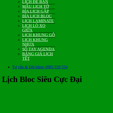
LỊCH ĐỂ BÀN
MẪU LỊCH TỜ
BÌA LỊCH GẬP
BÌA LỊCH BLOC
LỊCH LAMINATE
LỊCH LÒ XO
GIỮA
LỊCH KHUNG GỖ
LỊCH KHUNG
NHỰA
SỔ TAY AGENDA
BẢNG GIÁ LỊCH
TẾT
Tư vấn & Đặt hàng: 0983 559 554
Lịch Bloc Siêu Cực Đại