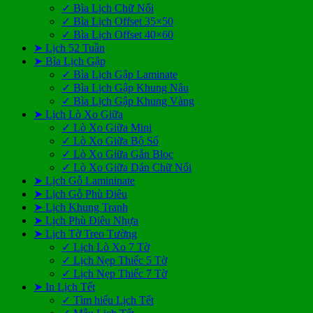
✓ Bìa Lịch Chữ Nổi
✓ Bìa Lịch Offset 35×50
✓ Bìa Lịch Offset 40×60
➤ Lịch 52 Tuần
➤ Bìa Lịch Gập
✓ Bìa Lịch Gập Laminate
✓ Bìa Lịch Gập Khung Nâu
✓ Bìa Lịch Gập Khung Vàng
➤ Lịch Lò Xo Giữa
✓ Lò Xo Giữa Mini
✓ Lò Xo Giữa Bộ Số
✓ Lò Xo Giữa Gắn Bloc
✓ Lò Xo Giữa Dán Chữ Nổi
➤ Lịch Gỗ Lamininate
➤ Lịch Gỗ Phù Điêu
➤ Lịch Khung Tranh
➤ Lịch Phù Điêu Nhựa
➤ Lịch Tờ Treo Tường
✓ Lịch Lò Xo 7 Tờ
✓ Lịch Nẹp Thiếc 5 Tờ
✓ Lịch Nẹp Thiếc 7 Tờ
➤ In Lịch Tết
✓ Tìm hiểu Lịch Tết