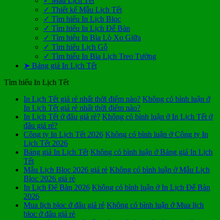
✓ Mẫu Lịch Tết
✓ Thiết kế Mẫu Lịch Tết
✓ Tìm hiểu In Lịch Bloc
✓ Tìm hiểu In Lịch Để Bàn
✓ Tìm hiểu In Bìa Lò Xo Giữa
✓ Tìm hiểu Lịch Gỗ
✓ Tìm hiểu In Bìa Lịch Treo Tường
➤ Bảng giá In Lịch Tết
Tìm hiểu In Lịch Tết
In Lịch Tết giá rẻ nhất thời điểm nào?
Không có bình luận
ở
In Lịch Tết giá rẻ nhất thời điểm nào?
In Lịch Tết ở đâu giá rẻ?
Không có bình luận
ở In Lịch Tết ở
đâu giá rẻ?
Công ty In Lịch Tết 2026
Không có bình luận
ở Công ty In
Lịch Tết 2026
Bảng giá In Lịch Tết
Không có bình luận
ở Bảng giá In Lịch
Tết
Mẫu Lịch Bloc 2026 giá rẻ
Không có bình luận
ở Mẫu Lịch
Bloc 2026 giá rẻ
In Lịch Để Bàn 2026
Không có bình luận
ở In Lịch Để Bàn
2026
Mua lịch bloc ở đâu giá rẻ
Không có bình luận
ở Mua lịch
bloc ở đâu giá rẻ