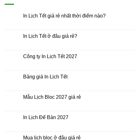
In Lịch Tết giá rẻ nhất thời điểm nào?
Không
có
bình
luận
In Lịch Tết ở đâu giá rẻ?
ở
In
Không
Lịch
có
Tết
bình
giá
luận
Công ty In Lịch Tết 2027
rẻ
ở
nhất
In
Không
thời
Lịch
có
điểm
Tết
bình
nào?
ở
luận
Bảng giá In Lịch Tết
đâu
ở
giá
Công
Không
rẻ?
ty
có
In
bình
Lịch
luận
Mẫu Lịch Bloc 2027 giá rẻ
Tết
ở
2027
Bảng
Không
giá
có
In
bình
Lịch
luận
In Lịch Để Bàn 2027
Tết
ở
Mẫu
Không
Lịch
có
Bloc
bình
2027
luận
Mua lịch bloc ở đâu giá rẻ
giá
ở