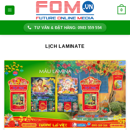
Bỏ
0
qua
nội
dung
TƯ VẤN & ĐẶT HÀNG: 0983 559 554
LỊCH LAMINATE