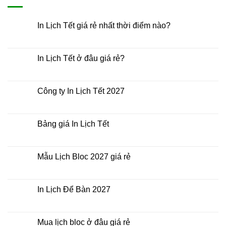
In Lịch Tết giá rẻ nhất thời điểm nào?
Không
có
bình
luận
In Lịch Tết ở đâu giá rẻ?
ở
In
Không
Lịch
có
Tết
bình
giá
luận
Công ty In Lịch Tết 2027
rẻ
ở
nhất
In
Không
thời
Lịch
có
điểm
Tết
bình
nào?
ở
luận
Bảng giá In Lịch Tết
đâu
ở
giá
Công
Không
rẻ?
ty
có
In
bình
Lịch
luận
Mẫu Lịch Bloc 2027 giá rẻ
Tết
ở
2027
Bảng
Không
giá
có
In
bình
Lịch
luận
In Lịch Để Bàn 2027
Tết
ở
Mẫu
Không
Lịch
có
Bloc
bình
2027
luận
Mua lịch bloc ở đâu giá rẻ
giá
ở