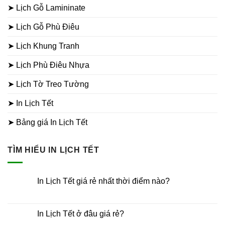
➤ Lịch Gỗ Lamininate
➤ Lịch Gỗ Phù Điêu
➤ Lịch Khung Tranh
➤ Lịch Phù Điêu Nhựa
➤ Lịch Tờ Treo Tường
➤ In Lịch Tết
➤ Bảng giá In Lịch Tết
TÌM HIỂU IN LỊCH TẾT
In Lịch Tết giá rẻ nhất thời điểm nào?
Không
có
bình
luận
In Lịch Tết ở đâu giá rẻ?
ở
In
Không