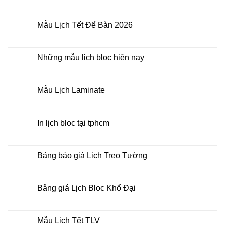
giá
In
Không
rẻ
lịch
có
lò
bình
xo
luận
Mẫu Lịch Tết Để Bàn 2026
giữa
ở
bộ
Tìm
Không
số
kiếm
có
địa
bình
chỉ
luận
Những mẫu lịch bloc hiện nay
in
ở
lịch
Mẫu
Không
tết
Lịch
có
tại
Tết
bình
tphcm
Để
luận
Mẫu Lịch Laminate
Bàn
ở
2026
Những
Không
mẫu
có
lịch
bình
bloc
luận
In lịch bloc tại tphcm
hiện
ở
nay
Mẫu
Không
Lịch
có
Laminate
bình
luận
Bảng báo giá Lịch Treo Tường
ở
In
Không
lịch
có
bloc
bình
tại
luận
Bảng giá Lịch Bloc Khổ Đại
tphcm
ở
Bảng
Không
báo
có
giá
bình
Lịch
luận
Mẫu Lịch Tết TLV
Treo
ở