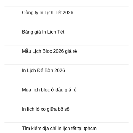
Lịch
có
Tết
bình
giá
luận
Công ty In Lịch Tết 2026
rẻ
ở
nhất
In
Không
thời
Lịch
có
điểm
Tết
bình
nào?
ở
luận
Bảng giá In Lịch Tết
đâu
ở
giá
Công
Không
rẻ?
ty
có
In
bình
Lịch
luận
Mẫu Lịch Bloc 2026 giá rẻ
Tết
ở
2026
Bảng
Không
giá
có
In
bình
Lịch
luận
In Lịch Để Bàn 2026
Tết
ở
Mẫu
Không
Lịch
có
Bloc
bình
2026
luận
Mua lịch bloc ở đâu giá rẻ
giá
ở
rẻ
In
Không
Lịch
có
Để
bình
Bàn
luận
In lịch lò xo giữa bộ số
2026
ở
Mua
Không
lịch
có
bloc
bình
ở
luận
Tìm kiếm địa chỉ in lịch tết tại tphcm
đâu
ở