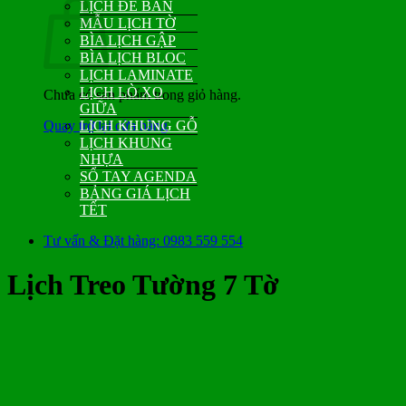
LỊCH ĐỂ BÀN
MẪU LỊCH TỜ
BÌA LỊCH GẬP
BÌA LỊCH BLOC
LỊCH LAMINATE
LỊCH LÒ XO
Chưa có sản phẩm trong giỏ hàng.
GIỮA
Quay trở lại cửa hàng
LỊCH KHUNG GỖ
LỊCH KHUNG
NHỰA
SỔ TAY AGENDA
BẢNG GIÁ LỊCH
TẾT
Tư vấn & Đặt hàng: 0983 559 554
Lịch Treo Tường 7 Tờ