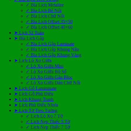
✓ Bìa Lịch Metalize
✓ Bìa Lịch Bế Nổi
✓ Bìa Lịch Chữ Nổi
✓ Bìa Lịch Offset 35×50
✓ Bìa Lịch Offset 40×60
➤ Lịch 52 Tuần
➤ Bìa Lịch Gập
✓ Bìa Lịch Gập Laminate
✓ Bìa Lịch Gập Khung Nâu
✓ Bìa Lịch Gập Khung Vàng
➤ Lịch Lò Xo Giữa
✓ Lò Xo Giữa Mini
✓ Lò Xo Giữa Bộ Số
✓ Lò Xo Giữa Gắn Bloc
✓ Lò Xo Giữa Dán Chữ Nổi
➤ Lịch Gỗ Lamininate
➤ Lịch Gỗ Phù Điêu
➤ Lịch Khung Tranh
➤ Lịch Phù Điêu Nhựa
➤ Lịch Tờ Treo Tường
✓ Lịch Lò Xo 7 Tờ
✓ Lịch Nẹp Thiếc 5 Tờ
✓ Lịch Nẹp Thiếc 7 Tờ