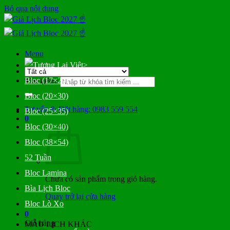
Bỏ qua nội dung
Menu
>
Bloc (17×24)
Tìm kiếm:
Bloc (20×30)
Tư vấn & Đặt hàng: 0983 559 554
Bloc (25×35)
0
Bloc (30×40)
Bloc (38×54)
52 Tuần
Bloc Lamina
Chưa có sản phẩm trong giỏ hàng.
Bìa Lịch Bloc
Quay trở lại cửa hàng
Bloc Lò Xo
0
Giỏ hàng
MẪU LỊCH KHÁC