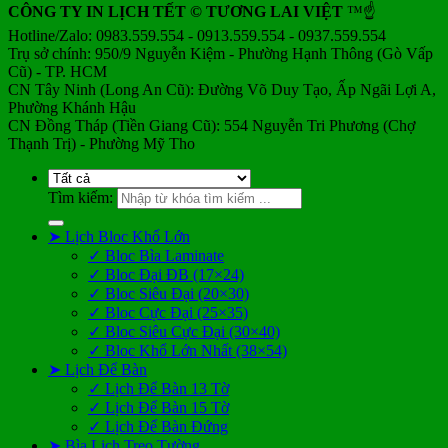
CÔNG TY IN LỊCH TẾT © TƯƠNG LAI VIỆT
™☝️
Hotline/Zalo: 0983.559.554 - 0913.559.554 - 0937.559.554
Trụ sở chính: 950/9 Nguyễn Kiệm - Phường Hạnh Thông (Gò Vấp
Cũ) - TP. HCM
CN Tây Ninh (Long An Cũ): Đường Võ Duy Tạo, Ấp Ngãi Lợi A,
Phường Khánh Hậu
CN Đồng Tháp (Tiền Giang Cũ): 554 Nguyễn Tri Phương (Chợ
Thạnh Trị) - Phường Mỹ Tho
Tìm kiếm:
➤ Lịch Bloc Khổ Lớn
✓ Bloc Bìa Laminate
✓ Bloc Đại ĐB (17×24)
✓ Bloc Siêu Đại (20×30)
✓ Bloc Cực Đại (25×35)
✓ Bloc Siêu Cực Đại (30×40)
✓ Bloc Khổ Lớn Nhất (38×54)
➤ Lịch Để Bàn
✓ Lịch Để Bàn 13 Tờ
✓ Lịch Để Bàn 15 Tờ
✓ Lịch Để Bàn Đứng
➤ Bìa Lịch Treo Tường