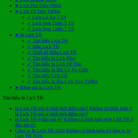
➤ Lịch Phù Điêu Nhựa
➤ Lịch Tờ Treo Tường
✓ Lịch Lò Xo 7 Tờ
✓ Lịch Nẹp Thiếc 5 Tờ
✓ Lịch Nẹp Thiếc 7 Tờ
➤ In Lịch Tết
✓ Tìm hiểu Lịch Tết
✓ Mẫu Lịch Tết
✓ Thiết kế Mẫu Lịch Tết
✓ Tìm hiểu In Lịch Bloc
✓ Tìm hiểu In Lịch Để Bàn
✓ Tìm hiểu In Bìa Lò Xo Giữa
✓ Tìm hiểu Lịch Gỗ
✓ Tìm hiểu In Bìa Lịch Treo Tường
➤ Bảng giá In Lịch Tết
Tìm hiểu In Lịch Tết
In Lịch Tết giá rẻ nhất thời điểm nào?
Không có bình luận
ở
In Lịch Tết giá rẻ nhất thời điểm nào?
In Lịch Tết ở đâu giá rẻ?
Không có bình luận
ở In Lịch Tết ở
đâu giá rẻ?
Công ty In Lịch Tết 2026
Không có bình luận
ở Công ty In
Lịch Tết 2026