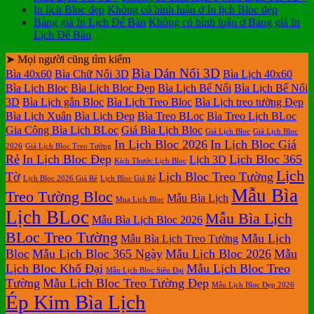
In lịch Bloc đẹp
Không có bình luận
ở In lịch Bloc đẹp
Bảng giá In Lịch Để Bàn
Không có bình luận
ở Bảng giá In
Lịch Để Bàn
➤ Mọi người cũng tìm kiếm
Bìa Dán Nổi 3D
Bìa 40x60
Bìa Chữ Nổi 3D
Bìa Lịch 40x60
Bìa Lịch Bloc
Bìa Lịch Bloc Đẹp
Bìa Lịch Bế Nổi
Bìa Lịch Bế Nổi
3D
Bìa Lịch gắn Bloc
Bìa Lịch Treo Bloc
Bìa Lịch treo tường Đẹp
Bìa Lịch Xuân
Bìa Lịch Đẹp
Bìa Treo BLoc
Bìa Treo Lịch BLoc
Gia Công Bìa Lịch BLoc
Giá Bìa Lịch Bloc
Giá Lịch Bloc
Giá Lịch Bloc
In Lịch Bloc 2026
In Lịch Bloc Giá
2026
Giá Lịch Bloc Treo Tường
Rẻ
In Lịch Bloc Đẹp
Lịch Bloc 365
Lịch 3D
Kích Thước Lịch Bloc
Lịch
Tờ
Lịch Bloc Treo Tường
Lịch Bloc 2026 Giá Rẻ
Lịch Bloc Giá Rẻ
Mẫu Bìa
Treo Tường Bloc
Mẫu Bìa Lịch
Mua Lich Bloc
Lịch BLoc
Mẫu Bìa Lịch
Mẫu Bìa Lịch Bloc 2026
BLoc Treo Tường
Mẫu Lịch
Mẫu Bìa Lịch Treo Tường
Bloc
Mẫu Lịch Bloc 365 Ngày
Mẫu Lịch Bloc 2026
Mẫu
Lịch Bloc Khổ Đại
Mẫu Lịch Bloc Treo
Mẫu Lịch Bloc Siêu Đại
Tường
Mẫu Lịch Bloc Treo Tường Đẹp
Mẫu Lịch Bloc Đẹp 2026
Ép Kim Bìa Lịch