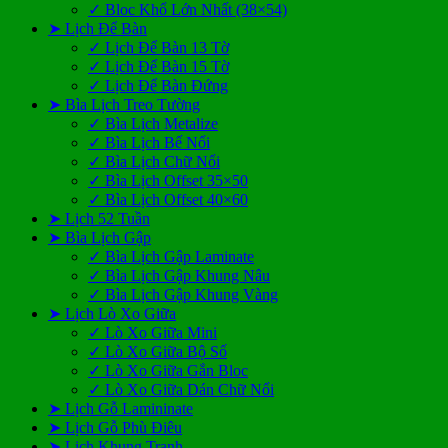
✓ Bloc Khổ Lớn Nhất (38×54)
➤ Lịch Để Bàn
✓ Lịch Để Bàn 13 Tờ
✓ Lịch Để Bàn 15 Tờ
✓ Lịch Để Bàn Đứng
➤ Bìa Lịch Treo Tường
✓ Bìa Lịch Metalize
✓ Bìa Lịch Bế Nổi
✓ Bìa Lịch Chữ Nổi
✓ Bìa Lịch Offset 35×50
✓ Bìa Lịch Offset 40×60
➤ Lịch 52 Tuần
➤ Bìa Lịch Gập
✓ Bìa Lịch Gập Laminate
✓ Bìa Lịch Gập Khung Nâu
✓ Bìa Lịch Gập Khung Vàng
➤ Lịch Lò Xo Giữa
✓ Lò Xo Giữa Mini
✓ Lò Xo Giữa Bộ Số
✓ Lò Xo Giữa Gắn Bloc
✓ Lò Xo Giữa Dán Chữ Nổi
➤ Lịch Gỗ Lamininate
➤ Lịch Gỗ Phù Điêu
➤ Lịch Khung Tranh