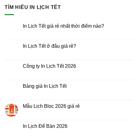
TÌM HIỂU IN LỊCH TẾT
In Lịch Tết giá rẻ nhất thời điểm nào?
Không
có
bình
luận
In Lịch Tết ở đâu giá rẻ?
ở
In
Không
Lịch
có
Tết
bình
giá
luận
Công ty In Lịch Tết 2026
rẻ
ở
nhất
In
Không
thời
Lịch
có
điểm
Tết
bình
nào?
ở
luận
Bảng giá In Lịch Tết
đâu
ở
giá
Công
Không
rẻ?
ty
có
In
bình
Lịch
luận
Mẫu Lịch Bloc 2026 giá rẻ
Tết
ở
2026
Bảng
Không
giá
có
In
bình
Lịch
luận
In Lịch Để Bàn 2026
Tết
ở
Mẫu
Không
Lịch
có