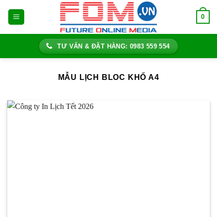
Bỏ
0
qua
nội
dung
TƯ VẤN & ĐẶT HÀNG: 0983 559 554
MẪU LỊCH BLOC KHỔ A4