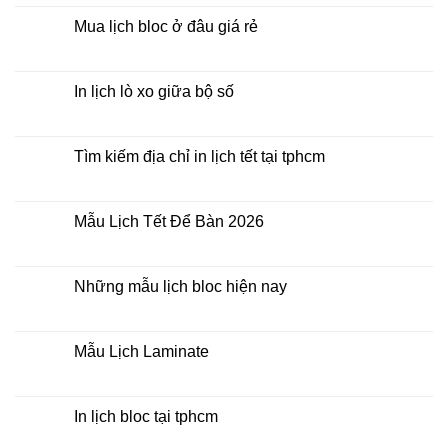
Bloc
bình
2026
luận
Mua lịch bloc ở đâu giá rẻ
giá
ở
rẻ
In
Không
Lịch
có
Để
bình
Bàn
luận
In lịch lò xo giữa bộ số
2026
ở
Mua
Không
lịch
có
bloc
bình
ở
luận
Tìm kiếm địa chỉ in lịch tết tại tphcm
đâu
ở
giá
In
Không
rẻ
lịch
có
lò
bình
xo
luận
Mẫu Lịch Tết Để Bàn 2026
giữa
ở
bộ
Tìm
Không
số
kiếm
có
địa
bình
chỉ
luận
Những mẫu lịch bloc hiện nay
in
ở
lịch
Mẫu
Không
tết
Lịch
có
tại
Tết
bình
tphcm
Để
luận
Mẫu Lịch Laminate
Bàn
ở
2026
Những
Không
mẫu
có
lịch
bình
bloc
luận
In lịch bloc tại tphcm
hiện
ở
nay
Mẫu
Không