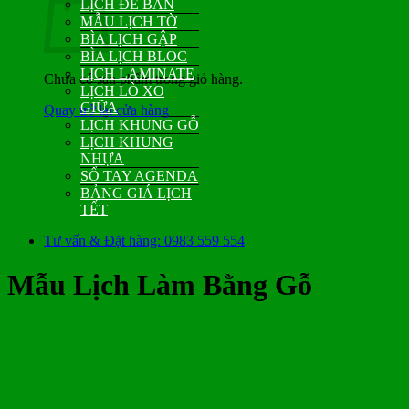
LỊCH ĐỂ BÀN
MẪU LỊCH TỜ
BÌA LỊCH GẬP
BÌA LỊCH BLOC
LỊCH LAMINATE
Chưa có sản phẩm trong giỏ hàng.
LỊCH LÒ XO
GIỮA
Quay trở lại cửa hàng
LỊCH KHUNG GỖ
LỊCH KHUNG
NHỰA
SỔ TAY AGENDA
BẢNG GIÁ LỊCH
TẾT
Tư vấn & Đặt hàng: 0983 559 554
Mẫu Lịch Làm Bằng Gỗ