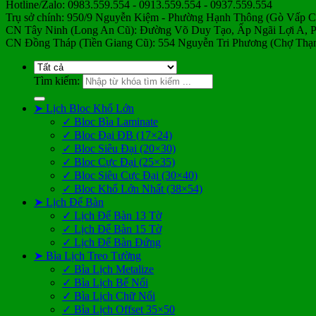
Hotline/Zalo: 0983.559.554 - 0913.559.554 - 0937.559.554
Trụ sở chính: 950/9 Nguyễn Kiệm - Phường Hạnh Thông (Gò Vấp 
CN Tây Ninh (Long An Cũ): Đường Võ Duy Tạo, Ấp Ngãi Lợi A,
CN Đồng Tháp (Tiền Giang Cũ): 554 Nguyễn Tri Phương (Chợ Thạn
Tìm kiếm:
➤ Lịch Bloc Khổ Lớn
✓ Bloc Bìa Laminate
✓ Bloc Đại ĐB (17×24)
✓ Bloc Siêu Đại (20×30)
✓ Bloc Cực Đại (25×35)
✓ Bloc Siêu Cực Đại (30×40)
✓ Bloc Khổ Lớn Nhất (38×54)
➤ Lịch Để Bàn
✓ Lịch Để Bàn 13 Tờ
✓ Lịch Để Bàn 15 Tờ
✓ Lịch Để Bàn Đứng
➤ Bìa Lịch Treo Tường
✓ Bìa Lịch Metalize
✓ Bìa Lịch Bế Nổi
✓ Bìa Lịch Chữ Nổi
✓ Bìa Lịch Offset 35×50