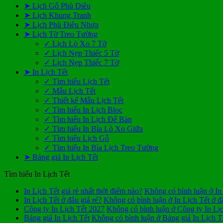
➤ Lịch Gỗ Phù Điêu
➤ Lịch Khung Tranh
➤ Lịch Phù Điêu Nhựa
➤ Lịch Tờ Treo Tường
✓ Lịch Lò Xo 7 Tờ
✓ Lịch Nẹp Thiếc 5 Tờ
✓ Lịch Nẹp Thiếc 7 Tờ
➤ In Lịch Tết
✓ Tìm hiểu Lịch Tết
✓ Mẫu Lịch Tết
✓ Thiết kế Mẫu Lịch Tết
✓ Tìm hiểu In Lịch Bloc
✓ Tìm hiểu In Lịch Để Bàn
✓ Tìm hiểu In Bìa Lò Xo Giữa
✓ Tìm hiểu Lịch Gỗ
✓ Tìm hiểu In Bìa Lịch Treo Tường
➤ Bảng giá In Lịch Tết
Tìm hiểu In Lịch Tết
In Lịch Tết giá rẻ nhất thời điểm nào?
Không có bình luận
ở In 
In Lịch Tết ở đâu giá rẻ?
Không có bình luận
ở In Lịch Tết ở đ
Công ty In Lịch Tết 2027
Không có bình luận
ở Công ty In Lị
Bảng giá In Lịch Tết
Không có bình luận
ở Bảng giá In Lịch T