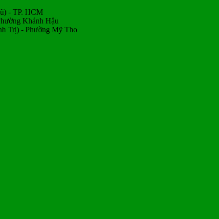
Cũ) - TP. HCM
 Phường Khánh Hậu
h Trị) - Phường Mỹ Tho