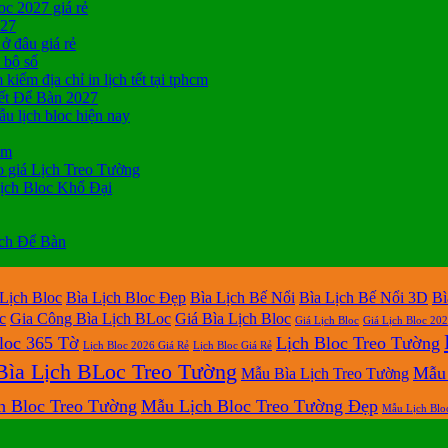
c 2027 giá rẻ
027
ở đâu giá rẻ
a bộ số
kiếm địa chỉ in lịch tết tại tphcm
ết Để Bàn 2027
 lịch bloc hiện nay
cm
 giá Lịch Treo Tường
ịch Bloc Khổ Đại
ịch Để Bàn
 Lịch Bloc
Bìa Lịch Bloc Đẹp
Bìa Lịch Bế Nổi
Bìa Lịch Bế Nổi 3D
Bì
c
Gia Công Bìa Lịch BLoc
Giá Bìa Lịch Bloc
Giá Lịch Bloc
Giá Lịch Bloc 20
loc 365 Tờ
Lịch Bloc Treo Tường
Lịch Bloc 2026 Giá Rẻ
Lịch Bloc Giá Rẻ
ìa Lịch BLoc Treo Tường
Mẫu 
Mẫu Bìa Lịch Treo Tường
h Bloc Treo Tường
Mẫu Lịch Bloc Treo Tường Đẹp
Mẫu Lịch Blo