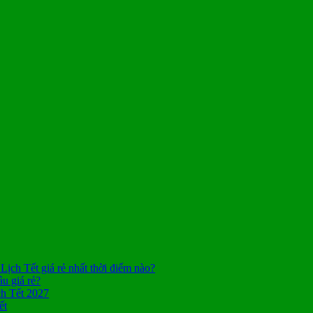
Lịch Tết giá rẻ nhất thời điểm nào?
âu giá rẻ?
ch Tết 2027
ết