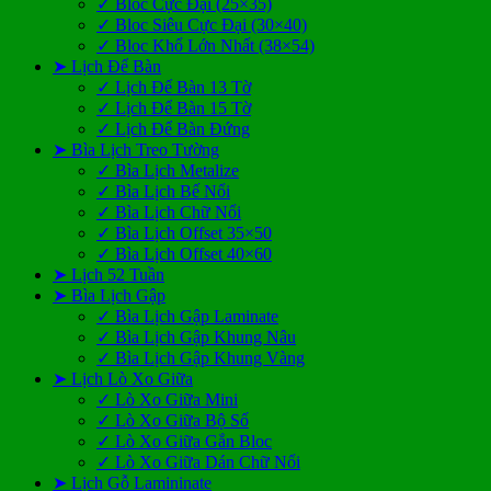
✓ Bloc Cực Đại (25×35)
✓ Bloc Siêu Cực Đại (30×40)
✓ Bloc Khổ Lớn Nhất (38×54)
➤ Lịch Để Bàn
✓ Lịch Để Bàn 13 Tờ
✓ Lịch Để Bàn 15 Tờ
✓ Lịch Để Bàn Đứng
➤ Bìa Lịch Treo Tường
✓ Bìa Lịch Metalize
✓ Bìa Lịch Bế Nổi
✓ Bìa Lịch Chữ Nổi
✓ Bìa Lịch Offset 35×50
✓ Bìa Lịch Offset 40×60
➤ Lịch 52 Tuần
➤ Bìa Lịch Gập
✓ Bìa Lịch Gập Laminate
✓ Bìa Lịch Gập Khung Nâu
✓ Bìa Lịch Gập Khung Vàng
➤ Lịch Lò Xo Giữa
✓ Lò Xo Giữa Mini
✓ Lò Xo Giữa Bộ Số
✓ Lò Xo Giữa Gắn Bloc
✓ Lò Xo Giữa Dán Chữ Nổi
➤ Lịch Gỗ Lamininate