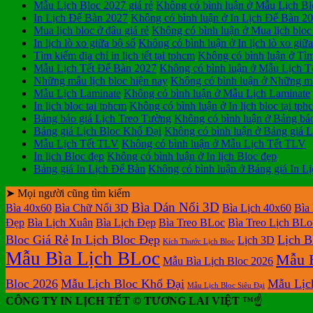
Mẫu Lịch Bloc 2027 giá rẻ
Không có bình luận
ở Mẫu Lịch Blo
In Lịch Để Bàn 2027
Không có bình luận
ở In Lịch Để Bàn 2
Mua lịch bloc ở đâu giá rẻ
Không có bình luận
ở Mua lịch bloc 
In lịch lò xo giữa bộ số
Không có bình luận
ở In lịch lò xo giữ
Tìm kiếm địa chỉ in lịch tết tại tphcm
Không có bình luận
ở Tìm 
Mẫu Lịch Tết Để Bàn 2027
Không có bình luận
ở Mẫu Lịch T
Những mẫu lịch bloc hiện nay
Không có bình luận
ở Những mẫu
Mẫu Lịch Laminate
Không có bình luận
ở Mẫu Lịch Laminate
In lịch bloc tại tphcm
Không có bình luận
ở In lịch bloc tại tph
Bảng báo giá Lịch Treo Tường
Không có bình luận
ở Bảng báo
Bảng giá Lịch Bloc Khổ Đại
Không có bình luận
ở Bảng giá L
Mẫu Lịch Tết TLV
Không có bình luận
ở Mẫu Lịch Tết TLV
In lịch Bloc đẹp
Không có bình luận
ở In lịch Bloc đẹp
Bảng giá In Lịch Để Bàn
Không có bình luận
ở Bảng giá In L
➤ Mọi người cũng tìm kiếm
Bìa Dán Nổi 3D
Bìa 40x60
Bìa Chữ Nổi 3D
Bìa Lịch 40x60
Bìa
Đẹp
Bìa Lịch Xuân
Bìa Lịch Đẹp
Bìa Treo BLoc
Bìa Treo Lịch BLo
Bloc Giá Rẻ
In Lịch Bloc Đẹp
Lịch B
Lịch 3D
Kích Thước Lịch Bloc
Mẫu Bìa Lịch BLoc
Mẫu B
Mẫu Bìa Lịch Bloc 2026
Bloc 2026
Mẫu Lịch Bloc Khổ Đại
Mẫu Lịc
Mẫu Lịch Bloc Siêu Đại
CÔNG TY IN LỊCH TẾT © TƯƠNG LAI VIỆT
™☝️