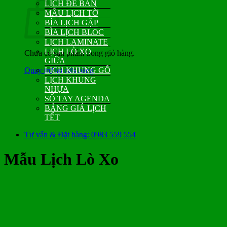
LỊCH ĐỂ BÀN
MẪU LỊCH TỜ
BÌA LỊCH GẬP
BÌA LỊCH BLOC
LỊCH LAMINATE
LỊCH LÒ XO
Chưa có sản phẩm trong giỏ hàng.
GIỮA
Quay trở lại cửa hàng
LỊCH KHUNG GỖ
LỊCH KHUNG
NHỰA
SỔ TAY AGENDA
BẢNG GIÁ LỊCH
TẾT
Tư vấn & Đặt hàng: 0983 559 554
Mẫu Lịch Lò Xo