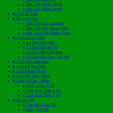
✓ Bìa Lịch Offset 35×50
✓ Bìa Lịch Offset 40×60
➤ Lịch 52 Tuần
➤ Bìa Lịch Gập
✓ Bìa Lịch Gập Laminate
✓ Bìa Lịch Gập Khung Nâu
✓ Bìa Lịch Gập Khung Vàng
➤ Lịch Lò Xo Giữa
✓ Lò Xo Giữa Mini
✓ Lò Xo Giữa Bộ Số
✓ Lò Xo Giữa Gắn Bloc
✓ Lò Xo Giữa Dán Chữ Nổi
➤ Lịch Gỗ Lamininate
➤ Lịch Gỗ Phù Điêu
➤ Lịch Khung Tranh
➤ Lịch Phù Điêu Nhựa
➤ Lịch Tờ Treo Tường
✓ Lịch Lò Xo 7 Tờ
✓ Lịch Nẹp Thiếc 5 Tờ
✓ Lịch Nẹp Thiếc 7 Tờ
➤ In Lịch Tết
✓ Tìm hiểu Lịch Tết
✓ Mẫu Lịch Tết