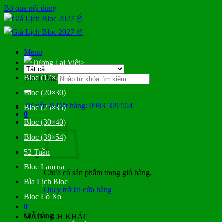
Bỏ qua nội dung
Menu
>
Bloc (17×24)
Tìm kiếm:
Bloc (20×30)
Tư vấn & Đặt hàng: 0983 559 554
Bloc (25×35)
0
Bloc (30×40)
Bloc (38×54)
52 Tuần
Bloc Lamina
Chưa có sản phẩm trong giỏ hàng.
Bìa Lịch Bloc
Quay trở lại cửa hàng
Bloc Lò Xo
0
Giỏ hàng
MẪU LỊCH KHÁC