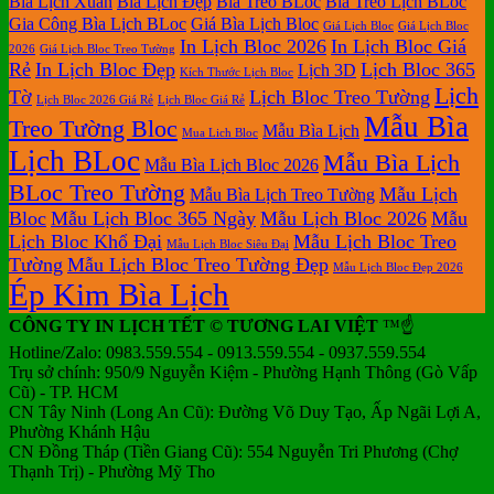
Bìa Lịch Xuân
Bìa Lịch Đẹp
Bìa Treo BLoc
Bìa Treo Lịch BLoc
Gia Công Bìa Lịch BLoc
Giá Bìa Lịch Bloc
Giá Lịch Bloc
Giá Lịch Bloc
In Lịch Bloc 2026
In Lịch Bloc Giá
2026
Giá Lịch Bloc Treo Tường
Rẻ
In Lịch Bloc Đẹp
Lịch Bloc 365
Lịch 3D
Kích Thước Lịch Bloc
Lịch
Tờ
Lịch Bloc Treo Tường
Lịch Bloc 2026 Giá Rẻ
Lịch Bloc Giá Rẻ
Mẫu Bìa
Treo Tường Bloc
Mẫu Bìa Lịch
Mua Lich Bloc
Lịch BLoc
Mẫu Bìa Lịch
Mẫu Bìa Lịch Bloc 2026
BLoc Treo Tường
Mẫu Lịch
Mẫu Bìa Lịch Treo Tường
Bloc
Mẫu Lịch Bloc 365 Ngày
Mẫu Lịch Bloc 2026
Mẫu
Lịch Bloc Khổ Đại
Mẫu Lịch Bloc Treo
Mẫu Lịch Bloc Siêu Đại
Tường
Mẫu Lịch Bloc Treo Tường Đẹp
Mẫu Lịch Bloc Đẹp 2026
Ép Kim Bìa Lịch
CÔNG TY IN LỊCH TẾT © TƯƠNG LAI VIỆT
™☝️
Hotline/Zalo: 0983.559.554 - 0913.559.554 - 0937.559.554
Trụ sở chính: 950/9 Nguyễn Kiệm - Phường Hạnh Thông (Gò Vấp
Cũ) - TP. HCM
CN Tây Ninh (Long An Cũ): Đường Võ Duy Tạo, Ấp Ngãi Lợi A,
Phường Khánh Hậu
CN Đồng Tháp (Tiền Giang Cũ): 554 Nguyễn Tri Phương (Chợ
Thạnh Trị) - Phường Mỹ Tho