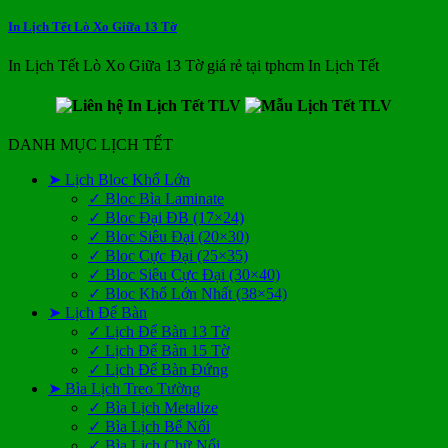
In Lịch Tết Lò Xo Giữa 13 Tờ
In Lịch Tết Lò Xo Giữa 13 Tờ giá rẻ tại tphcm In Lịch Tết
DANH MỤC LỊCH TẾT
➤ Lịch Bloc Khổ Lớn
✓ Bloc Bìa Laminate
✓ Bloc Đại ĐB (17×24)
✓ Bloc Siêu Đại (20×30)
✓ Bloc Cực Đại (25×35)
✓ Bloc Siêu Cực Đại (30×40)
✓ Bloc Khổ Lớn Nhất (38×54)
➤ Lịch Để Bàn
✓ Lịch Để Bàn 13 Tờ
✓ Lịch Để Bàn 15 Tờ
✓ Lịch Để Bàn Đứng
➤ Bìa Lịch Treo Tường
✓ Bìa Lịch Metalize
✓ Bìa Lịch Bế Nổi
✓ Bìa Lịch Chữ Nổi