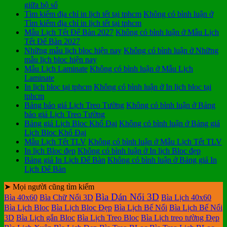
giữa bộ số
Tìm kiếm địa chỉ in lịch tết tại tphcm
Không có bình luận
ở
Tìm kiếm địa chỉ in lịch tết tại tphcm
Mẫu Lịch Tết Để Bàn 2027
Không có bình luận
ở Mẫu Lịch
Tết Để Bàn 2027
Những mẫu lịch bloc hiện nay
Không có bình luận
ở Những
mẫu lịch bloc hiện nay
Mẫu Lịch Laminate
Không có bình luận
ở Mẫu Lịch
Laminate
In lịch bloc tại tphcm
Không có bình luận
ở In lịch bloc tại
tphcm
Bảng báo giá Lịch Treo Tường
Không có bình luận
ở Bảng
báo giá Lịch Treo Tường
Bảng giá Lịch Bloc Khổ Đại
Không có bình luận
ở Bảng giá
Lịch Bloc Khổ Đại
Mẫu Lịch Tết TLV
Không có bình luận
ở Mẫu Lịch Tết TLV
In lịch Bloc đẹp
Không có bình luận
ở In lịch Bloc đẹp
Bảng giá In Lịch Để Bàn
Không có bình luận
ở Bảng giá In
Lịch Để Bàn
➤ Mọi người cũng tìm kiếm
Bìa Dán Nổi 3D
Bìa 40x60
Bìa Chữ Nổi 3D
Bìa Lịch 40x60
Bìa Lịch Bloc
Bìa Lịch Bloc Đẹp
Bìa Lịch Bế Nổi
Bìa Lịch Bế Nổi
3D
Bìa Lịch gắn Bloc
Bìa Lịch Treo Bloc
Bìa Lịch treo tường Đẹp