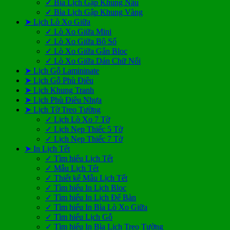
✓ Bìa Lịch Gập Khung Nâu
✓ Bìa Lịch Gập Khung Vàng
➤ Lịch Lò Xo Giữa
✓ Lò Xo Giữa Mini
✓ Lò Xo Giữa Bộ Số
✓ Lò Xo Giữa Gắn Bloc
✓ Lò Xo Giữa Dán Chữ Nổi
➤ Lịch Gỗ Lamininate
➤ Lịch Gỗ Phù Điêu
➤ Lịch Khung Tranh
➤ Lịch Phù Điêu Nhựa
➤ Lịch Tờ Treo Tường
✓ Lịch Lò Xo 7 Tờ
✓ Lịch Nẹp Thiếc 5 Tờ
✓ Lịch Nẹp Thiếc 7 Tờ
➤ In Lịch Tết
✓ Tìm hiểu Lịch Tết
✓ Mẫu Lịch Tết
✓ Thiết kế Mẫu Lịch Tết
✓ Tìm hiểu In Lịch Bloc
✓ Tìm hiểu In Lịch Để Bàn
✓ Tìm hiểu In Bìa Lò Xo Giữa
✓ Tìm hiểu Lịch Gỗ
✓ Tìm hiểu In Bìa Lịch Treo Tường