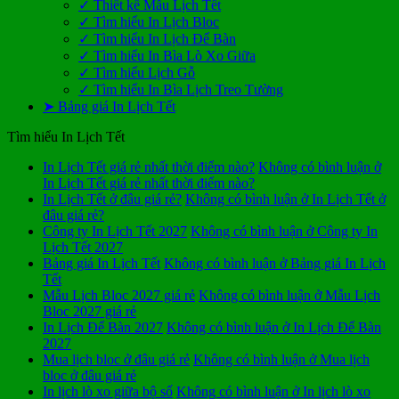
✓ Thiết kế Mẫu Lịch Tết
✓ Tìm hiểu In Lịch Bloc
✓ Tìm hiểu In Lịch Để Bàn
✓ Tìm hiểu In Bìa Lò Xo Giữa
✓ Tìm hiểu Lịch Gỗ
✓ Tìm hiểu In Bìa Lịch Treo Tường
➤ Bảng giá In Lịch Tết
Tìm hiểu In Lịch Tết
In Lịch Tết giá rẻ nhất thời điểm nào?
Không có bình luận
ở
In Lịch Tết giá rẻ nhất thời điểm nào?
In Lịch Tết ở đâu giá rẻ?
Không có bình luận
ở In Lịch Tết ở
đâu giá rẻ?
Công ty In Lịch Tết 2027
Không có bình luận
ở Công ty In
Lịch Tết 2027
Bảng giá In Lịch Tết
Không có bình luận
ở Bảng giá In Lịch
Tết
Mẫu Lịch Bloc 2027 giá rẻ
Không có bình luận
ở Mẫu Lịch
Bloc 2027 giá rẻ
In Lịch Để Bàn 2027
Không có bình luận
ở In Lịch Để Bàn
2027
Mua lịch bloc ở đâu giá rẻ
Không có bình luận
ở Mua lịch
bloc ở đâu giá rẻ
In lịch lò xo giữa bộ số
Không có bình luận
ở In lịch lò xo