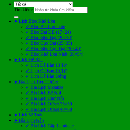
Tìm kiếm:
➤ Lịch Bloc Khổ Lớn
✓ Bloc Bìa Laminate
✓ Bloc Đại ĐB (17×24)
✓ Bloc Siêu Đại (20×30)
✓ Bloc Cực Đại (25×35)
✓ Bloc Siêu Cực Đại (30×40)
✓ Bloc Khổ Lớn Nhất (38×54)
➤ Lịch Để Bàn
✓ Lịch Để Bàn 13 Tờ
✓ Lịch Để Bàn 15 Tờ
✓ Lịch Để Bàn Đứng
➤ Bìa Lịch Treo Tường
✓ Bìa Lịch Metalize
✓ Bìa Lịch Bế Nổi
✓ Bìa Lịch Chữ Nổi
✓ Bìa Lịch Offset 35×50
✓ Bìa Lịch Offset 40×60
➤ Lịch 52 Tuần
➤ Bìa Lịch Gập
✓ Bìa Lịch Gập Laminate