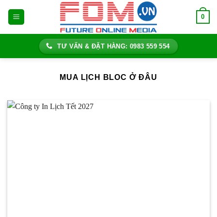
Bỏ
0
qua
nội
dung
TƯ VẤN & ĐẶT HÀNG: 0983 559 554
MUA LỊCH BLOC Ở ĐÂU