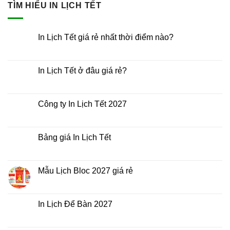
TÌM HIỂU IN LỊCH TẾT
In Lịch Tết giá rẻ nhất thời điểm nào?
Không
có
bình
luận
In Lịch Tết ở đâu giá rẻ?
ở
In
Không
Lịch
có
Tết
bình
giá
luận
Công ty In Lịch Tết 2027
rẻ
ở
nhất
In
Không
thời
Lịch
có
điểm
Tết
bình
nào?
ở
luận
Bảng giá In Lịch Tết
đâu
ở
giá
Công
Không
rẻ?
ty
có
In
bình
Lịch
luận
Mẫu Lịch Bloc 2027 giá rẻ
Tết
ở
2027
Bảng
Không
giá
có
In
bình
Lịch
luận
In Lịch Để Bàn 2027
Tết
ở
Mẫu
Không
Lịch
có
Bloc
bình