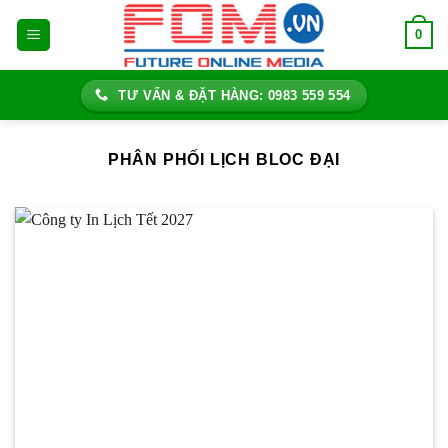
Bỏ
0
qua
nội
dung
TƯ VẤN & ĐẶT HÀNG: 0983 559 554
PHÂN PHỐI LỊCH BLOC ĐẠI