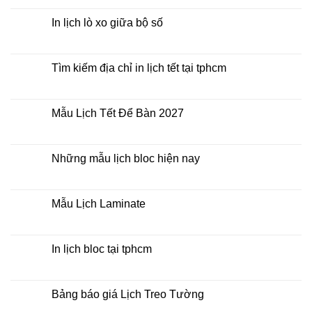
Lịch
có
Để
bình
Bàn
luận
In lịch lò xo giữa bộ số
2027
ở
Mua
Không
lịch
có
bloc
bình
ở
luận
Tìm kiếm địa chỉ in lịch tết tại tphcm
đâu
ở
giá
In
Không
rẻ
lịch
có
lò
bình
xo
luận
Mẫu Lịch Tết Để Bàn 2027
giữa
ở
bộ
Tìm
Không
số
kiếm
có
địa
bình
chỉ
luận
Những mẫu lịch bloc hiện nay
in
ở
lịch
Mẫu
Không
tết
Lịch
có
tại
Tết
bình
tphcm
Để
luận
Mẫu Lịch Laminate
Bàn
ở
2027
Những
Không
mẫu
có
lịch
bình
bloc
luận
In lịch bloc tại tphcm
hiện
ở
nay
Mẫu
Không
Lịch
có
Laminate
bình
luận
Bảng báo giá Lịch Treo Tường
ở
In
Không