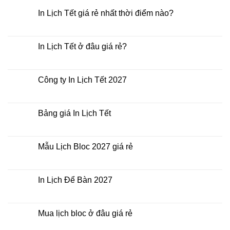
In Lịch Tết giá rẻ nhất thời điểm nào?
Không
có
bình
luận
In Lịch Tết ở đâu giá rẻ?
ở
In
Không
Lịch
có
Tết
bình
giá
luận
Công ty In Lịch Tết 2027
rẻ
ở
nhất
In
Không
thời
Lịch
có
điểm
Tết
bình
nào?
ở
luận
Bảng giá In Lịch Tết
đâu
ở
giá
Công
Không
rẻ?
ty
có
In
bình
Lịch
luận
Mẫu Lịch Bloc 2027 giá rẻ
Tết
ở
2027
Bảng
Không
giá
có
In
bình
Lịch
luận
In Lịch Để Bàn 2027
Tết
ở
Mẫu
Không
Lịch
có
Bloc
bình
2027
luận
Mua lịch bloc ở đâu giá rẻ
giá
ở
rẻ
In
Không