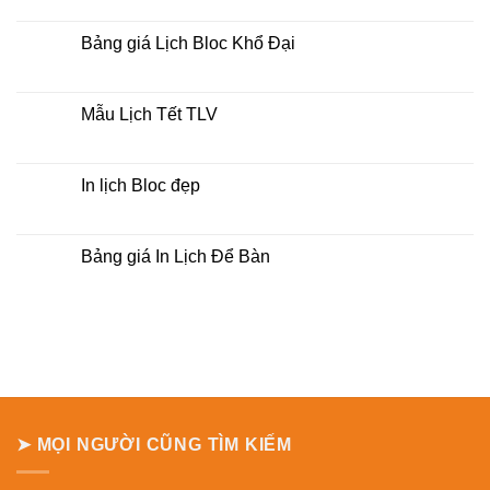
lịch
có
bloc
bình
tại
luận
Bảng giá Lịch Bloc Khổ Đại
tphcm
ở
Bảng
Không
báo
có
giá
bình
Lịch
luận
Mẫu Lịch Tết TLV
Treo
ở
Tường
Bảng
Không
giá
có
Lịch
bình
Bloc
luận
In lịch Bloc đẹp
Khổ
ở
Đại
Mẫu
Không
Lịch
có
Tết
bình
TLV
luận
Bảng giá In Lịch Để Bàn
ở
In
Không
lịch
có
Bloc
bình
đẹp
luận
ở
Bảng
giá
In
Lịch
Để
Bàn
➤ MỌI NGƯỜI CŨNG TÌM KIẾM